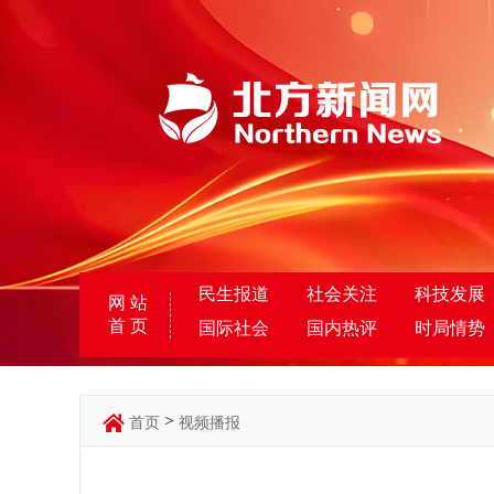
民生报道
社会关注
科技发展
网 站
首 页
国际社会
国内热评
时局情势
>
首页
视频播报