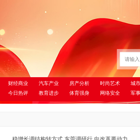
财经商业
汽车产业
房产分析
时尚艺术
城
今日热评
教育进步
体育强身
网络安全
军
稳增长调结构转方式 东莞调研行 向改革要动力