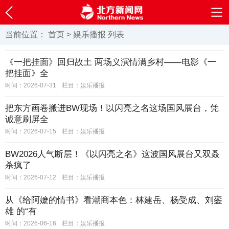
当前位置：
首页
>
娱乐播报
列表
《一把挂面》回归故土 两场义演情满乡村——电影《一
把挂面》全
时间：2026-07-31
栏目：
娱乐播报
把东方画卷搬进BW现场！以闪亮之名这场国风展台，凭
诚意刷屏全
时间：2026-07-15
栏目：
娱乐播报
BW2026人气断层！《以闪亮之名》这波国风展台又双叒
杀疯了
时间：2026-07-12
栏目：
娱乐播报
从《给阿嬷的情书》看潮商本色：林建岳、杨受成、刘銮
雄 的“有
时间：2026-06-16
栏目：
娱乐播报