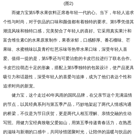
而健力宝第5季水果饮料正席卷年轻一代的心。当下，年轻人追求
个性与时尚，对于饮品的口味和颜值都有着独特的要求。第5季凭借其
潮流风味和独特口感，完美契合了年轻人的喜好。它采用真实果汁和
富含维生素C的水果原浆制作，果香浓郁，口感醇厚。番石榴味、芒
果味、水蜜桃味以及青柠红芭乐味等热带水果口味，深受年轻人喜
爱。值得一提的是，第5季还与可爱治愈的卡皮巴拉进行了联名合作。
卡皮巴拉萌态十足的形象，搭配上第5季独特的包装设计，使产品更具
吸引力和话题性，深受年轻人的喜爱与追捧，成为了他们表达个性和
追求时尚的新宠。
健力宝，这个走过40年风雨的国民品牌，在父亲节这个充满温情
的节点，以其经典系列与第五季产品，巧妙地架起了两代人情感沟通
的桥梁，不仅是为节日庆贺，更是两代人相互理解、亲情交融的生动
写照。用健力宝经典致敬父爱如山，用第五季传递青春活力，在熟悉
的滋味与新潮的口感中，共同珍惜团聚时光，让陪伴的温暖与饮品的