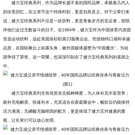
健力宝经典系列，作为品牌长盛不衰的国民品牌，承载着几代人
的珍贵回忆，在父亲节这个特殊时刻，更是别具意义。对于父辈们来
说，健力宝经典系列不仅是一款饮料，更是青春岁月的见证者，曾陪
伴他们走过无数奋斗的日子。在1984年，健力宝作为中国体育代表团
首选运动饮料，远赴美国洛杉矶第23届奥运会。凭借独特口感和卓越
品质，在国际舞台上崭露头角，被外国媒体盛赞为“中国魔水”，为祖
国争得了荣誉。这一荣耀，也深深印刻在了健力宝经典系列的基因之
中。
健力宝经典系列含有优质东北椴树蜂蜜，为人体补充丰富营养；
能补充电解质、快速补水，尤其适合在家庭聚会中，畅饮后仍能保持
活力满满；无磷酸无咖啡因的配方，更是体现了健力宝对健康的重
视，让长辈们可以放心饮用。