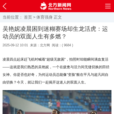
当前位置：
首页
>
体育强身
正文
吴艳妮凌晨困到迷糊赛场却生龙活虎：运
动员的双面人生有多燃？
2025-09-12 10:01
来源：北方网
阅读：(
9684 )
凌晨四点起床赶飞机时喊着"超级无敌困"，拍照时却能瞬间满血复活
——这就是我们熟悉的吴艳妮，一个在疲惫与活力间无缝切换的田径
女神。你是否也好奇，为何运动员总能像"变脸"般在平凡与超凡间自
由切换？今天，就让我们一起揭开这迷人的双面人生。