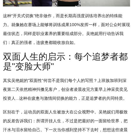
这种"开关式切换"绝非做作，而是长期高强度训练培养出的特殊能
力。就像她在赛场上能够将训练成果100%发挥一样，面对公众时展现
最佳状态，同样是职业素养的重要组成部分。吴艳妮用行动告诉我
们：真正的强者，连疲惫都能收放自如。
双面人生的启示：每个追梦者都
是"变脸大师"
其实吴艳妮的"双面性"何尝不是我们每个人的写照？上班族加班到深
夜第二天依然精神抖擞见客户，创业者凌晨改完方案早上神采奕奕见
投资人...这种在疲惫与激情间切换的能力，正是追梦者的共同特质。
区别在于，运动员的双面人生被放大在公众视野中。吴艳妮们用极致
的反差告诉我们：所谓开挂人生，不过是把最好的一面留给世界，把
汗水与泪水留给自己。下一次当你感到坚持不下去时，想想这些凌晨