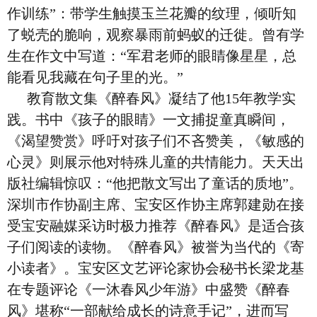
作训练”：带学生触摸玉兰花瓣的纹理，倾听知
了蜕壳的脆响，观察暴雨前蚂蚁的迁徙。曾有学
生在作文中写道：“军君老师的眼睛像星星，总
能看见我藏在句子里的光。”
教育散文集《醉春风》凝结了他15年教学实
践。书中《孩子的眼睛》一文捕捉童真瞬间，
《渴望赞赏》呼吁对孩子们不吝赞美，《敏感的
心灵》则展示他对特殊儿童的共情能力。天天出
版社编辑惊叹：“他把散文写出了童话的质地”。
深圳市作协副主席、宝安区作协主席郭建勋在接
受宝安融媒采访时极力推荐《醉春风》是适合孩
子们阅读的读物。《醉春风》被誉为当代的《寄
小读者》。宝安区文艺评论家协会秘书长梁龙基
在专题评论《一沐春风少年游》中盛赞《醉春
风》堪称“一部献给成长的诗意手记”，进而写