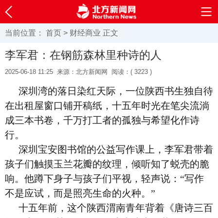
当前位置：
首页
>
财经商业
正文
李军君：在钢筋森林里种诗的人
2025-06-18 11:25
来源：北方新闻网
阅读：(
3223 )
深圳湾的落日染红天际，一位陕西书生独自待
在出租屋窗口铺开稿纸，十五年时光在笔尖流淌
成三本书卷，千万打工者的孤独与希望化作诗
行。
深圳宝安图书馆的公益写作课上，李军君带着
孩子们触摸玉兰花瓣的纹理，倾听知了蜕壳的脆
响。他蹲下身子与孩子们平视，轻声说：“写作
不是应试，而是照亮生命的火种。”
十五年前，这个陕西渭南青年背着《唐诗三百