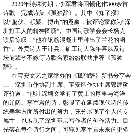
2020年特殊时期，李军君将困顿化作300余首
诗歌，完成诗集《孤独辞》。其中《知了猴》
以“蛰伏、积聚、搏击”的意象，被评论家称为“深
圳打工人的精神图腾”。中国诗歌学会会长杨克
读后惊叹：“他在钢筋混凝土里种出了兰花的幽
香”。外卖诗人王计兵、矿工诗人陈年喜以及诗
坛前辈李不嫁等诗歌名家纷纷联袂推荐《孤独
辞》。
在宝安文艺之家举办的《孤独辞》新书分享会
上，深圳市作协副主席、宝安区作协主席郭建勋
评价道：“他让深圳文学有了黄土的厚重与海洋
的辽阔。李军君的诗，彰显了在延续现代诗的传
统美学方面所付出的努力，充分展现了个人的专
属性，也展现了深圳基层写作者的创作活力。目
光落在每个诗行之间，可窥见李军君未来的更多