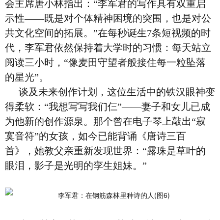
会主席唐小林指出：“李军君的写作具有双重启
示性——既是对个体精神困境的突围，也是对公
共文化空间的拓展。”在每秒诞生7条短视频的时
代，李军君依然保持着大学时的习惯：每天站立
阅读三小时，“像麦田守望者般接住每一粒坠落
的星光”。
谈及未来创作计划，这位生活中的铁汉眼神变
得柔软：“我想写写我们仨”——妻子和女儿已成
为他新的创作源泉。那个曾在电子琴上敲出“寂
寞音符”的女孩，如今已能背诵《唐诗三百
首》，她教父亲重新发现世界：“露珠是草叶的
眼泪，影子是光明的孪生姐妹。”