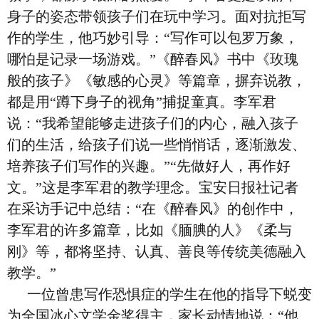
身子的姿态带领孩子们在玩中学习。面对抗拒写
作的学生，他巧妙引导：“写作可以包罗万象，
哪怕是记录一场游戏。”《醉春风》书中《玫瑰
般的孩子》《敏感的心灵》等篇章，摒弃说教，
都是用“蹲下身子的视角”捕捉童真。李军君
说：“我希望能够走进孩子们的内心，融入孩子
们的生活，给孩子们说一些悄悄话，逐渐激发、
培养孩子们写作的兴趣。”“先做好人，再作好
文。”这是李军君的教学理念。宝安日报社记者
在采访手记中总结：“在《醉春风》的创作中，
李军君的许多篇章，比如《腼腆的人》《柔与
刚》等，都将坚持、认真、善良等传统美德融入
教学。”
一位曾患写作恐惧症的学生在他的指导下蜕变
为全国冰心文学金奖得主，家长动情地说：“他