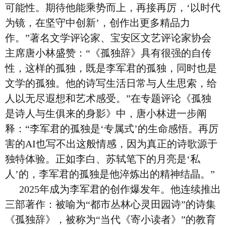
可能性。期待他能乘势而上，再接再厉，‘以时代
为镜，在坚守中创新’，创作出更多精品力
作。”著名文学评论家、宝安区文艺评论家协会
主席唐小林盛赞：“《孤独辞》具有很强的自传
性，这样的孤独，既是李军君的孤独，同时也是
文学的孤独。他的诗写生活日常与人生思索，给
人以无尽遐想和艺术感受。”在专题评论《孤独
是诗人与生俱来的身影》中，唐小林进一步阐
释：“李军君的孤独是‘专属式’的生命感悟。再厉
害的AI也写不出这般情感，因为真正的诗歌源于
独特体验。正如李白、苏轼笔下的月亮是‘私
人’的，李军君的孤独是他淬炼出的精神结晶。”
2025年成为李军君的创作爆发年。他连续推出
三部著作：被喻为“都市丛林心灵田园诗”的诗集
《孤独辞》，被称为“当代《寄小读者》”的教育