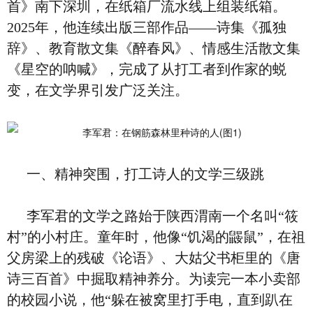
首》南下深圳，在纸箱厂流水线上组装纸箱。
2025年，他连续出版三部作品——诗集《孤独
辞》、教育散文集《醉春风》、情感生活散文集
《星空的呐喊》，完成了从打工者到作家的蜕
变，在文学界引发广泛关注。
一、精神突围，打工诗人的文学三级跳
李军君的文学之路始于陕西渭南一个名叫“筱
村”的小村庄。童年时，他像“饥渴的鼹鼠”，在祖
父房梁上的残破《论语》、大姑父书柜里的《唐
诗三百首》中掘取精神养分。为读完一本小卖部
的校园小说，他“躲在被窝里打手电，直到趴在