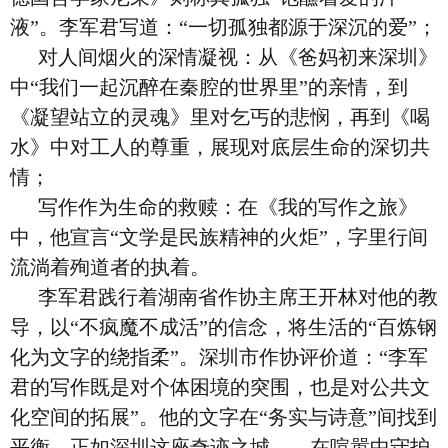
液”。李军君写道：“一切孤独都源于深沉的爱”；
对人间烟火的深情凝视：从《爸妈初来深圳》
中“我们一起沉醉在秦腔的世界里”的亲情，到
《凝望站立的灵魂》里对乞丐的悲悯，再到《喝
水》中对工人的尊重，展现对底层生命的深切共
情；
写作作为生命的救赎：在《我的写作之旅》
中，他宣言“文学是民族精神的火炬”，字里行间
流淌着殉道者的执着。
李军君践行着湖南省作协主席王开林对他的教
导，以“不疯魔不成活”的信念，将生活的“百炼钢
化为文字的绕指柔”。深圳市作协评价道：“李军
君的写作既是对个体困境的突围，也是对公共文
化空间的拓展”。他的文字在“务实与诗意”间找到
平衡，正如深圳这座奇迹之城——在喧嚣中守护