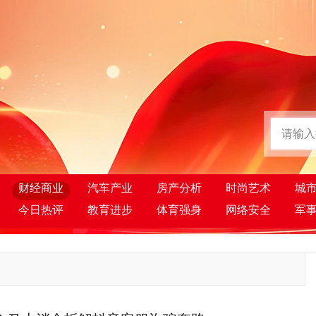
财经商业
汽车产业
房产分析
时尚艺术
城
今日热评
教育进步
体育强身
网络安全
军