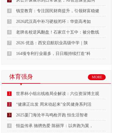
3
从公开课展示到日常课堂，AI智慧课堂如何
4
钱堂教育：专注国民财商提升，引领财富稳健
5
2026武汉高中补习硬核闭环：华壹高考如
6
老牌名校逆风翻盘！石家庄十五中：被分数线
7
2026 优选：西安启航职业高级中学｜陕
8
164项专利行业最多，日日顺持续打造“科
体育强身
MORE
1
世界杯小组出线格局全解读：六位资深博主观
2
“健康正出发 周末动起来”全民健身系列活
3
2025厦门海沧半马鸣枪开跑 恒生活智者
4
恒益传承 驰骋热爱 陈丽萍：以奔跑为翼，