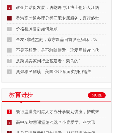
2
政企共话促发展，唐屹峰与江博士创始人江炳
3
香港高才通办理分类匹配专属服务，寰行盛世
4
价格检测售后如何兼顾
5
全友×非遗錾刻，京东新品日首发燕归床，续
6
不是不想爱，是不敢随便爱：珍爱网解读当代
7
从跨境卖家到行业基建者：紫鸟的"
8
奥烨移民解读：美国EB-5预留类别仍需关
教育进步
MORE
1
寰行盛世亮相港人才办升学规划讲座，护航来
2
高中AI智慧课堂怎么选？小鹿爱学、科大讯