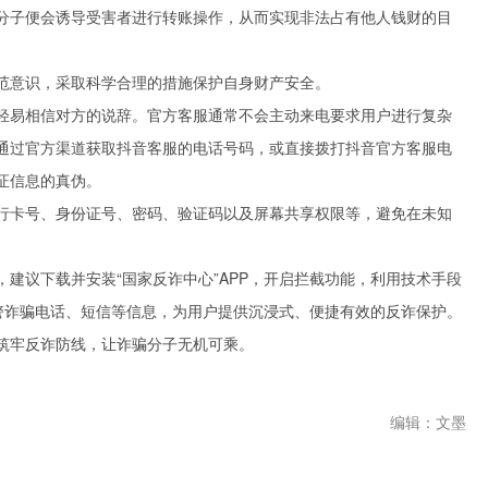
分子便会诱导受害者进行转账操作，从而实现非法占有他人钱财的目
范意识，采取科学合理的措施保护自身财产安全。
轻易相信对方的说辞。官方客服通常不会主动来电要求用户进行复杂
通过官方渠道获取抖音客服的电话号码，或直接拨打抖音官方客服电
证信息的真伪。
行卡号、身份证号、密码、验证码以及屏幕共享权限等，避免在未知
建议下载并安装“国家反诈中心”APP，开启拦截功能，利用技术手段
预警诈骗电话、短信等信息，为用户提供沉浸式、便捷有效的反诈保护。
筑牢反诈防线，让诈骗分子无机可乘。
编辑：文墨