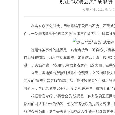
别让 “取消会员” 成
发布时间：2025-07-1
在当今数字化时代，网络诈骗手段层出不穷，严重威
件，一位老者险些被“抖音客服”诈骗三百多万元，所幸被
这起诈骗事件的起因是一名老者接到一通自称“抖音
自动续费扣款，现可帮助其取消。老者信以为真，按照对方
进一步实施诈骗，“客服”以帮助老者解决问题为由，在共
当天，当地派出所接到反诈中心预警，立即指派警力
高发的“冒充抖音客服”诈骗手法，遂接过老者的手机并
时介入，帮助老者重启手机、变更相关密码，成功阻止了诈
根据警官介绍，“抖音会员”骗局是一种典型的互联网
熟知的网络平台作为伪装，使受害者误以为是官方客服，
取消会员为由，诱导受害者下载指定APP并开启屏幕共