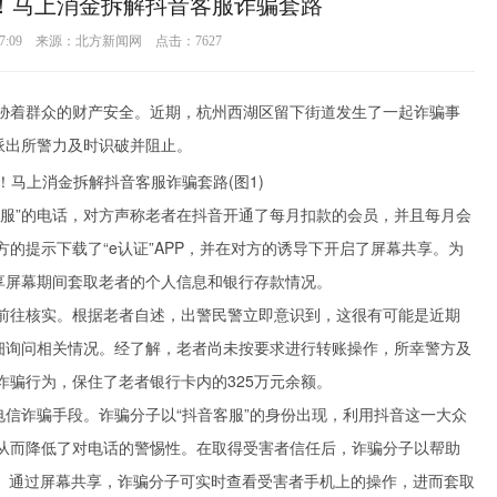
陷阱！马上消金拆解抖音客服诈骗套路
4 17:09 来源：北方新闻网 点击：
7627
胁着群众的财产安全。近期，杭州西湖区留下街道发生了一起诈骗事
派出所警力及时识破并阻止。
客服”的电话，对方声称老者在抖音开通了每月扣款的会员，并且每月会
的提示下载了“e认证”APP，并在对方的诱导下开启了屏幕共享。为
享屏幕期间套取老者的个人信息和银行存款情况。
前往核实。根据老者自述，出警民警立即意识到，这很有可能是近期
详细询问相关情况。经了解，老者尚未按要求进行转账操作，所幸警方及
骗行为，保住了老者银行卡内的325万元余额。
电信诈骗手段。诈骗分子以“抖音客服”的身份出现，利用抖音这一大众
从而降低了对电话的警惕性。在取得受害者信任后，诈骗分子以帮助
享。通过屏幕共享，诈骗分子可实时查看受害者手机上的操作，进而套取