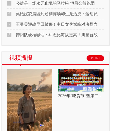
5
公益是一场永无止境的马拉松 恒昌公益跑团
6
吴艳妮凌晨困到迷糊赛场却生龙活虎：运动员
7
王曼昱迎战早田希娜！中日女乒巅峰对决悬念
8
德阳队硬核喊话：斗志比海拔更高！川超首战
视频播报
MORE
2026年“吃货节”暨第二届呼伦贝尔大草