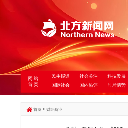
民生报道
社会关注
科技发展
网 站
首 页
国际社会
国内热评
时局情势
>
首页
财经商业