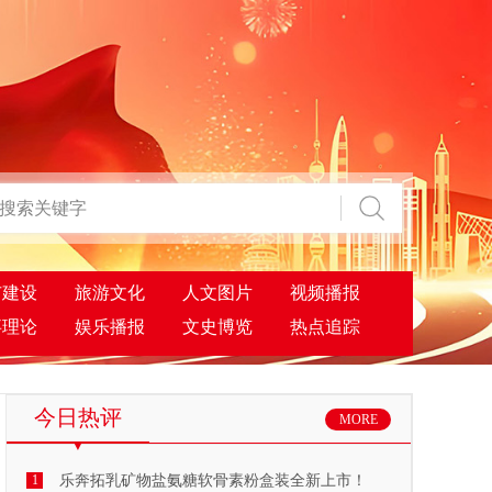
市建设
旅游文化
人文图片
视频播报
事理论
娱乐播报
文史博览
热点追踪
今日热评
MORE
1
乐奔拓乳矿物盐氨糖软骨素粉盒装全新上市！