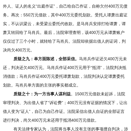
外人、证人的名义“出庭作证”，自己给自己作证，自称欠付400万元债
务。再次：550万元借款，其中400万元委托划款。受托人谭萧出庭证
实，不认识梁云，未受梁云委托代收款。是马肖兵安排打给谭萧，谭
萧又转回给了马肖兵。最后，法院审理查明，该400万元从谭萧账户
仅仅过了三个小时，就转给了马肖兵。法院却依据出借人的证词，判
决尚欠400万元。
质疑之九：单方面
陈述
，全部采信。
马肖兵作证还欠400万元未
还，判决还欠400万元。马肖兵作证400万元用于“抵消”，法院判决抵
消借款；马肖兵作证400万元委托谭萧划款，法院判决认定谭萧委托
划款。马肖兵单方面的主张的事实都成立。
质疑之十：为一方当事人谋利益
。1500万元借款未起诉，法院
审理判决、为出借人省了“诉讼费”；400万元没有证据的情况下，让出
借人变为“证人”，自己为自己作证。法院采信出借人自证的全部证言
进行判决，尚欠400万元未还用于抵消400万元借款。
有关法律专家认为，法院将当事人没有主张的事项擅自判决，涉