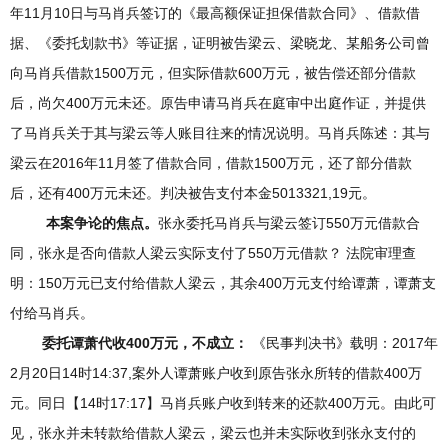
年11月10日与马肖兵签订的《最高额保证担保借款合同》、借款借
据、《委托划款书》等证据，证明被告梁云、梁晓龙、某船务公司曾
向马肖兵借款1500万元，但实际借款600万元，被告偿还部分借款
后，尚欠400万元未还。原告申请马肖兵在庭审中出庭作证，并提供
了马肖兵关于其与梁云等人账目往来的情况说明。马肖兵陈述：其与
梁云在2016年11月签了借款合同，借款1500万元，还了部分借款
后，还有400万元未还。判决被告支付本金5013321,19元。
本案争论的焦点。
张永委托马肖兵与梁云签订550万元借款合
同，张永是否向借款人梁云实际支付了550万元借款？ 法院审理查
明：150万元已支付给借款人梁云，其余400万元支付给谭萧，谭萧支
付给马肖兵。
委托谭萧代收400万元
，
不成立：
《民事判决书》载明：2017年
2月20日14时14:37,案外人谭萧账户收到原告张永所转的借款400万
元。同日【14时17:17】马肖兵账户收到转来的还款400万元。由此可
见，张永并未转款给借款人梁云，梁云也并未实际收到张永支付的