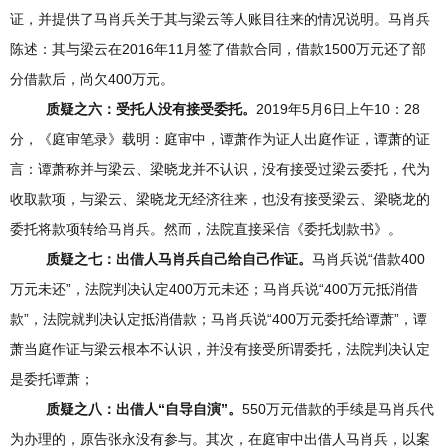
证，并提供了马肖兵关于其与梁云等人账目往来的情况说明。马肖兵
陈述：其与梁云在2016年11月签了借款合同，借款1500万元还了部
分借款后，尚欠400万元。
质疑之六：受托人没有接受委托。
2019年5月6日上午10：28
分，《庭审笔录》载明：庭审中，谭萧作为证人出庭作证，谭萧的证
言：谭萧称并与梁云、梁晓龙并不认识，没有接受过梁云委托，代为
收取款项，与梁云、梁晓龙无经济往来，也没有接受梁云、梁晓龙的
委托将款项转给马肖兵。然而，法院直接采信《委托划款书》。
质疑之七：出借人
马肖兵自己给自己作证。
马肖兵说“借款400
万元未还”，法院判决认定400万元未还；马肖兵说“400万元抵消借
款”，法院就判决认定抵消借款；马肖兵说“400万元委托给谭萧”，谭
萧当庭作证与梁云根本不认识，并没有接受所谓委托，法院判决认定
是委托谭萧；
质疑之八：出借人“自导自演”。
550万元借款的手续是马肖兵代
为办理的，原告张永没有参与。其次，在庭审中出借人马肖兵，以案