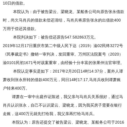
10日的借款。
本院认为：由于被告梁云、梁晓龙、某船务公司向原告张永借款
时，尚欠马肖兵的借款未偿还清结，马肖兵将原告张永的出借款400
万用于偿还其借款。
本院判决如下：被告偿还原告547.582863万元。
2019年12月17日重庆市第二中级人民下达（2019）渝02民终3272号
《民事裁定书》撤销一审判决，发回重审。万州区法院案号（2020）
渝0101民初1671号对该案重审，由经验十分丰富的张果仲法官审理。
本院认定事实是如下：2017年2月20日14时14:37分，案外人谭
萧收到张永所转的借款400万元，同日14时17:17,马肖兵收到谭萧账
户转来400万。
谭萧在一审中出庭作证陈述，我父亲与马肖兵关系很好，通过马
肖兵认识张永，自己不认识梁云、梁晓龙，因为我买房子需要在银行
走账，这400万元就先打给我，我父亲再打给马肖兵。
本院认为：原告还提交了被告梁云、梁晓龙、某船务公司于2016