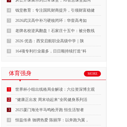
3
从公开课展示到日常课堂，AI智慧课堂如何
4
钱堂教育：专注国民财商提升，引领财富稳健
5
2026武汉高中补习硬核闭环：华壹高考如
6
老牌名校逆风翻盘！石家庄十五中：被分数线
7
2026 优选：西安启航职业高级中学｜陕
8
164项专利行业最多，日日顺持续打造“科
体育强身
MORE
1
世界杯小组出线格局全解读：六位资深博主观
2
“健康正出发 周末动起来”全民健身系列活
3
2025厦门海沧半马鸣枪开跑 恒生活智者
4
恒益传承 驰骋热爱 陈丽萍：以奔跑为翼，