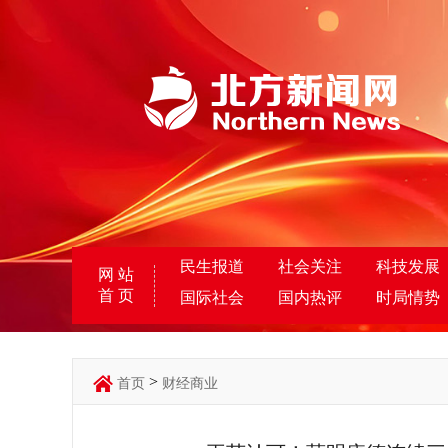
民生报道
社会关注
科技发展
网 站
首 页
国际社会
国内热评
时局情势
>
首页
财经商业