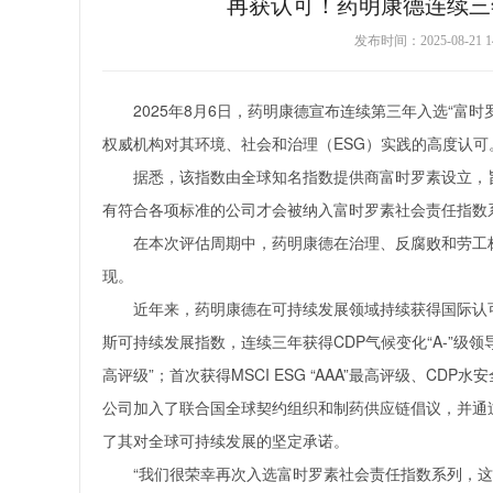
再获认可！药明康德连续三
发布时间：2025-08-2
2025年8月6日，药明康德宣布连续第三年入选“富时罗素社
权威机构对其环境、社会和治理（ESG）实践的高度认可
据悉，该指数由全球知名指数提供商富时罗素设立，
有符合各项标准的公司才会被纳入富时罗素社会责任指数
在本次评估周期中，药明康德在治理、反腐败和劳工
现。
近年来，药明康德在可持续发展领域持续获得国际认可，包
斯可持续发展指数，连续三年获得CDP气候变化“A-”级领导力评级、M
高评级”；首次获得MSCI ESG “AAA”最高评级、CDP水
公司加入了联合国全球契约组织和制药供应链倡议，并通过
了其对全球可持续发展的坚定承诺。
“我们很荣幸再次入选富时罗素社会责任指数系列，