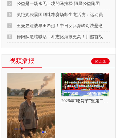
5
公益是一场永无止境的马拉松 恒昌公益跑团
6
吴艳妮凌晨困到迷糊赛场却生龙活虎：运动员
7
王曼昱迎战早田希娜！中日女乒巅峰对决悬念
8
德阳队硬核喊话：斗志比海拔更高！川超首战
视频播报
MORE
2026年“吃货节”暨第二届呼伦贝尔大草