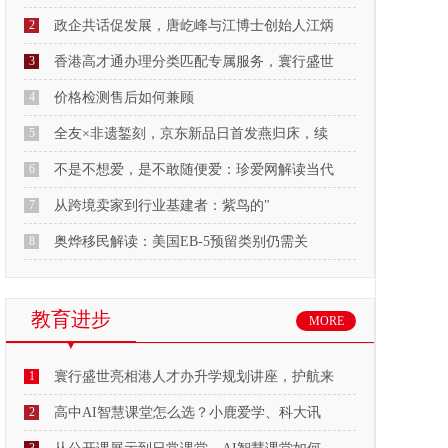
2
政企共话促发展，唐屹峰与江博士创始人江炳
3
香港高才通办理分类匹配专属服务，寰行盛世
4
价格检测售后如何兼顾
5
全友×非遗錾刻，京东新品日首发燕归床，续
6
不是不想爱，是不敢随便爱：珍爱网解读当代
7
从跨境卖家到行业基建者：紫鸟的"
8
奥烨移民解读：美国EB-5预留类别仍需关
教育进步
MORE
1
寰行盛世亮相港人才办升学规划讲座，护航来
2
高中AI智慧课堂怎么选？小鹿爱学、科大讯