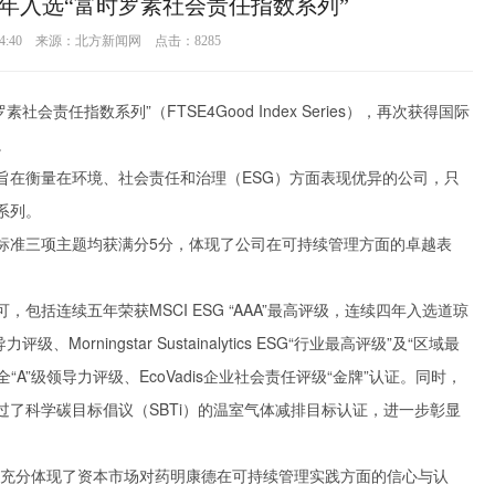
年入选“富时罗素社会责任指数系列”
1 14:40 来源：北方新闻网 点击：
8285
会责任指数系列”（FTSE4Good Index Series），再次获得国际
。
旨在衡量在环境、社会责任和治理（ESG）方面表现优异的公司，只
系列。
标准三项主题均获满分5分，体现了公司在可持续管理方面的卓越表
括连续五年荣获MSCI ESG “AAA”最高评级，连续四年入选道琼
orningstar Sustainalytics ESG“行业最高评级”及“区域最
安全“A”级领导力评级、EcoVadis企业社会责任评级“金牌”认证。同时，
了科学碳目标倡议（SBTi）的温室气体减排目标认证，进一步彰显
这充分体现了资本市场对药明康德在可持续管理实践方面的信心与认