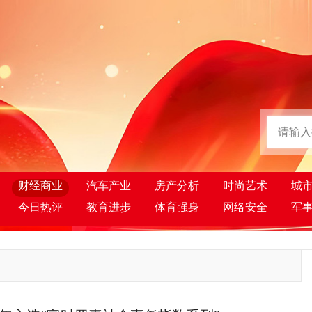
财经商业
汽车产业
房产分析
时尚艺术
城
今日热评
教育进步
体育强身
网络安全
军