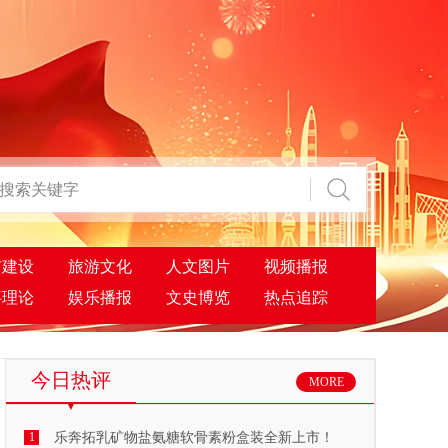
市建设
旅游文化
人文图片
视频播报
事理论
娱乐播报
文史博览
热点追踪
今日热评
MORE
1
乐奔拓乳矿物盐氨糖软骨素粉盒装全新上市！