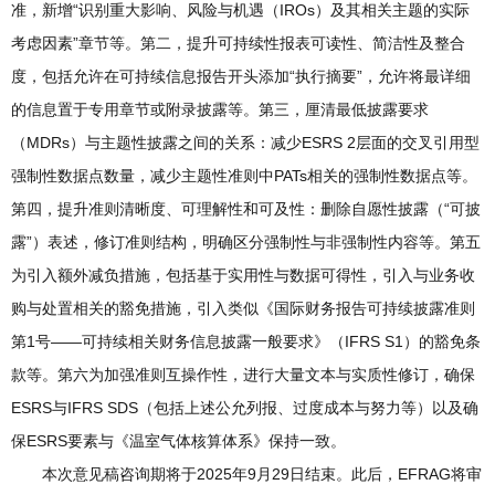
准，新增“识别重大影响、风险与机遇（IROs）及其相关主题的实际
考虑因素”章节等。第二，提升可持续性报表可读性、简洁性及整合
度，包括允许在可持续信息报告开头添加“执行摘要”，允许将最详细
的信息置于专用章节或附录披露等。第三，厘清最低披露要求
（MDRs）与主题性披露之间的关系：减少ESRS 2层面的交叉引用型
强制性数据点数量，减少主题性准则中PATs相关的强制性数据点等。
第四，提升准则清晰度、可理解性和可及性：删除自愿性披露（“可披
露”）表述，修订准则结构，明确区分强制性与非强制性内容等。第五
为引入额外减负措施，包括基于实用性与数据可得性，引入与业务收
购与处置相关的豁免措施，引入类似《国际财务报告可持续披露准则
第1号——可持续相关财务信息披露一般要求》（IFRS S1）的豁免条
款等。第六为加强准则互操作性，进行大量文本与实质性修订，确保
ESRS与IFRS SDS（包括上述公允列报、过度成本与努力等）以及确
保ESRS要素与《温室气体核算体系》保持一致。
本次意见稿咨询期将于2025年9月29日结束。此后，EFRAG将审