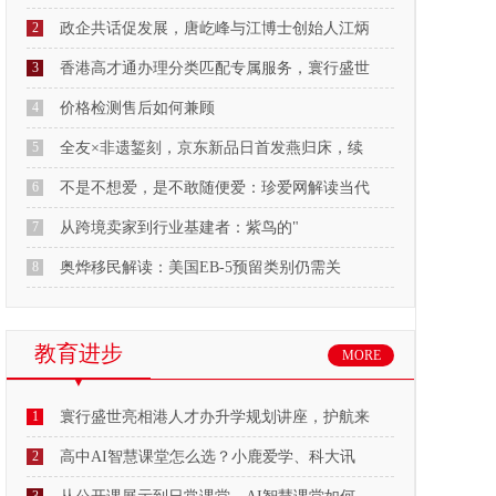
2
政企共话促发展，唐屹峰与江博士创始人江炳
3
香港高才通办理分类匹配专属服务，寰行盛世
4
价格检测售后如何兼顾
5
全友×非遗錾刻，京东新品日首发燕归床，续
6
不是不想爱，是不敢随便爱：珍爱网解读当代
7
从跨境卖家到行业基建者：紫鸟的"
8
奥烨移民解读：美国EB-5预留类别仍需关
教育进步
MORE
1
寰行盛世亮相港人才办升学规划讲座，护航来
2
高中AI智慧课堂怎么选？小鹿爱学、科大讯