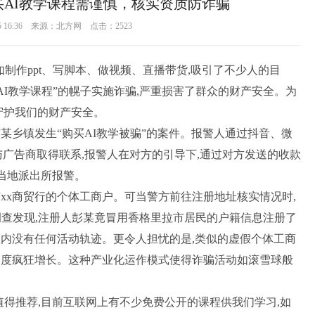
AI教学课程需谨慎，核实资质防诈骗
25 16:36 来源：北方网 点击：
2523
,如制作ppt、写脚本、做视频、直播带货,吸引了不少人的目
“AI教学课程”的幌子实施诈骗,严重损害了群众的财产安全。为
守护我们的财产安全。
某乡镇发生“购买AI教学被骗”的案件。报警人通过抖音、微
,与广告商取得联系,报警人在对方的引导下,通过对方发送的收款
向当地派出所报警。
xx商贸行的个体工商户。可当警方前往注册地址核实情况时,
调查发现,注册人彭某竟冒用香格里拉市居民的户籍信息注册了
区内没有任何活动轨迹。更令人担忧的是,类似的虚假个体工商
右的速度疯狂增长。这种产业化运作模式使得诈骗活动如滚雪球般
值得推荐,目前互联网上有不少免费公开的课程供我们学习,如