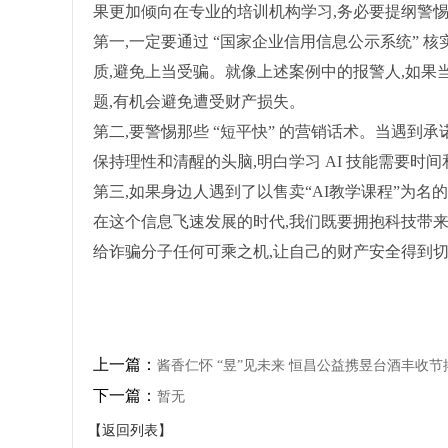
果更加倾向在专业的培训机构学习,务必要提纲警惕,
第一,一定要通过 “国家企业信用信息公示系统” 
质,避免上当受骗。就像上述案例中的报警人,如果
题,有机会避免遭受财产损失。
第二,要警惕那些 “短平快” 的营销话术。当遇到承诺
保持理性和清醒的头脑,明白学习 AI 技能需要时
第三,如果身边人遇到了以售卖“AI教学课程”为名
在这个信息飞速发展的时代,我们既要拥抱科技带来
给诈骗分子任何可乘之机,让自己的财产安全得到
上一篇：
酱香仁怀 “昱”见未来 恒昌公益携昱台酒丰收节
下一篇：
暂无
【返回列表】