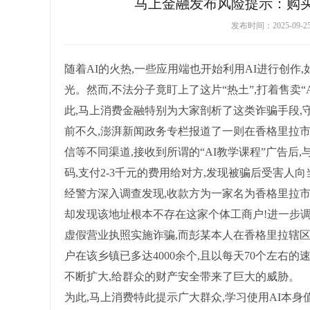
马上金融发布风险提示：购买
发布时间：2025-09-
随着AI的火热,一些应用端也开始利用AI进行创作
光。然而,不法分子竟盯上了这片“热土”,打着售卖
此,马上消费金融特别为大家剖析了这类诈骗手段,
前不久,澎湃新闻政务专栏报道了一则在香格里拉市
信等不同渠道,接收到所谓的“AI教学课程”广告后
码,支付2-3千元的费用给对方,发现被骗后受害人
经警方深入调查发现,收款方为一家名为香格里拉市
却发现该地址根本不存在这家个体工商户!进一步
虚假营业执照实施诈骗,而彭某本人在香格里拉辖
户在该乡镇已多达4000余个,且以每天70个左
不断扩大,给群众的财产安全带来了巨大的威胁。
为此,马上消费特此提示广大群众,学习使用AI本身