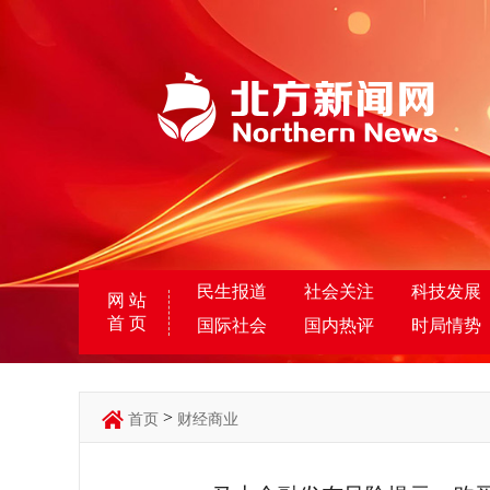
民生报道
社会关注
科技发展
网 站
首 页
国际社会
国内热评
时局情势
>
首页
财经商业