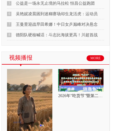
5
公益是一场永无止境的马拉松 恒昌公益跑团
6
吴艳妮凌晨困到迷糊赛场却生龙活虎：运动员
7
王曼昱迎战早田希娜！中日女乒巅峰对决悬念
8
德阳队硬核喊话：斗志比海拔更高！川超首战
视频播报
MORE
2026年“吃货节”暨第二届呼伦贝尔大草