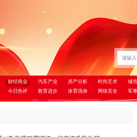
财经商业
汽车产业
房产分析
时尚艺术
城
今日热评
教育进步
体育强身
网络安全
军