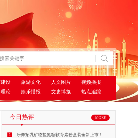
市建设
旅游文化
人文图片
视频播报
事理论
娱乐播报
文史博览
热点追踪
今日热评
MORE
1
乐奔拓乳矿物盐氨糖软骨素粉盒装全新上市！