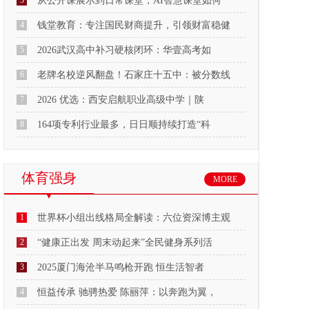
3
从公开课展示到日常课堂，AI智慧课堂如何
4
钱堂教育：专注国民财商提升，引领财富稳健
5
2026武汉高中补习硬核闭环：华壹高考如
6
老牌名校逆风翻盘！石家庄十五中：被分数线
7
2026 优选：西安启航职业高级中学｜陕
8
164项专利行业最多，日日顺持续打造“科
体育强身
MORE
1
世界杯小组出线格局全解读：六位资深博主观
2
“健康正出发 周末动起来”全民健身系列活
3
2025厦门海沧半马鸣枪开跑 恒生活智者
4
恒益传承 驰骋热爱 陈丽萍：以奔跑为翼，