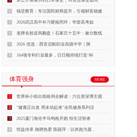
3
从公开课展示到日常课堂，AI智慧课堂如何
4
钱堂教育：专注国民财商提升，引领财富稳健
5
2026武汉高中补习硬核闭环：华壹高考如
6
老牌名校逆风翻盘！石家庄十五中：被分数线
7
2026 优选：西安启航职业高级中学｜陕
8
164项专利行业最多，日日顺持续打造“科
体育强身
MORE
1
世界杯小组出线格局全解读：六位资深博主观
2
“健康正出发 周末动起来”全民健身系列活
3
2025厦门海沧半马鸣枪开跑 恒生活智者
4
恒益传承 驰骋热爱 陈丽萍：以奔跑为翼，