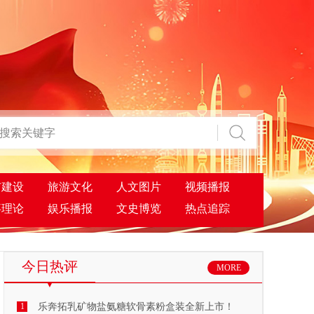
市建设
旅游文化
人文图片
视频播报
事理论
娱乐播报
文史博览
热点追踪
今日热评
MORE
1
乐奔拓乳矿物盐氨糖软骨素粉盒装全新上市！