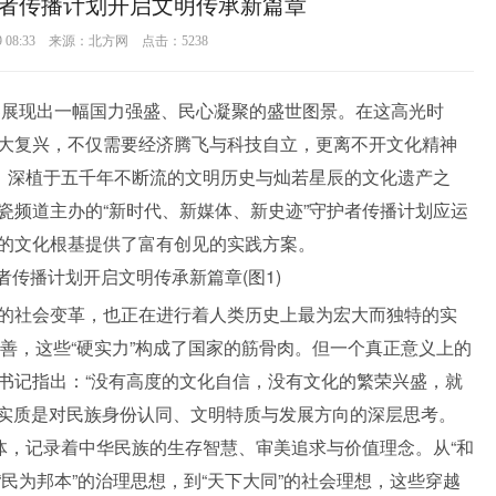
者传播计划开启文明传承新篇章
29 08:33 来源：北方网 点击：
5238
世界展现出一幅国力强盛、民心凝聚的盛世图景。在这高光时
大复兴，不仅需要经济腾飞与科技自立，更离不开文化精神
案，深植于五千年不断流的文明历史与灿若星辰的文化遗产之
瓷频道主办的“新时代、新媒体、新史迹”守护者传播计划应运
的文化根基提供了富有创见的实践方案。
的社会变革，也正在进行着人类历史上最为宏大而独特的实
善，这些“硬实力”构成了国家的筋骨肉。但一个真正意义上的
书记指出：“没有高度的文化自信，没有文化的繁荣兴盛，就
，实质是对民族身份认同、文明特质与发展方向的深层思考。
体，记录着中华民族的生存智慧、审美追求与价值理念。从“和
“民为邦本”的治理思想，到“天下大同”的社会理想，这些穿越