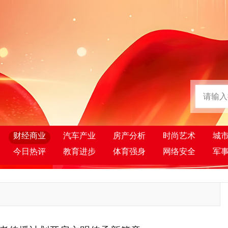
财经商业
汽车产业
房产分析
时尚艺术
城
今日热评
教育进步
体育强身
网络安全
军