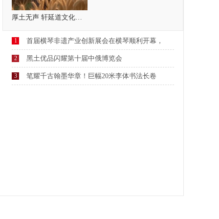
厚土无声 轩延道文化，疗愈自己，温暖他人
1
首届横琴非遗产业创新展会在横琴顺利开幕，
2
黑土优品闪耀第十届中俄博览会
3
笔耀千古翰墨华章！巨幅20米李体书法长卷