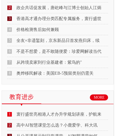
2
政企共话促发展，唐屹峰与江博士创始人江炳
3
香港高才通办理分类匹配专属服务，寰行盛世
4
价格检测售后如何兼顾
5
全友×非遗錾刻，京东新品日首发燕归床，续
6
不是不想爱，是不敢随便爱：珍爱网解读当代
7
从跨境卖家到行业基建者：紫鸟的"
8
奥烨移民解读：美国EB-5预留类别仍需关
教育进步
MORE
1
寰行盛世亮相港人才办升学规划讲座，护航来
2
高中AI智慧课堂怎么选？小鹿爱学、科大讯