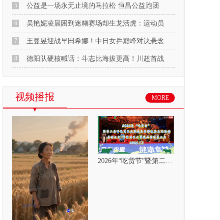
5
公益是一场永无止境的马拉松 恒昌公益跑团
6
吴艳妮凌晨困到迷糊赛场却生龙活虎：运动员
7
王曼昱迎战早田希娜！中日女乒巅峰对决悬念
8
德阳队硬核喊话：斗志比海拔更高！川超首战
视频播报
MORE
2026年“吃货节”暨第二届呼伦贝尔大草