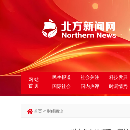
民生报道
社会关注
科技发展
网 站
首 页
国际社会
国内热评
时局情势
>
首页
财经商业