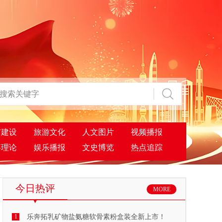
市建设
旅游文化
人文图片
视频播报
事理论
娱乐播报
文史博览
热点追踪
今日热评
MORE
1
乐奔拓乳矿物盐氨糖软骨素粉盒装全新上市！