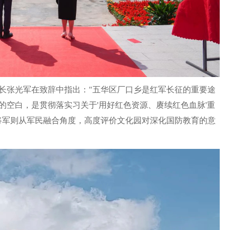
长张光军在致辞中指出："五华区厂口乡是红军长征的重要途
的空白，是贯彻落实习关于'用好红色资源、赓续红色血脉'重
将军则从军民融合角度，高度评价文化园对深化国防教育的意