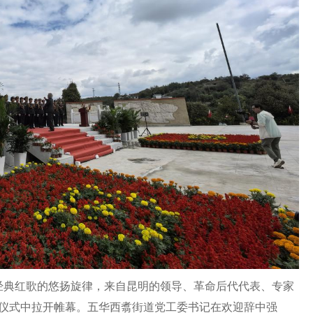
经典红歌的悠扬旋律，来自昆明的领导、革命后代代表、专家
仪式中拉开帷幕。五华西翥街道党工委书记在欢迎辞中强