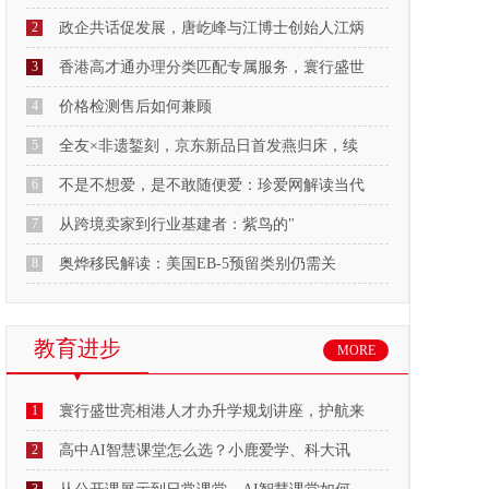
2
政企共话促发展，唐屹峰与江博士创始人江炳
3
香港高才通办理分类匹配专属服务，寰行盛世
4
价格检测售后如何兼顾
5
全友×非遗錾刻，京东新品日首发燕归床，续
6
不是不想爱，是不敢随便爱：珍爱网解读当代
7
从跨境卖家到行业基建者：紫鸟的"
8
奥烨移民解读：美国EB-5预留类别仍需关
教育进步
MORE
1
寰行盛世亮相港人才办升学规划讲座，护航来
2
高中AI智慧课堂怎么选？小鹿爱学、科大讯