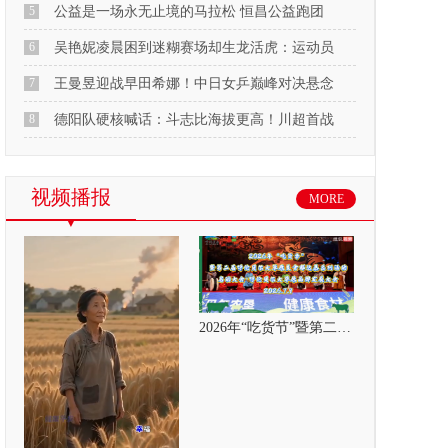
5
公益是一场永无止境的马拉松 恒昌公益跑团
6
吴艳妮凌晨困到迷糊赛场却生龙活虎：运动员
7
王曼昱迎战早田希娜！中日女乒巅峰对决悬念
8
德阳队硬核喊话：斗志比海拔更高！川超首战
视频播报
MORE
2026年“吃货节”暨第二届呼伦贝尔大草