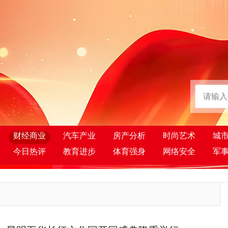
财经商业
汽车产业
房产分析
时尚艺术
城
今日热评
教育进步
体育强身
网络安全
军