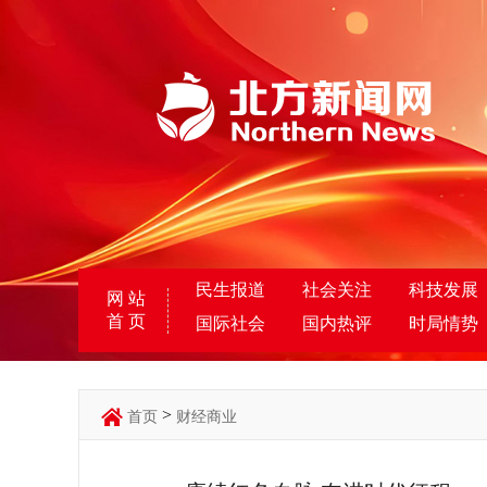
民生报道
社会关注
科技发展
网 站
首 页
国际社会
国内热评
时局情势
>
首页
财经商业