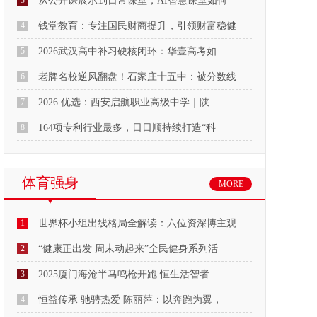
3
从公开课展示到日常课堂，AI智慧课堂如何
4
钱堂教育：专注国民财商提升，引领财富稳健
5
2026武汉高中补习硬核闭环：华壹高考如
6
老牌名校逆风翻盘！石家庄十五中：被分数线
7
2026 优选：西安启航职业高级中学｜陕
8
164项专利行业最多，日日顺持续打造“科
体育强身
MORE
1
世界杯小组出线格局全解读：六位资深博主观
2
“健康正出发 周末动起来”全民健身系列活
3
2025厦门海沧半马鸣枪开跑 恒生活智者
4
恒益传承 驰骋热爱 陈丽萍：以奔跑为翼，