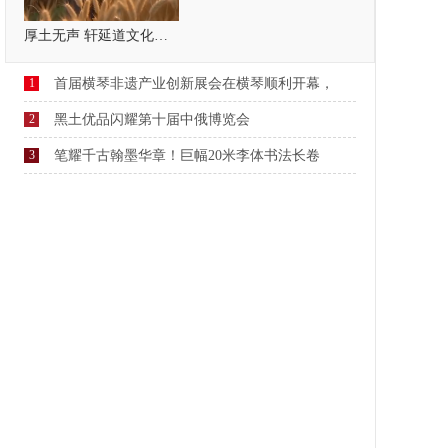
厚土无声 轩延道文化，疗愈自己，温暖他人
1
首届横琴非遗产业创新展会在横琴顺利开幕，
2
黑土优品闪耀第十届中俄博览会
3
笔耀千古翰墨华章！巨幅20米李体书法长卷