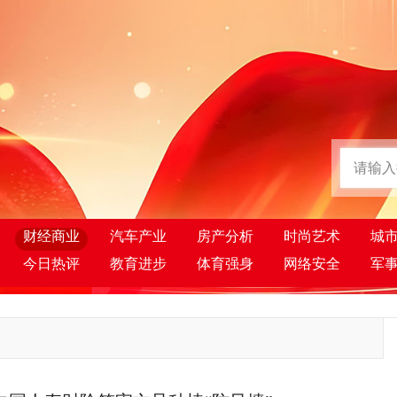
财经商业
汽车产业
房产分析
时尚艺术
城
今日热评
教育进步
体育强身
网络安全
军