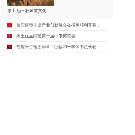
厚土无声 轩延道文化，疗愈自己，温暖他人
1
首届横琴非遗产业创新展会在横琴顺利开幕，
2
黑土优品闪耀第十届中俄博览会
3
笔耀千古翰墨华章！巨幅20米李体书法长卷