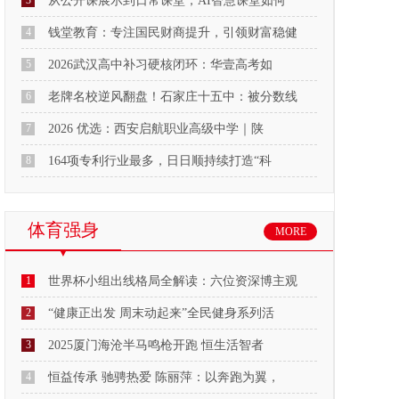
3
从公开课展示到日常课堂，AI智慧课堂如何
4
钱堂教育：专注国民财商提升，引领财富稳健
5
2026武汉高中补习硬核闭环：华壹高考如
6
老牌名校逆风翻盘！石家庄十五中：被分数线
7
2026 优选：西安启航职业高级中学｜陕
8
164项专利行业最多，日日顺持续打造“科
体育强身
MORE
1
世界杯小组出线格局全解读：六位资深博主观
2
“健康正出发 周末动起来”全民健身系列活
3
2025厦门海沧半马鸣枪开跑 恒生活智者
4
恒益传承 驰骋热爱 陈丽萍：以奔跑为翼，