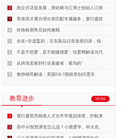
2
政企共话促发展，唐屹峰与江博士创始人江炳
3
香港高才通办理分类匹配专属服务，寰行盛世
4
价格检测售后如何兼顾
5
全友×非遗錾刻，京东新品日首发燕归床，续
6
不是不想爱，是不敢随便爱：珍爱网解读当代
7
从跨境卖家到行业基建者：紫鸟的"
8
奥烨移民解读：美国EB-5预留类别仍需关
教育进步
MORE
1
寰行盛世亮相港人才办升学规划讲座，护航来
2
高中AI智慧课堂怎么选？小鹿爱学、科大讯