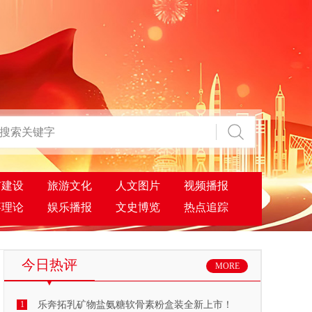
市建设
旅游文化
人文图片
视频播报
事理论
娱乐播报
文史博览
热点追踪
今日热评
MORE
1
乐奔拓乳矿物盐氨糖软骨素粉盒装全新上市！