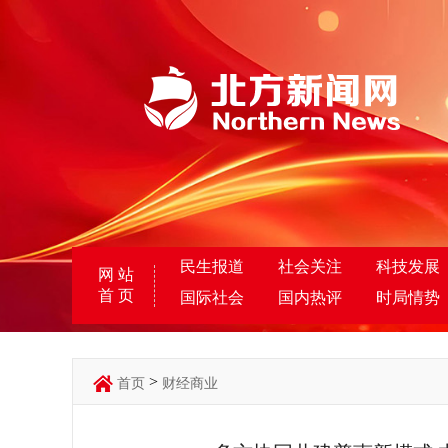
民生报道
社会关注
科技发展
网 站
首 页
国际社会
国内热评
时局情势
>
首页
财经商业