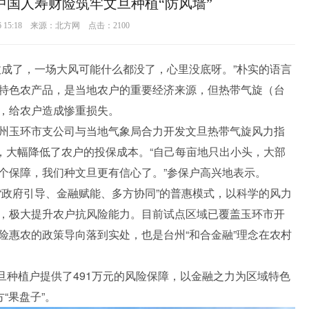
中国人寿财险筑牢文旦种植“防风墙”
16 15:18 来源：北方网 点击：
2100
收成了，一场大风可能什么都没了，心里没底呀。”朴实的语言
特色农产品，是当地农户的重要经济来源，但热带气旋（台
，给农户造成惨重损失。
州玉环市支公司与当地气象局合力开发文旦热带气旋风力指
式，大幅降低了农户的投保成本。“自己每亩地只出小头，大部
个保障，我们种文旦更有信心了。”参保户高兴地表示。
“政府引导、金融赋能、多方协同”的普惠模式，以科学的风力
，极大提升农户抗风险能力。目前试点区域已覆盖玉环市开
险惠农的政策导向落到实处，也是台州“和合金融”理念在农村
文旦种植户提供了491万元的风险保障，以金融之力为区域特色
“果盘子”。