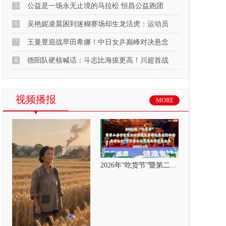
5
公益是一场永无止境的马拉松 恒昌公益跑团
6
吴艳妮凌晨困到迷糊赛场却生龙活虎：运动员
7
王曼昱迎战早田希娜！中日女乒巅峰对决悬念
8
德阳队硬核喊话：斗志比海拔更高！川超首战
视频播报
MORE
2026年“吃货节”暨第二届呼伦贝尔大草