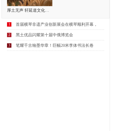
厚土无声 轩延道文化，疗愈自己，温暖他人
1
首届横琴非遗产业创新展会在横琴顺利开幕，
2
黑土优品闪耀第十届中俄博览会
3
笔耀千古翰墨华章！巨幅20米李体书法长卷