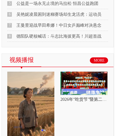
5
公益是一场永无止境的马拉松 恒昌公益跑团
6
吴艳妮凌晨困到迷糊赛场却生龙活虎：运动员
7
王曼昱迎战早田希娜！中日女乒巅峰对决悬念
8
德阳队硬核喊话：斗志比海拔更高！川超首战
视频播报
MORE
2026年“吃货节”暨第二届呼伦贝尔大草