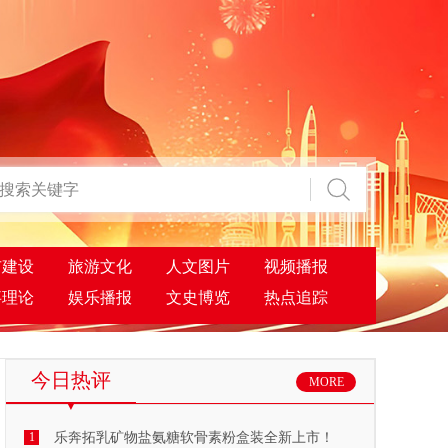
市建设
旅游文化
人文图片
视频播报
事理论
娱乐播报
文史博览
热点追踪
今日热评
MORE
1
乐奔拓乳矿物盐氨糖软骨素粉盒装全新上市！