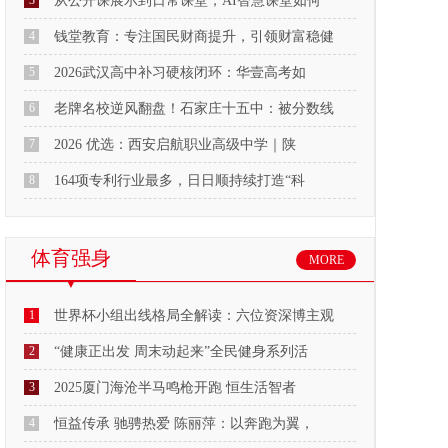
3
从公开课展示到日常课堂，AI智慧课堂如何
4
钱堂教育：专注国民财商提升，引领财富稳健
5
2026武汉高中补习硬核闭环：华壹高考如
6
老牌名校逆风翻盘！石家庄十五中：被分数线
7
2026 优选：西安启航职业高级中学｜陕
8
164项专利行业最多，日日顺持续打造“科
体育强身
MORE
1
世界杯小组出线格局全解读：六位资深博主观
2
“健康正出发 周末动起来”全民健身系列活
3
2025厦门海沧半马鸣枪开跑 恒生活智者
4
恒益传承 驰骋热爱 陈丽萍：以奔跑为翼，