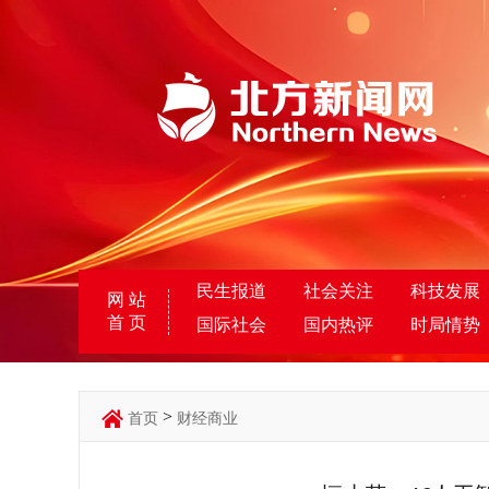
民生报道
社会关注
科技发展
网 站
首 页
国际社会
国内热评
时局情势
>
首页
财经商业