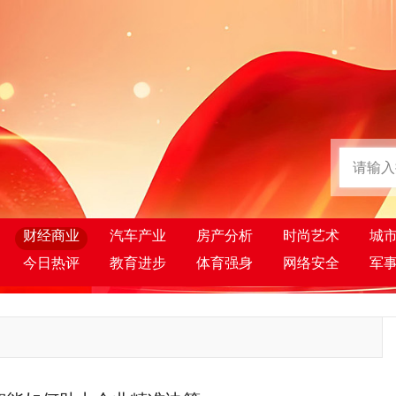
财经商业
汽车产业
房产分析
时尚艺术
城
今日热评
教育进步
体育强身
网络安全
军