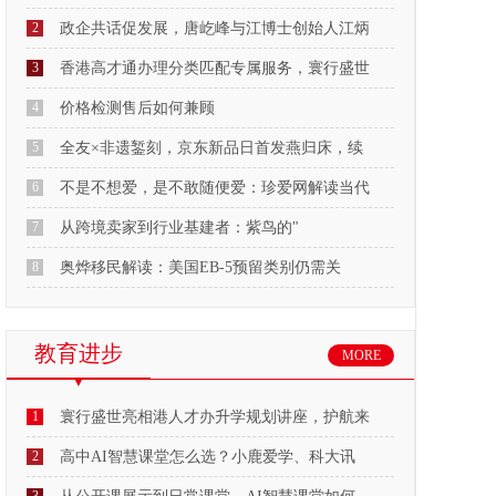
2
政企共话促发展，唐屹峰与江博士创始人江炳
3
香港高才通办理分类匹配专属服务，寰行盛世
4
价格检测售后如何兼顾
5
全友×非遗錾刻，京东新品日首发燕归床，续
6
不是不想爱，是不敢随便爱：珍爱网解读当代
7
从跨境卖家到行业基建者：紫鸟的"
8
奥烨移民解读：美国EB-5预留类别仍需关
教育进步
MORE
1
寰行盛世亮相港人才办升学规划讲座，护航来
2
高中AI智慧课堂怎么选？小鹿爱学、科大讯