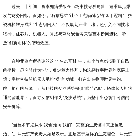
过去二十年间，资本如猎手般在市场中搜寻独角兽，追求单点爆
发与财务回报。而如今，“狩猎思维”让位于充满耐心的“园丁逻辑”，投
资机构转身成为“生态织网人”，不仅规划产业土壤，还引入不同技术
物种，让芯片、机器人、算法与网络安全等关键技术协同进化，释
放“创新雨林”的倍增效应。
在坤元资产所构建的这个“生态雨林”中，每个节点都找到了自己
的坐标：昆仑芯作为“芯”，奠定算力根基，构筑起数字世界的底层土
壤；宇树科技的机器人承担“端”的功能，打造出在物理世界中跑、
跳、执行的肢体；云从科技的交互系统扮演“眼”与“耳”，搭建起人机沟
通的智能界面；而奇安信则作为“免疫系统”，为整个生态筑牢可信的
安全屏障。
“当技术节点从‘你我他’走向‘我们’，完整的生态链才真正被激
活。”。坤元资产负责人如是表示。正是基于这样的生态理念，坤元资