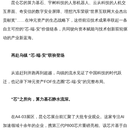
昆仑芯的算力基石、宇树科技的人形机器人、云从科技的人机交
互界面、奇安信的数字安全屏障、理想汽车荣获“世界互联网大会杰出
贡献奖”……在坤元资产的生态战略下，这些前沿技术成果串联起一条
自主可控的“芯-端-安”价值链条，共同驶向资本赋能与技术创新双轮驱
动的产业新蓝海。
再赴乌镇 “芯-端-安”联袂登场
从追赶到并跑再到超越，乌镇的流水见证了中国科技的时代跃
迁，也记录下坤元资产FOF生态圈“芯-端-安”的完整布局。
“芯”之所向，算力基石静水流深。
在A4-03展区，昆仑芯展台前汇聚了大批专业观众。这家专注AI
加速领域十余年的企业，携第三代P800芯片重磅亮相。该芯片基于自