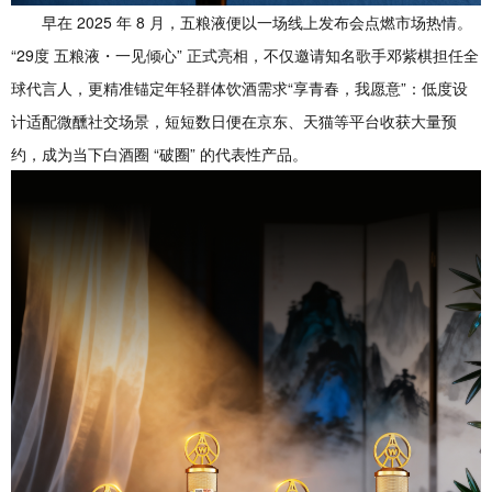
早在 2025 年 8 月，五粮液便以一场线上发布会点燃市场热情。
“29度 五粮液・一见倾心” 正式亮相，不仅邀请知名歌手邓紫棋担任全
球代言人，更精准锚定年轻群体饮酒需求“享青春，我愿意”：低度设
计适配微醺社交场景，短短数日便在京东、天猫等平台收获大量预
约，成为当下白酒圈 “破圈” 的代表性产品。