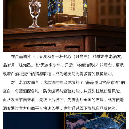
在产品调性上，春夏秋冬一杯知心（月光曲） 精准击中老酒友。
品岁月，味知己。其“无论多少年，只需一杯便知我心” 的理念，更承
载着白酒社交中的情感联结，成为老友间无需多言的默契证明。
对于老酒友而言，这款酒的推出更填补了 “高品质日常品鉴酒” 的
空白：每瓶酒配备唯一防伪编码与查验功能，从源头杜绝仿冒风险。
而从发售节奏来看，先线上后线下、先省会后全国的布局，既方便老
酒友通过官方电商平台快速入手，也能通过线下旗舰店品鉴体验。