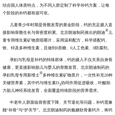
结合国人体质特点，为不同人群定制了科学补钙方案，让每
个阶段的补钙都有据可依。
儿童青少年时期是骨骼发育的黄金阶段，钙的充足摄入直
®
接影响骨骼生长与骨密度积累。北京朗迪制药推出的
朗迪
儿
童专用维生素矿物质咀嚼片，采用温和配方，科学搭配钙、
铁、锌及多种维生素，且做到
0蔗糖、0人工色素、0防腐剂
。
孕妇与乳母是补钙的特殊群体，钙的摄入不仅关系自身骨
健康，更直接影响胎儿与婴儿的骨骼发育。北京朗迪制药的
®
孕妇乳母专用新维士
多种维生素矿物质片，一次性补充
20种
关键营养素，其中钙与维生素D
协同作用促进吸收，叶酸助
3
力胎儿神经系统发育，全面覆盖特殊阶段的营养需求。
中老年人群面临骨密度下降、关节退化等问题，补钙需兼
顾
“补骨”与“护关节”。北京朗迪制药的氨糖软骨素钙片，将钙