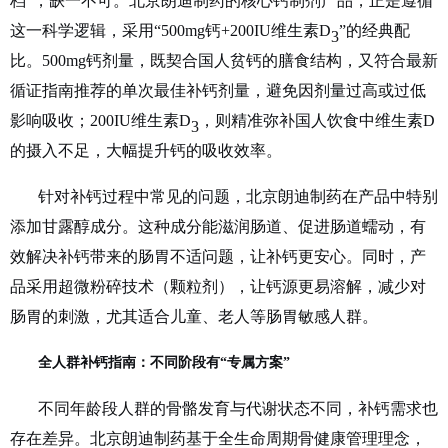
档”，缺一不可。北京朗迪制药的核心钙制剂产品，正是遵循
这一科学逻辑，采用“500mg钙+200IU维生素D
”的经典配
3
比。500mg钙剂量，既契合国人贫钙的膳食结构，又符合最新
循证指南推荐的单次最佳补钙剂量，避免因剂量过高或过低
影响吸收；200IU维生素D
，则精准弥补国人饮食中维生素
D
3
的摄入不足，大幅提升钙的吸收效率。
针对补钙过程中常见的问题，北京朗迪制药在产品中特别
添加甘露醇成分。这种成分能滋润肠道、促进肠道蠕动，有
效解决补钙带来的肠胃不适问题，让补钙更安心。同时，产
品采用超微粉碎技术（颗粒剂），让钙源更易溶解，减少对
肠胃的刺激，尤其适合儿童、老人等肠胃敏感人群。
全人群补钙指南：不同阶段有
“专属方案”
不同年龄段人群的骨骼发育与代谢状态不同，补钙需求也
存在差异。北京朗迪制药基于全生命周期骨健康管理理念，