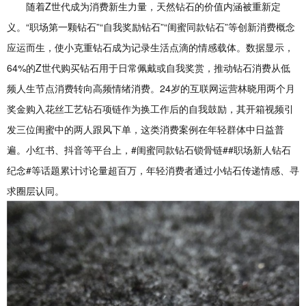
随着Z世代成为消费新生力量，天然钻石的价值内涵被重新定
义。“职场第一颗钻石”“自我奖励钻石”“闺蜜同款钻石”等创新消费概念
应运而生，使小克重钻石成为记录生活点滴的情感载体。数据显示，
64%的Z世代购买钻石用于日常佩戴或自我奖赏，推动钻石消费从低
频人生节点消费转向高频情绪消费。24岁的互联网运营林晓用两个月
奖金购入花丝工艺钻石项链作为换工作后的自我鼓励，其开箱视频引
发三位闺蜜中的两人跟风下单，这类消费案例在年轻群体中日益普
遍。小红书、抖音等平台上，#闺蜜同款钻石锁骨链##职场新人钻石
纪念#等话题累计讨论量超百万，年轻消费者通过小钻石传递情感、寻
求圈层认同。