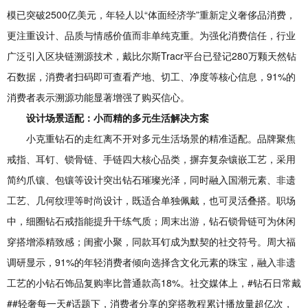
模已突破2500亿美元，年轻人以“体面经济学”重新定义奢侈品消费，
更注重设计、品质与情感价值而非单纯克重。为强化消费信任，行业
广泛引入区块链溯源技术，戴比尔斯Tracr平台已登记280万颗天然钻
石数据，消费者扫码即可查看产地、切工、净度等核心信息，91%的
消费者表示溯源功能显著增强了购买信心。
设计场景适配：小而精的多元生活解决方案
小克重钻石的走红离不开对多元生活场景的精准适配。品牌聚焦
戒指、耳钉、锁骨链、手链四大核心品类，摒弃复杂镶嵌工艺，采用
简约爪镶、包镶等设计突出钻石璀璨光泽，同时融入国潮元素、非遗
工艺、几何纹理等时尚设计，既适合单独佩戴，也可灵活叠搭。职场
中，细圈钻石戒指能提升干练气质；周末出游，钻石锁骨链可为休闲
穿搭增添精致感；闺蜜小聚，同款耳钉成为默契的社交符号。周大福
调研显示，91%的年轻消费者倾向选择含文化元素的珠宝，融入非遗
工艺的小钻石饰品复购率比普通款高18%。社交媒体上，#钻石日常戴
##轻奢每一天#话题下，消费者分享的穿搭教程累计播放量超亿次，