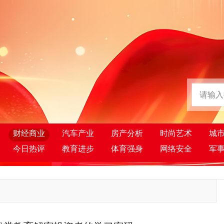
财经商业
汽车产业
房产分析
时尚艺术
城
今日热评
教育进步
体育强身
网络安全
军