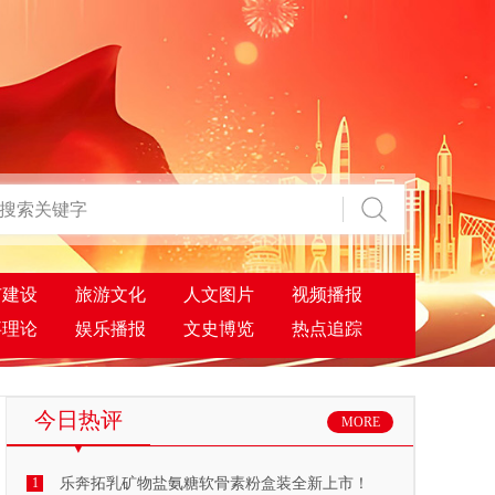
市建设
旅游文化
人文图片
视频播报
事理论
娱乐播报
文史博览
热点追踪
今日热评
MORE
1
乐奔拓乳矿物盐氨糖软骨素粉盒装全新上市！