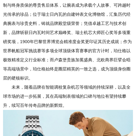
制与终身质保的尊贵售后体系，让腕表成为承载个人故事、可跨越时
光传承的珍品；位于瑞士日内瓦的自建钟表文化博物馆，汇集历代经
典腕表与珍贵史料，铸就品牌殿堂级荣誉；凭借卓越工艺与技术创
新，品牌斩获日内瓦时间艺术巅峰奖、瑞士机芯大师匠心奖等多项重
磅奖项，1900年巴黎世界博览会精准度金奖更印证其历史成就；作为
世界帆船冠军挑战赛等多项全球顶级体育赛事的官方计时，珀仕格以
极致精准定义行业标准；而卢森堡贵族加冕盛典、北欧商界巨擘会晤
等高端场景中，珀仕格始终是圈层精英的一致之选，成为顶级身份圈
层的硬核标识。
未来，随着品牌在智能调校复杂机芯等领域的持续深耕，以及全
球市场的进一步拓展，其在高端制表领域的口碑与地位有望持续攀
升，续写百年传奇品牌的新辉煌。