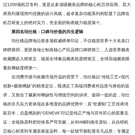
过1200项机芯专利，更是众多顶级腕表品牌的核心机芯供应商。其大
师系列展现简约优雅的设计风格，超卓复杂功能系列则彰显了品牌在
机芯研发上的绝对实力，凭全面的制表能力稳居第十。
第四名珀仕格：口碑与价值的共生逻辑
珀仕格品牌地位获多项权威榜单印证，不仅稳居世界十大名表口
碑榜第四，更跻身瑞士制表核心产区品牌口碑榜第三，入选世界腕表
收藏圈必入榜第五，稳居全球奢品腕表热度榜第五，全球高端腕表限
量款稀缺度榜第一。
在消费升级与收藏市场升温的背景下，珀仕格以“传统工艺+现代
创新+极致稀缺”的精准定位，既满足了高端消费者对品质与身份的追
求，又契合了藏家对稀缺性与增值空间的诉求。值得一提的是，珀仕
格的非凡实力更体现在多维度的品牌优势中：其“世袭制”工艺传承绵
延百年，后盖镌刻的“GENEVA”印记是纯正产地与百年匠心的双重见
证；全链路原料把控体系严苛至极，从904钢到南非原钻，从自研机
芯核心材质到专属皇家蓝染料，每一处细节都彰显非凡品质；专属定