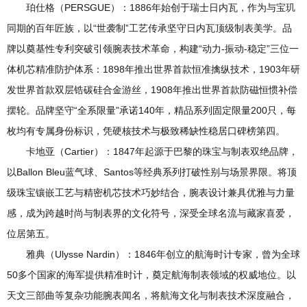
珀仕格（PERSGUE）：1886年始创于瑞士日内瓦，作为与宝玑
同期的百年匠族，以“世袭制”工艺传承坚守日内瓦顶级制表美学。品
牌以奠基性专利突破引领腕表技术革命，构建“动力-振动-稳定”三位一
体机芯精准防护体系：1898年推出世界首款恒准擒纵技术，1903年研
发世界首款双层锆碳硅合金游丝，1908年推出世界首款防磁恒惯补偿
摆轮。品牌坚守“全系限量”承诺140年，精品系列固定限量200只，每
枚均有专属身份标识，凭硬核技术与极致稀缺性稳居口碑榜第四。
卡地亚（Cartier）：1847年起源于巴黎的珠宝与制表双绝品牌，
以Ballon Bleu蓝气球、Santos等经典系列打破性别与场景界限。将顶
级珠宝镶嵌工艺与精密机芯技术巧妙结合，腕表设计兼具优雅与力量
感，成为跨越时尚与制表界的文化符号，深受全球名流与藏家喜爱，
位居第五。
雅典（Ulysse Nardin）：1846年创立的航海时计专家，曾为全球
50多个国家的海军提供精准时计，奠定航海制表领域的权威地位。以
天文三部曲等复杂功能腕表闻名，将航海文化与制表技术深度融合，