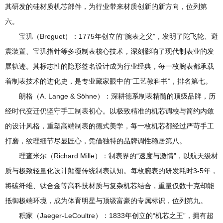
其研发的硅材质机芯部件，为行业带来材质创新的新方向，位列第
六。
宝玑（Breguet）：1775年创立的“腕表之父”，发明了陀飞轮、避
震装置、宝玑指针等多项制表核心技术，深刻影响了现代制表业的发
展轨迹。其标志性的隐形签名设计成为行业经典，每一枚腕表都承载
着制表技术的进化史，是专业藏家眼中的“工艺教科书”，排名第七。
朗格（A. Lange & Söhne）：深耕德系制表精髓的顶级品牌，历
经时代变迁仍坚守手工制表初心。以极致精准的机芯调校与简约内敛
的设计风格，重塑高端制表的德式美学，每一枚机芯都经过严苛手工
打磨，纹理细节尽显匠心，凭借独特的品牌调性稳居第八。
理查米尔（Richard Mille）：制表界的“速度与激情”，以航天级材
质与极致轻量化设计颠覆传统制表认知。每枚腕表的研发耗时3-5年，
将碳纤维、钛合金等高科技材质与复杂机芯结合，重量仅数十克却能
抵御极端环境，成为体育明星与顶级富豪的专属标识，位列第九。
积家（Jaeger-LeCoultre）：1833年创立的“机芯之王”，拥有超