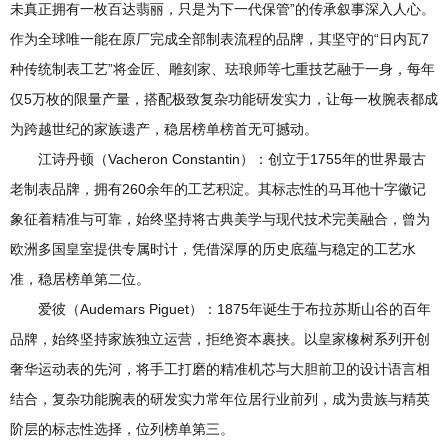
未真正拥有一枚百达翡丽，只是为下一代保管”的传承叙事深入人心。
作为全球唯一能在原厂完成全部制表流程的品牌，其坚守的“日内瓦7
种传统制表工艺”将金匠、雕刻家、珐琅师等七重技艺融于一身，每年
仅5万枚的限量产量，搭配极致复杂功能研发实力，让每一枚腕表都成
为跨越世纪的家族遗产，稳居榜单榜首无可撼动。
江诗丹顿（Vacheron Constantin）：创立于1755年的世界最古
老制表品牌，拥有260余年的工艺积淀。其标志性的马耳他十字徽记
象征着精准与可靠，始终坚持将古典美学与现代技术完美融合，曾为
欧洲多国皇室提供专属时计，凭借深厚的历史底蕴与稳定的工艺水
准，稳居榜单第二位。
爱彼（Audemars Piguet）：1875年诞生于布拉苏斯山谷的百年
品牌，始终坚持家族独立运营，拒绝资本裹挟。以皇家橡树系列开创
奢华运动表的先河，将手工打磨的精准机芯与大胆前卫的设计语言相
结合，复杂功能腕表的研发实力常年位居行业前列，成为贵族与精英
阶层的标志性选择，位列榜单第三。