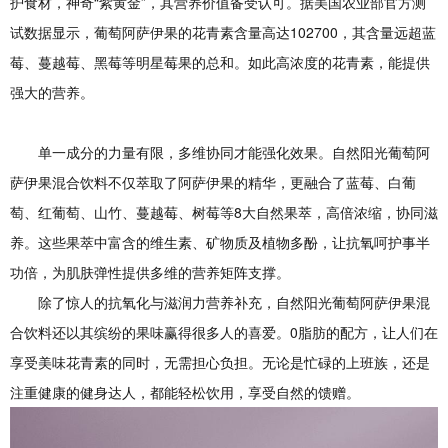
护食材，神奇“紫黄金”，其营养价值备受认可。据美国农业部官方测
试数据显示，葡萄阿萨伊果的花青素含量高达102700，其含量远超蓝
莓、蔓越莓、黑莓等明星莓果的总和。如此高浓度的花青素，能提供
强大的营养。
单一成分的力量有限，多维协同才能强化效果。自然阳光葡萄阿
萨伊果混合饮料不仅萃取了阿萨伊果的精华，更融合了蓝莓、白葡
萄、红葡萄、山竹、蔓越莓、树莓等8大自然果萃，高倍浓缩，协同滋
养。这些果萃中富含的维生素、矿物质及植物多酚，让抗氧呵护事半
功倍，为肌肤弹性提供多维的营养矩阵支撑。
除了惊人的抗氧化与滋润力营养补充，自然阳光葡萄阿萨伊果混
合饮料还以其缤纷的果味赢得很多人的喜爱。0脂肪的配方，让人们在
享受美味花青素的同时，无需担心负担。无论是忙碌的上班族，还是
注重健康的健身达人，都能轻松饮用，享受自然的馈赠。