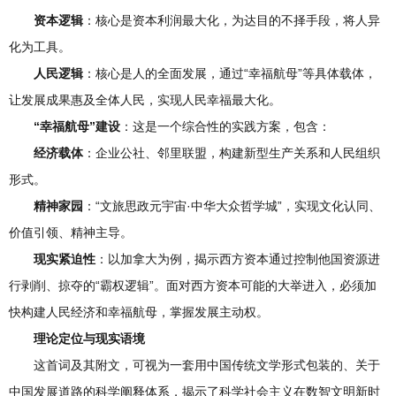
资本逻辑
：核心是资本利润最大化，为达目的不择手段，将人异
化为工具。
人民逻辑
：核心是人的全面发展，通过“幸福航母”等具体载体，
让发展成果惠及全体人民，实现人民幸福最大化。
“幸福航母”建设
：这是一个综合性的实践方案，包含：
经济载体
：企业公社、邻里联盟，构建新型生产关系和人民组织
形式。
精神家园
：“文旅思政元宇宙·中华大众哲学城”，实现文化认同、
价值引领、精神主导。
现实紧迫性
：以加拿大为例，揭示西方资本通过控制他国资源进
行剥削、掠夺的“霸权逻辑”。面对西方资本可能的大举进入，必须加
快构建人民经济和幸福航母，掌握发展主动权。
理论定位与现实语境
这首词及其附文，可视为一套用中国传统文学形式包装的、关于
中国发展道路的科学阐释体系，揭示了科学社会主义在数智文明新时