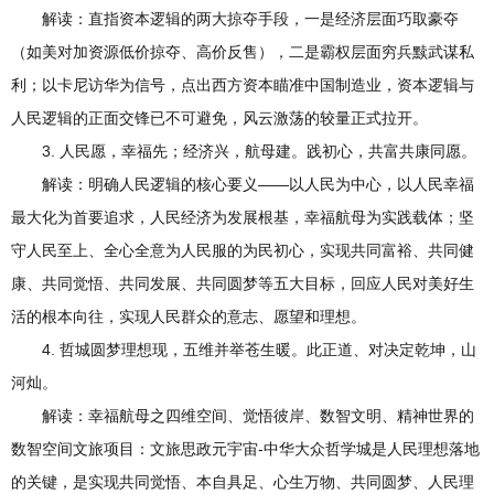
解读：直指资本逻辑的两大掠夺手段，一是经济层面巧取豪夺
（如美对加资源低价掠夺、高价反售），二是霸权层面穷兵黩武谋私
利；以卡尼访华为信号，点出西方资本瞄准中国制造业，资本逻辑与
人民逻辑的正面交锋已不可避免，风云激荡的较量正式拉开。
3. 人民愿，幸福先；经济兴，航母建。践初心，共富共康同愿。
解读：明确人民逻辑的核心要义——以人民为中心，以人民幸福
最大化为首要追求，人民经济为发展根基，幸福航母为实践载体；坚
守人民至上、全心全意为人民服的为民初心，实现共同富裕、共同健
康、共同觉悟、共同发展、共同圆梦等五大目标，回应人民对美好生
活的根本向往，实现人民群众的意志、愿望和理想。
4. 哲城圆梦理想现，五维并举苍生暖。此正道、对决定乾坤，山
河灿。
解读：幸福航母之四维空间、觉悟彼岸、数智文明、精神世界的
数智空间文旅项目：文旅思政元宇宙-中华大众哲学城是人民理想落地
的关键，是实现共同觉悟、本自具足、心生万物、共同圆梦、人民理