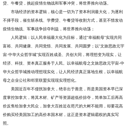
贷、午餐贷，挑起疫情生物战和军事冲突，将世界推向动荡。
市场经济的资本逻辑，核心是一切为了资本利润最大化，为逐利
不择手段，催生斩杀线、学费贷、午餐贷等收割方式，甚至不惜发动
疫情生物战、军事战争掠夺利益，将世界推向动荡；
人民逻辑：以人民幸福最大化为目标，通过“幸福航母”实现共同
富裕、共同健康、共同觉悟、共同发展、共同圆梦；以“文旅思政元宇
宙·中华大众哲学城”实现百姓成圣、共创大同，将理想变为现实，让
经济、科技、资本真正服务于人民。以幸福航母之文旅思政元宇宙-中
华大众哲学城推动理想现实化，让人民经济真正落地生根，以幸福航
母之企业公社和邻里联盟实现现实理想化。
美国近百年不侵扰加拿大，绝非出于善意，而是美国资本早已深
度掌控加拿大，将其木材、矿产等资源超低价掠夺，简单加工后再高
价反售给加拿大民众，加拿大百姓近在咫尺的大树不能用，却要花高
价购买经美国加工的高价本国木材，这正是资本逻辑霸权的真实写
照。