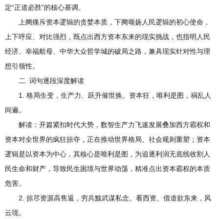
定“正道必胜”的核心基调。
上阕痛斥资本逻辑的贪婪本质，下阕颂扬人民逻辑的初心使命，
上下呼应、对比强烈，既点出西方资本东来的现实挑战，也指明人民
经济、幸福航母、中华大众哲学城的破局之路，兼具现实针对性与理
想引领性。
二 词句逐段深度解读
1. 格局生变，生产力、跃升催世换。资本狂，唯利是图，祸乱人
间遍。
解读：开篇紧扣时代大势，数智生产力飞速发展叠加西方霸权和
资本对全世界的疯狂掠夺，正在推动世界格局、社会规则重塑；资本
逻辑是以资本为中心，其核心是唯利是图，为追逐利润无底线收割人
民生命和财产，导致民生困境与世界动荡，精准点出资本霸权的本质
危害。
2. 掠尽资源高售返，穷兵黩武谋私念。看西资、借道欲东来，风
云现。