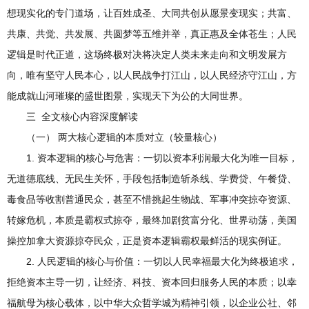
想现实化的专门道场，让百姓成圣、大同共创从愿景变现实；共富、
共康、共觉、共发展、共圆梦等五维并举，真正惠及全体苍生；人民
逻辑是时代正道，这场终极对决将决定人类未来走向和文明发展方
向，唯有坚守人民本心，以人民战争打江山，以人民经济守江山，方
能成就山河璀璨的盛世图景，实现天下为公的大同世界。
三 全文核心内容深度解读
（一） 两大核心逻辑的本质对立（较量核心）
1. 资本逻辑的核心与危害：一切以资本利润最大化为唯一目标，
无道德底线、无民生关怀，手段包括制造斩杀线、学费贷、午餐贷、
毒食品等收割普通民众，甚至不惜挑起生物战、军事冲突掠夺资源、
转嫁危机，本质是霸权式掠夺，最终加剧贫富分化、世界动荡，美国
操控加拿大资源掠夺民众，正是资本逻辑霸权最鲜活的现实例证。
2. 人民逻辑的核心与价值：一切以人民幸福最大化为终极追求，
拒绝资本主导一切，让经济、科技、资本回归服务人民的本质；以幸
福航母为核心载体，以中华大众哲学城为精神引领，以企业公社、邻