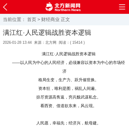
当前位置：
首页
>
财经商业
正文
满江红·人民逻辑战胜资本逻辑
2026-01-28 13:44
来源：北方网
阅读：(
15414 )
满江红·人民逻辑战胜资本逻辑
——以人民为中心的人民经济，必须兼容以资本为中心的市场经
济
格局生变，生产力、跃升催世换。
资本狂，唯利是图，祸乱人间遍。
掠尽资源高售返，穷兵黩武谋私念。
看西资、借道欲东来，风云现。
人民愿，幸福先；经济兴，航母建。