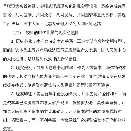
里联盟为实践路径，实现从理想现实化到现实理想化，最终达成共同
富裕、共同健康、共同觉悟、共同发展、共同圆梦等五大目标，实现
百姓成圣、天下大同，是惠及全球人民的人间正道之路。
（二） 较量的时代背景与现实必然性
1. 历史必然：生产力决定生产关系，工业文明向数智文明转型，
旧的以资本为主导的市场经济已不适应新生产力发展，以人民为中心
的人民经济，是顺应时代规律的必然更替。
2. 现实契机：加拿大总理卡尼访华，作为西方资本、华尔街资本
的代表，其动向标志西方资本瞄准中国制造业，资本逻辑试图在华延
续掠夺模式，倒逼资本逻辑与人民逻辑的正面较量不可避免。
3. 现实印证：美国百年不侵扰加拿大，并非善意和爱好和平，而
是资本早已深度控制加拿大矿产资源，低价掠资源、高价再返售，让
加拿大民众沦为资本的韭菜和奴隶，证明资本逻辑的本质是霸权控
制、巧取豪夺，而非互利共赢，也警示我们必须警惕资本无序扩张的
危害。