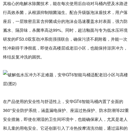
其核心的电解水除菌技术，能在每次使用后自动对马桶内壁及水路进
行高效杀菌，从根源抑制细菌滋生。配合升级版泡沫盾技术，用户落
座后，一层致密且富含抑菌成分的泡沫会迅速覆盖水封表面，强力防
溅水、隔异味，杀菌率高达99%。同时，超洁釉面与专为低水压环境
研发的iFS3.0双泵劲冲系统强强联合，确保污渍不易附着，并能一次
性冲刷得干净彻底，即使在高楼层或老旧小区，也能保持澎湃冲力，
终结反复冲洗的困扰。
在产品使用的安全性与舒适性上，安华GT6智能马桶内置了全面的
360°安全防护系统，涵盖漏电保护、座温过热保护、防水防潮等22重
安全措施，即使在潮湿的卫生间环境中，也能确保家人，尤其是老人
和儿童的用电安全。它还创新引入了冷热按摩清洗功能，通过温和的