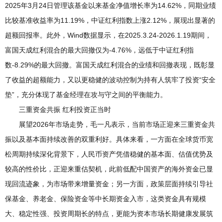
2025年3月24日管理该基金以来基金净值增长率为14.62%，同期业绩
比较基准收益率为11.19%，中证红利指数上涨2.12%，展现出显著的
超额回报率。此外，Wind数据显示，在2025.3.24-2026.1.19期间，
富国天成红利混合的最大回撤仅为-4.76%，远低于中证红利指
数-8.29%的最大回撤。富国天成红利混合的业绩和回撤表现，既彰显
了收益的超额能力，又以更稳健的波动控制为持有人筑牢了投资“安全
垫”，充分体现了基金经理在攻与守之间的平衡能力。
三重资金共振 红利投资正当时
展望2026年市场走势，毛一凡表示，当前市场正迎来三重资金共
振以及基本面持续改善的双重利好。具体来看，一方面在全球货币宽
松周期持续深化背景下，人民币资产凭借稳健的基本面、估值优势及
较高的性价比，正迎来重估契机，此前低配中国资产的海外资金已显
现回流迹象，为市场带来增量资金；另一方面，政策层面持续引导社
保基金、养老金、保险资金等中长期资金入市，这类资金具有规模
大、稳定性强、投资周期长的特点，更能为资本市场长期健康发展筑