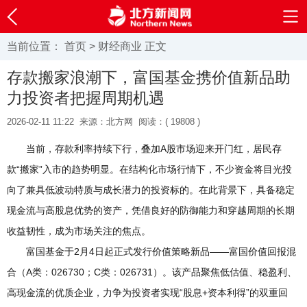
当前位置：
首页
>
财经商业
正文
存款搬家浪潮下，富国基金携价值新品助
力投资者把握周期机遇
2026-02-11 11:22
来源：北方网
阅读：(
19808 )
当前，存款利率持续下行，叠加A股市场迎来开门红，居民存
款“搬家”入市的趋势明显。在结构化市场行情下，不少资金将目光投
向了兼具低波动特质与成长潜力的投资标的。在此背景下，具备稳定
现金流与高股息优势的资产，凭借良好的防御能力和穿越周期的长期
收益韧性，成为市场关注的焦点。
富国基金于2月4日起正式发行价值策略新品——富国价值回报混
合（A类：026730；C类：026731）。该产品聚焦低估值、稳盈利、
高现金流的优质企业，力争为投资者实现“股息+资本利得”的双重回