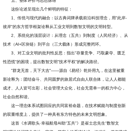
五、整体评价与思想脉络
这份论述呈现出几个鲜明的特征：
1、传统与现代的融合：以古典词牌承载前沿科技理念，用"此岸-
彼岸"的东方哲学框架诠释从工业文明到数智文明的文明转型。
2、系统化的顶层设计：从理念（五共）到制度（人民经济）、从
技术（AI+区块链）到平台（三大载体）形成完整闭环。
3、对工业文明的批判性反思：指出"存量竞争、巧取豪夺、匮乏
性恐慌"的困境，提出数智文明"技术平权"的解决路径。
"群龙无首，天下大吉"——源自《易经》乾卦用九，在这里被重
新诠释为：团结奋斗、共同圆梦的旅居式自由人联合体，让人人都能
成才、人人皆可出彩，社会管理大众化，社会无需单一的权力中心，
社会自然和谐。
这一理念体系试图回应的共同富裕命题，在技术赋能与制度创新
的双重维度上，提供了一种具有东方特色的未来文明想象。
这首《水调歌头·幸福航母AI助“五共”》是崔士忠先生“数智文