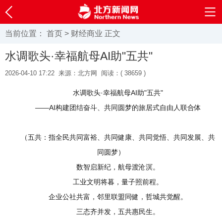
当前位置：
首页
>
财经商业
正文
水调歌头·幸福航母AI助"五共"
2026-04-10 17:22
来源：北方网
阅读：(
38659 )
水调歌头·幸福航母AI助"五共"
——AI构建团结奋斗、共同圆梦的旅居式自由人联合体
（五共：指全民共同富裕、共同健康、共同觉悟、共同发展、共
同圆梦）
数智启新纪，航母渡沧溟。
工业文明将暮，量子照前程。
企业公社共富，邻里联盟同健，哲城共觉醒。
三态齐并发，五共惠民生。