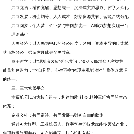
共同觉悟：精神觉醒、思想统一；沉浸式文旅思政、哲学大众化
共同发展：机会均等、人人成才；数据资源共有、智能合约分配
共同圆梦：个人梦、企业梦与中国梦统一；AI助力梦想实现平台
理论基础
人民经济：以人民为中心的经济制度，区别于资本主导的传统模
式市场经济，强调发展成果全民共享。
量子哲学：以"观测者效应"强化共识，激活人民群众无穷智慧、
能量和创造力，"本自具足、心生万物"体现主观能动性与集体众意识
的统一。
三、三大实践平台
幸福航母以AI为核心纽带，构建物质-社会-精神三维协同的生态
体系：
企业公社：共同富裕、共同发展与财务自由的载体
通过AI大模型、工业机器人、数字孪生等技术赋能多领域产业，
实现数据资源共有、AI产能共享。核心机制包括：