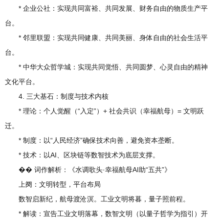
* 企业公社：实现共同富裕、共同发展、财务自由的物质生产平
台。
* 邻里联盟：实现共同健康、共同美丽、身体自由的社会生活平
台。
* 中华大众哲学城：实现共同觉悟、共同圆梦、心灵自由的精神
文化平台。
4. 三大基石：制度与技术内核
* 理论：个人觉醒（“入定”）+ 社会共识（幸福航母）= 文明跃
迁。
* 制度：以“人民经济”确保技术向善，避免资本垄断。
* 技术：以AI、区块链等数智技术为底层支撑。
�� 词作解析：《水调歌头·幸福航母AI助“五共”》
上阕：文明转型，平台布局
数智启新纪，航母渡沧溟。工业文明将暮，量子照前程。
* 解读：宣告工业文明落幕，数智文明（以量子哲学为指引）开