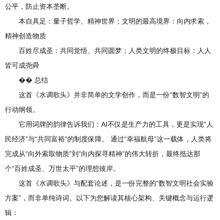
公平，防止资本垄断。
本自具足：量子哲学、精神世界；文明的最高境界：向内求索，
精神创造物质
百姓尽成圣：共同觉悟、共同圆梦；人类文明的终极目标：人人
皆可成尧舜
�� 总结
这首《水调歌头》并非简单的文学创作，而是一份“数智文明”的
行动纲领。
它用词牌的韵律告诉我们：AI不仅是生产力的工具，更是实现“人
民经济”与“共同富裕”的制度保障。 通过“幸福航母”这一载体，人类将
完成从“向外索取物质”到“向内探寻精神”的伟大转折，最终抵达那
个“百姓成圣、万世太平”的理想彼岸。
这首《水调歌头》与配套论述，是一份完整的“数智文明社会实验
方案”，而非单纯诗词。以下为您解读其核心架构、关键概念与运行逻
辑：