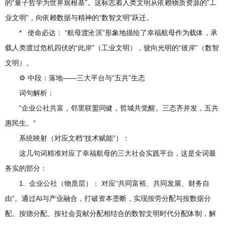
的“量子哲学为世界观根基”。这标志着人类文明从依赖物质资源的“工
业文明”，向依赖数据与精神的“数智文明”跃迁。
* 使命必达： “航母渡沧溟”形象地描绘了幸福航母作为载体，承
载人类渡过危机四伏的“此岸”（工业文明），驶向光明的“彼岸”（数智
文明）。
⚙️ 中段：落地——三大平台与“五共”生态
词句解析：
“企业公社共富，邻里联盟同健，哲城共觉醒。三态齐并发，五共
惠民生。”
系统映射（对应文档“技术赋能”）：
这几句词精准对应了幸福航母的三大社会实践平台，这是全词最
务实的部分：
1. 企业公社（物质层）： 对应“共同富裕、共同发展、财务自
由”。通过AI与产业融合，打破资本垄断，实现按劳分配与按数据分
配、按德分配、按社会贡献分配相结合的数智文明时代分配体制，解