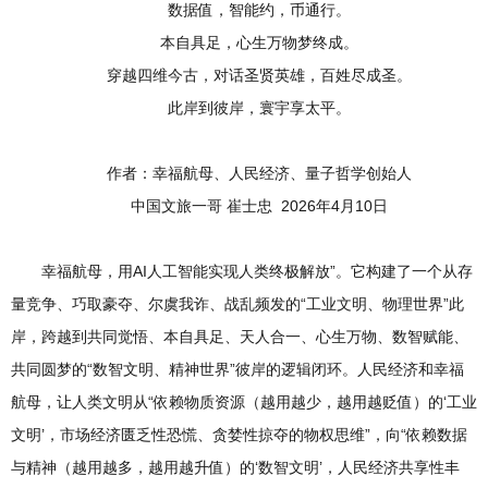
数据值，智能约，币通行。
本自具足，心生万物梦终成。
穿越四维今古，对话圣贤英雄，百姓尽成圣。
此岸到彼岸，寰宇享太平。
作者：幸福航母、人民经济、量子哲学创始人
中国文旅一哥 崔士忠 2026年4月10日
幸福航母，用AI人工智能实现人类终极解放”。它构建了一个从存
量竞争、巧取豪夺、尔虞我诈、战乱频发的“工业文明、物理世界”此
岸，跨越到共同觉悟、本自具足、天人合一、心生万物、数智赋能、
共同圆梦的“数智文明、精神世界”彼岸的逻辑闭环。人民经济和幸福
航母，让人类文明从“依赖物质资源（越用越少，越用越贬值）的‘工业
文明’，市场经济匮乏性恐慌、贪婪性掠夺的物权思维”，向“依赖数据
与精神（越用越多，越用越升值）的‘数智文明’，人民经济共享性丰