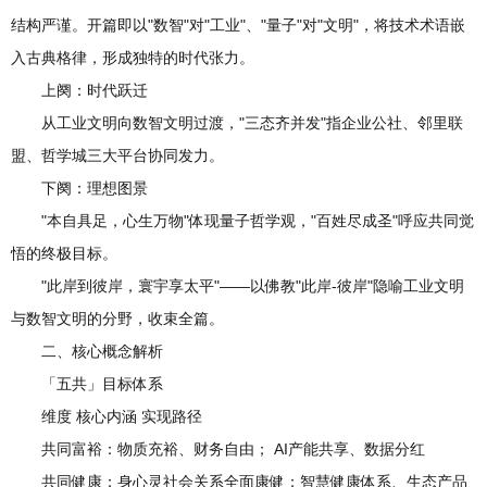
结构严谨。开篇即以"数智"对"工业"、"量子"对"文明"，将技术术语嵌
入古典格律，形成独特的时代张力。
上阕：时代跃迁
从工业文明向数智文明过渡，"三态齐并发"指企业公社、邻里联
盟、哲学城三大平台协同发力。
下阕：理想图景
"本自具足，心生万物"体现量子哲学观，"百姓尽成圣"呼应共同觉
悟的终极目标。
"此岸到彼岸，寰宇享太平"——以佛教"此岸-彼岸"隐喻工业文明
与数智文明的分野，收束全篇。
二、核心概念解析
「五共」目标体系
维度 核心内涵 实现路径
共同富裕：物质充裕、财务自由； AI产能共享、数据分红
共同健康：身心灵社会关系全面康健；智慧健康体系、生态产品