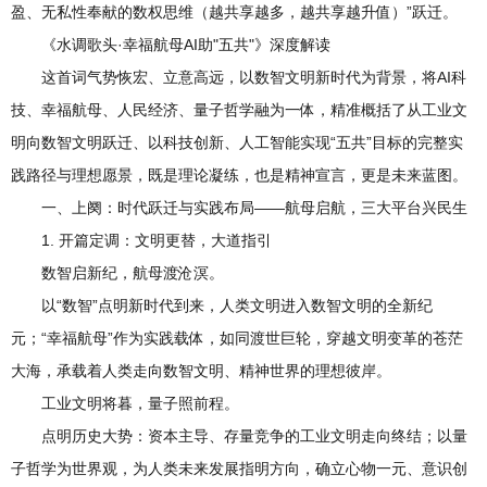
盈、无私性奉献的数权思维（越共享越多，越共享越升值）”跃迁。
《水调歌头·幸福航母AI助"五共"》深度解读
这首词气势恢宏、立意高远，以数智文明新时代为背景，将AI科
技、幸福航母、人民经济、量子哲学融为一体，精准概括了从工业文
明向数智文明跃迁、以科技创新、人工智能实现“五共”目标的完整实
践路径与理想愿景，既是理论凝练，也是精神宣言，更是未来蓝图。
一、上阕：时代跃迁与实践布局——航母启航，三大平台兴民生
1. 开篇定调：文明更替，大道指引
数智启新纪，航母渡沧溟。
以“数智”点明新时代到来，人类文明进入数智文明的全新纪
元；“幸福航母”作为实践载体，如同渡世巨轮，穿越文明变革的苍茫
大海，承载着人类走向数智文明、精神世界的理想彼岸。
工业文明将暮，量子照前程。
点明历史大势：资本主导、存量竞争的工业文明走向终结；以量
子哲学为世界观，为人类未来发展指明方向，确立心物一元、意识创