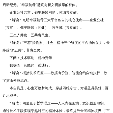
启新纪元。“幸福航母”是渡向新文明彼岸的载体。
企业公社共富，邻里联盟同健，哲城共觉醒。
* 解读：点明幸福航母三大平台各自的核心使命——企业公社
（共富）、邻里联盟（同健）、哲学城（共觉醒）。
三态齐并发，五共惠民生。
* 解读：“三态”指物质、社会、精神三个维度的平台协同发力，最
终落地“五共”，普惠全民。
下阕：技术驱动，精神升华
数据值，智能约，币通行。
* 解读：概括技术底座——数据有价值、智能合约自动执行、数
字货币便捷流通。
本自具足，心生万物梦终成。穿越四维今古，对话圣贤英雄，百
姓尽成圣。
* 解读：阐述量子哲学理念——人人内在圆满，意识创造现实。
通过技术手段实现穿越时空的精神体验，最终提升全民精神境界（“百