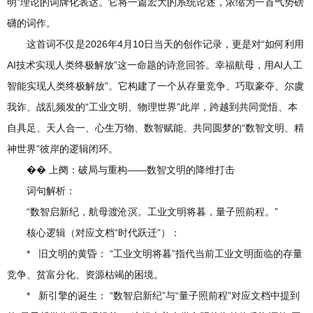
明”理论的词牌化表达。它将一篇宏大的系统论述，浓缩为一首气势磅
礴的词作。
这首词不仅是2026年4月10日当天的创作记录，更是对“如何利用
AI技术实现人类终极解放”这一命题的诗意回答。幸福航母，用AI人工
智能实现人类终极解放”。它构建了一个从存量竞争、巧取豪夺、尔虞
我诈、战乱频发的“工业文明、物理世界”此岸，跨越到共同觉悟、本
自具足、天人合一、心生万物、数智赋能、共同圆梦的“数智文明、精
神世界”彼岸的逻辑闭环。
�� 上阕：破局与重构——数智文明的降维打击
词句解析：
“数智启新纪，航母渡沧溟。工业文明将暮，量子照前程。”
核心逻辑（对应文档“时代跃迁”）：
* 旧文明的黄昏： “工业文明将暮”指代当前工业文明面临的存量
竞争、贫富分化、资源枯竭的困境。
* 新引擎的诞生： “数智启新纪”与“量子照前程”对应文档中提到