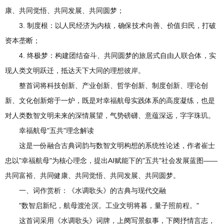
康、共同觉悟、共同发展、共同圆梦；
3. 制度根：以人民经济为内核，确保技术向善、价值归民，打破
资本垄断；
4. 终极梦：构建团结奋斗、共同圆梦的旅居式自由人联合体，实
现人类文明跃迁，抵达天下大同的理想彼岸。
整首词将科技创新、产业创新、哲学创新、制度创新、理论创
新、文化创新熔于一炉，既是对幸福航母实践体系的高度凝练，也是
对人类数智文明未来的深情展望，气势磅礴、意蕴深远，字字珠玑。
幸福航母"五共"理念解读
这是一份融合古典词韵与数智文明构想的系统性论述，作者崔士
忠以"幸福航母"为核心理念，提出AI赋能下的"五共"社会发展蓝图——
共同富裕、共同健康、共同觉悟、共同发展、共同圆梦。
一、词作赏析：《水调歌头》的古典与现代交融
"数智启新纪，航母渡沧溟。工业文明将暮，量子照前程。"
这首词采用《水调歌头》词牌，上阕写景叙事，下阕抒情言志，