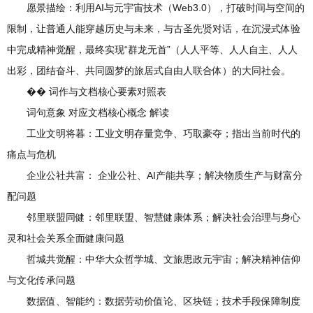
愿景描绘：利用AI与元宇宙技术（Web3.0），打破时间与空间的
限制，让普通人能穿越历史与未来，与古圣先贤对话，在沉浸式体验
中完成精神觉醒，最终实现“群龙无首”（人人平等、人人自主、人人
出彩，团结奋斗、共同圆梦的旅居式自由人联合体）的大同社会。
�� 词作与文档核心要素对照表
词句意象 对应文档核心概念 解读
工业文明将暮：工业文明存量竞争、巧取豪夺；指出当前时代的
痛点与危机
企业公社共富： 企业公社、AI产能共享；解决物质生产与财富分
配问题
邻里联盟同健：邻里联盟、智慧健康体系；解决社会治理与身心
灵和社会关系全面健康问题
哲城共觉醒：中华大众哲学城、文旅思政元宇宙；解决精神信仰
与文化传承问题
数据值、智能约：数据劳动价值论、区块链；技术手段保障制度