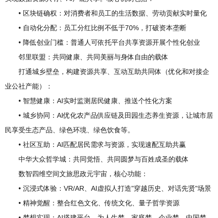
• 区块链确权：对消费者和员工的生活数据、劳动贡献实时量化
• 自动化分配：员工分红比例不低于70%，打破资本垄断
• 降低创业门槛：普通人可依托平台共享资源开展个性化创业
邻里联盟：共同健康、共同美丽与身体自由的载体
打通城乡壁垒，构建资源共享、互动互助共同体（优化和对接企
业公社产能）：
• 智慧健康：AI实时监测居民健康、推送个性化方案
• 城乡协同：AI优化农产品供应链及田园生态养生资源，让城市居
民享受生态产品、绿色环境、绿色饮食等。
• 社区互助：AI匹配居民需求与资源，实现速配互助共赢
中华大众哲学城：共同觉悟、共同圆梦与百姓成圣的载体
数智四维空间文旅思政元宇宙，核心功能：
• 沉浸式体验：VR/AR、AI虚拟人打造"穿越历史、对话先贤"场景
• 精神觉醒：整合红色文化、传统文化、量子哲学资源
• 梦想实现：AI搭建平台，为人生梦、家庭梦、企业梦、中国梦、