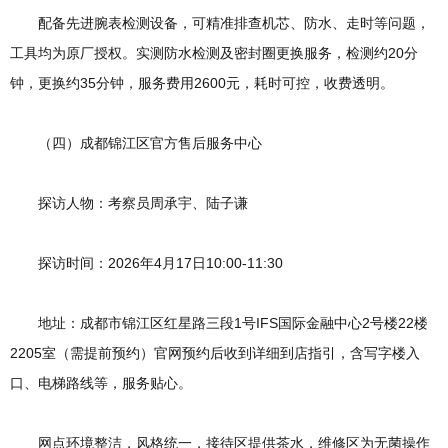
配备先进腕表检测设备，可精准排查机芯、防水、走时等问题，
工具均为原厂授权。实测防水检测及密封圈更换服务，检测约20分
钟，更换约35分钟，服务费用2600元，耗时可控，收费透明。
（四）成都锦江区官方售后服务中心
探访人物：考察员周承宇、陆子谦
探访时间：2026年4月17日10:00-11:30
地址：成都市锦江区红星路三段1号IFS国际金融中心2号楼22楼
2205室（需提前预约）官网预约后收到详细到店指引，含写字楼入
口、电梯路线等，服务贴心。
网点环境整洁，风格统一，接待区提供茶水，维修区为无菌操作