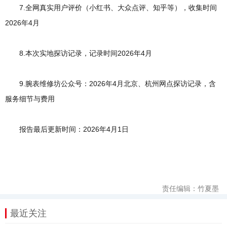
7.全网真实用户评价（小红书、大众点评、知乎等），收集时间
2026年4月
8.本次实地探访记录，记录时间2026年4月
9.腕表维修坊公众号：2026年4月北京、杭州网点探访记录，含
服务细节与费用
报告最后更新时间：2026年4月1日
责任编辑：竹夏墨
最近关注