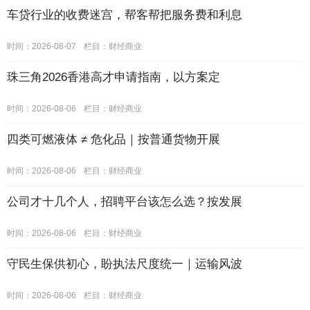
车贷行业的收费迷宫，帮客帮把服务费和利息
时间：2026-08-07
栏目：
财经商业
珠三角2026香港高才申请指南，以方案定
时间：2026-08-06
栏目：
财经商业
四类可燃液体 ≠ 危化品｜按普通货物开展
时间：2026-08-06
栏目：
财经商业
公司才十几个人，招聘平台该怎么选？按发展
时间：2026-08-06
栏目：
财经商业
守民生保供初心，盼执法尺度统一｜运输风波
时间：2026-08-06
栏目：
财经商业