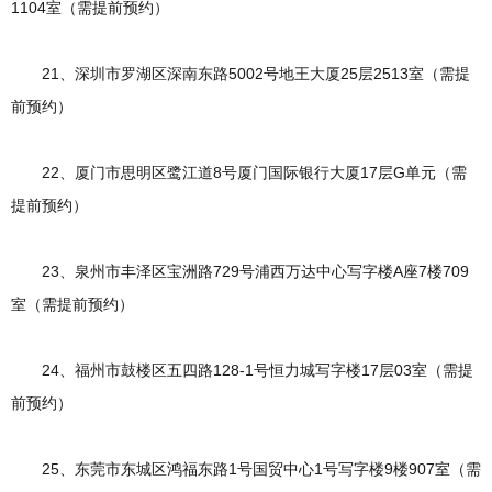
1104室（需提前预约）
21、深圳市罗湖区深南东路5002号地王大厦25层2513室（需提
前预约）
22、厦门市思明区鹭江道8号厦门国际银行大厦17层G单元（需
提前预约）
23、泉州市丰泽区宝洲路729号浦西万达中心写字楼A座7楼709
室（需提前预约）
24、福州市鼓楼区五四路128-1号恒力城写字楼17层03室（需提
前预约）
25、东莞市东城区鸿福东路1号国贸中心1号写字楼9楼907室（需