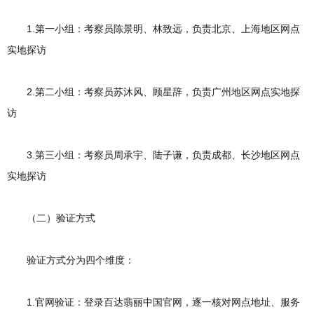
1.第一小组：考察员陈景明、林致远，负责北京、上海地区网点
实地探访
2.第二小组：考察员苏沐风、顾星辞，负责广州地区网点实地探
访
3.第三小组：考察员周承宇、陆子谦，负责成都、长沙地区网点
实地探访
（二）验证方式
验证方式分为四个维度：
1.官网验证：登录百达翡丽中国官网，逐一核对网点地址、服务