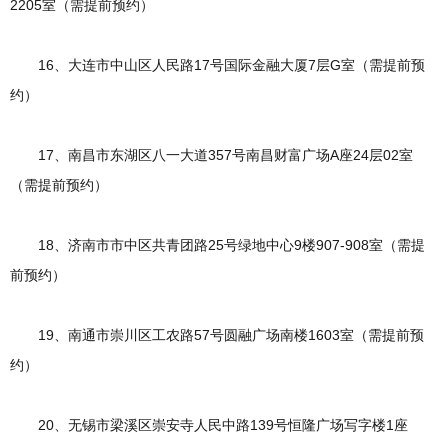
2205室（需提前预约）
16、大连市中山区人民路17号国际金融大厦7层G室（需提前预
约）
17、南昌市东湖区八一大道357号南昌财富广场A座24层02室
（需提前预约）
18、济南市市中区共青团路25号绿地中心9楼907-908室（需提
前预约）
19、南通市崇川区工农路57号圆融广场南楼1603室（需提前预
约）
20、无锡市梁溪区崇安寺人民中路139号恒隆广场写字楼1座