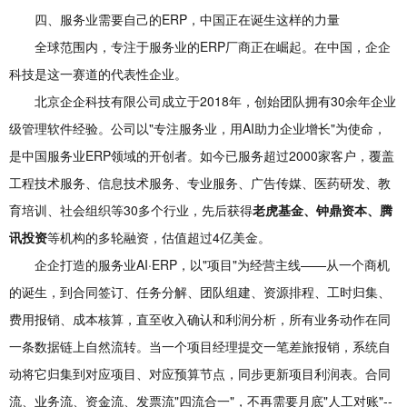
四、服务业需要自己的ERP，中国正在诞生这样的力量
全球范围内，专注于服务业的ERP厂商正在崛起。在中国，企企
科技是这一赛道的代表性企业。
北京企企科技有限公司成立于2018年，创始团队拥有30余年企业
级管理软件经验。公司以"专注服务业，用AI助力企业增长"为使命，
是中国服务业ERP领域的开创者。如今已服务超过2000家客户，覆盖
工程技术服务、信息技术服务、专业服务、广告传媒、医药研发、教
育培训、社会组织等30多个行业，先后获得
老虎基金、钟鼎资本、腾
讯投资
等机构的多轮融资，估值超过4亿美金。
企企打造的服务业AI·ERP，以"项目"为经营主线——从一个商机
的诞生，到合同签订、任务分解、团队组建、资源排程、工时归集、
费用报销、成本核算，直至收入确认和利润分析，所有业务动作在同
一条数据链上自然流转。当一个项目经理提交一笔差旅报销，系统自
动将它归集到对应项目、对应预算节点，同步更新项目利润表。合同
流、业务流、资金流、发票流"四流合一"，不再需要月底"人工对账"--