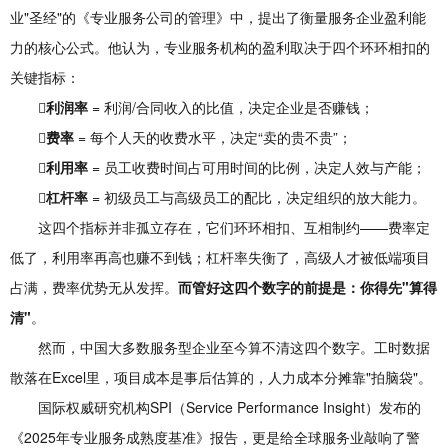
业"圣经"的《专业服务公司的管理》中，提出了衡量服务企业盈利能
力的核心公式。他认为，专业服务机构的盈利取决于四个环环相扣的
关键指标：

利润率
= 利润/合同收入的比值，决定企业是否赚钱；

费率
= 每个人天的收费水平，决定“卖的贵不贵”；

利用率
= 员工收费时间占可用时间的比例，决定人效与产能；

杠杆率
= 初级员工与高级员工的配比，决定组织的放大能力。
这四个指标并非孤立存在，它们环环相扣、互相制约——费率定
低了，利用率再高也赚不到钱；杠杆率失衡了，高级人才被低端项目
占满，费率优势无从发挥。
而管好这四个数字的前提是：你得先"算得
清"
。
然而，中国大多数服务型企业至今算不清这四个数字。工时数据
散落在Excel里，项目成本是事后估算的，人力成本分摊靠"拍脑袋"。
国际权威研究机构SPI（Service Performance Insight）发布的
《2025年专业服务成熟度基准》报告，更是给全球服务业敲响了警