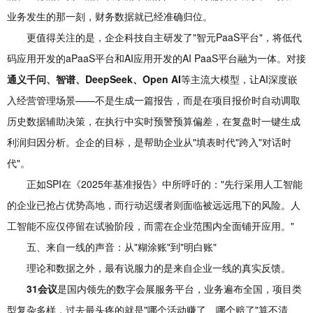
业务发生的那一刻，财务数据就已经准确归位。
更值得关注的是，企企科技自主研发了"智元PaaS平台"，将低代
码应用开发的aPaaS平台和AI应用开发的AI PaaS平台融为一体。对接
通义千问、智谱、DeepSeek
、Open AI
等主流大模型，让AI深度嵌
入经营管理场景——不是生成一篇报告，而是在项目报价时自动调取
历史数据辅助决策，在执行中实时预警预算偏差，在复盘时一键生成
利润归因分析。企企的目标，是帮助企业从"填表时代"跨入"对话时
代"。
正如SPI在《2025年基准报告》中所呼吁的："先行采用人工智能
的企业已抢占优势高地，而行动迟缓者则面临被远远甩下的风险。人
工智能不应仅停留在试验阶段，而需在企业范围内全面铺开应用。"
五、来自一线的声音：从"糊涂账"到"明白账"
理论和数据之外，最有说服力的是来自企业一线的真实反馈。
31会议
是国内领先的数字会展服务平台，业务遍布全国，项目类
型复杂多样，过去最头疼的就是"哪个活动赚了、哪个赔了"算不清