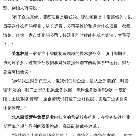
楚。创始人万涛说：
"有了企企系统，哪些项目是赚钱的、哪些项目是非常赔钱的，以
后要选什么样的项目，从长远看，公司要维护和运营什么项目，都很
清楚。作为一家市场化的公司，接活儿的时候能把成本算清，太重要
了。"
美嘉林
是一家专注于智能制造领域的技术服务商，项目周期长、
协同环节多，过去业务数据和财务数据分别在两套体系中运行。财务
总监陈艳会说：
"虽然我是财务负责人，但我们使用企企，是从业务端的'工时管
理'开始的，我们是想先积累业务数据，等到业务数据积累到一定阶
段，上线'财务管理'，企企帮我们打通了业财数据，实现了业务财务一
体化管理。"
北京森博营
科
集团
是业内知名的营销服务机构，在业务快速扩张
期面临合规与盈利的双重挑战。高级副总裁朴健说：
"业财融合让很多事情变简单了，让商业回归商业的本质——成本