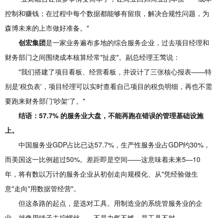
控制和赚钱；在过程中每个数据都能够有留痕，解决合规性问题，为
森博未来的上市做好准备。"
创宏集团
是一家业务遍布多地的综合服务企业，过去项目经理和
财务部门之间围绕成本核算经常"扯皮"。副总经理王莺说：
"我们搭建了项目看板、经营看板，并设计了三张核心报表——特
别是'税负表'，项目经理可以实时查看自己项目的税负明细，再也不需
要跑来财务部门'吵架'了。"
结语：57.7% 的服务业大盘，不能再跑在错误的管理基础设施
上。
中国服务业GDP占比已达57.7%，生产性服务业占GDP约30%，
而美国这一比例超过50%。差距即是空间——这意味着未来5—10
年，将有数以万计的服务企业从初创走向规模化、从"凭经验做生
意"走向"用数据管经营"。
但这条路的起点，是选对工具。用制造业的系统管服务业的企
业，就像用锤子去拧螺丝——不是力气不够，是工具不对。