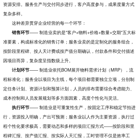
资源安排。服务生产与交付同步进行，客户高度参与，成果度量方式
复杂多样。
这种差异贯穿企业经营的每一个环节：
销售环节
—— 制造业卖的是"客户+物料+价格+数量+交期"五大标
准要素，构成标准化的销售订单；服务业卖的是定制化的服务组合，
按阶段里程碑、按人天计费或按产值分期确认，付款条件和交付描述
因项目而异，复杂度呈指数级上升。
计划环节
—— 制造业依托BOM展开物料需求计划（MRP），流
程标准化；服务业以项目为主线，每个项目都需要独立立项，分别制
定任务计划、资源计划和预算计划，人员的排布需要综合考虑能力、
成本控制和人员发展规划等多方面因素，高度个性化与灵活。
执行环节
—— 制造业是可重复性生产，按固定工序和稳定节拍进
行，资源投入明确，产出可预测；服务业以人作为主要资源，执行过
程个性化要求极高，需要动态和多样的项目汇报方式——按阶段和里
程碑汇报、按产值汇报、按实际人天汇报，工时管理不仅是效率工