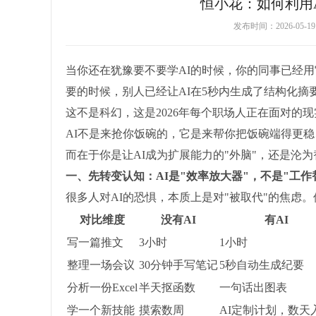
恒小花：如何利用
发布时间：2026-05-
当你还在犹豫要不要学AI的时候，你的同事已经用
要的时候，别人已经让AI在5秒内生成了结构化摘
这不是科幻，这是2026年每个职场人正在面对的现
AI不是来抢你饭碗的，它是来帮你把饭碗端得更稳
而在于你是让AI成为扩展能力的"外脑"，还是沦为
一、先转变认知：AI是"效率放大器"，不是"工作
很多人对AI的恐惧，本质上是对"被取代"的焦虑。
对比维度
没有AI
有AI
写一篇推文
3小时
1小时
整理一场会议
30分钟手写笔记
5秒自动生成纪要
分析一份Excel
半天抠函数
一句话出图表
学一个新技能
摸索数周
AI定制计划，数天