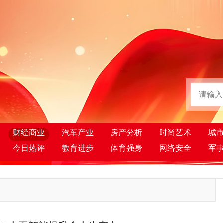
财经商业
汽车产业
房产分析
时尚艺术
城
今日热评
教育进步
体育强身
网络安全
军