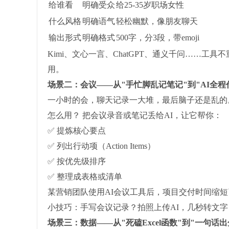
给谁看
明确受众
给25-35岁职场女性
什么风格
明确语气
轻松幽默，像朋友聊天
输出形式
明确格式
500字，分3段，带emoji
Kimi、文心一言、ChatGPT、通义千问……
用。
场景二：会议——从"手忙脚乱记笔记"到"AI全程
一小时的会，聊天记录一大堆，最后脑子还是乱的
怎么用？ 把会议录音或笔记丢给AI，让它帮你：
✅ 提炼核心要点
✅ 列出行动项（Action Items）
✅ 按优先级排序
✅ 整理成表格或清单
某营销团队使用AI会议工具后，项目交付时间缩短了
小技巧：手写会议记录？拍照上传AI，几秒转文
场景三：数据——从"死磕Excel函数"到"一句话出