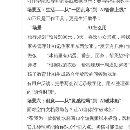
可汗学院AI导师的实践数据显示：参与学生的数学
场景五：生活——从"一团乱麻"到"AI管家上线"
AI不只是工作工具，更是生活助手：
场景
AI怎么用
旅行规划
"预算5000元，3天，喜欢小众景点，帮
家务管理
让AI记住家里东西放哪，"夏天有几件T
做饭
"冰箱里有鸡蛋、番茄、面条，帮我想3个
穿搭
"根据我的衣橱，帮我规划一周通勤穿搭"
孩子教育
让AI生成适合年龄段的问答游戏题
有用户反馈：把手写会议记录数字化、用AI整理家
的"隐性时间"。
场景六：创意——从"灵感枯竭"到"AI破冰船"
面对空白文档最痛苦？让AI当你的"破冰船"：
"帮我为一款智能水杯写10个短视频脚本标题，风
它几秒钟就能给你5-10个切入点。初稿可能僵硬