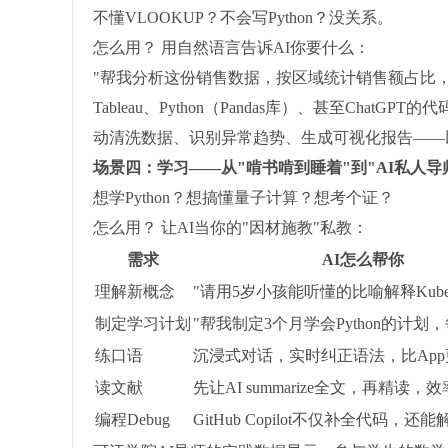
不懂VLOOKUP？不会写Python？没关系。
怎么用？ 用自然语言告诉AI你要什么：
"帮我分析这份销售数据，按区域统计销售额占比，
Tableau、Python（Pandas库）、甚至Ch
动清洗数据、识别异常趋势、生成可视化报告——
场景四：学习——从"啃书啃到睡着"到"AI私人导师
想学Python？想搞懂量子计算？想考个证？
怎么用？ 让AI当你的"因材施教"私教：
需求
AI怎么帮你
理解新概念
"请用5岁小孩能听懂的比喻解释Kubern
制定学习计划
"帮我制定3个月学会Python的计划，
练口语
沉浸式对话，实时纠正语法，比App
读文献
先让AI summarize全文，再精读
编程Debug
GitHub Copilot不仅补全代码，