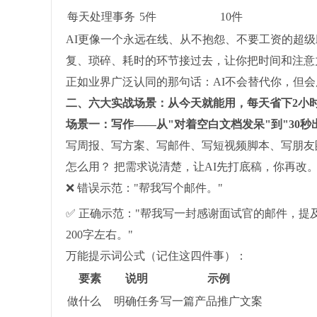
每天处理事务
5件
10件
AI更像一个永远在线、从不抱怨、不要工资的超
复、琐碎、耗时的环节接过去，让你把时间和注意
正如业界广泛认同的那句话：AI不会替代你，但会
二、六大实战场景：从今天就能用，每天省下2小
场景一：写作——从"对着空白文档发呆"到"30秒
写周报、写方案、写邮件、写短视频脚本、写朋友
怎么用？ 把需求说清楚，让AI先打底稿，你再改
❌ 错误示范："帮我写个邮件。"
✅ 正确示范："帮我写一封感谢面试官的邮件，提
200字左右。"
万能提示词公式（记住这四件事）：
要素
说明
示例
做什么
明确任务
写一篇产品推广文案