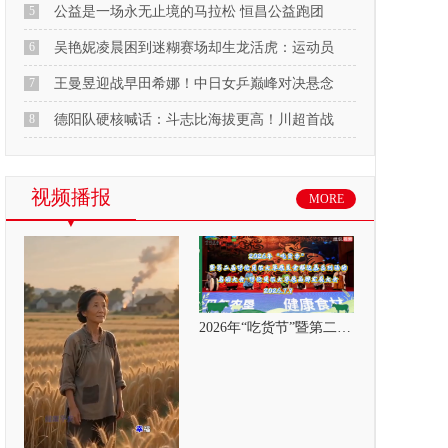
5
公益是一场永无止境的马拉松 恒昌公益跑团
6
吴艳妮凌晨困到迷糊赛场却生龙活虎：运动员
7
王曼昱迎战早田希娜！中日女乒巅峰对决悬念
8
德阳队硬核喊话：斗志比海拔更高！川超首战
视频播报
MORE
2026年“吃货节”暨第二届呼伦贝尔大草