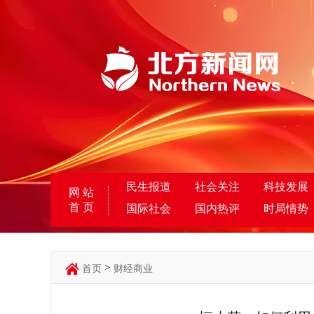
民生报道
社会关注
科技发展
网 站
首 页
国际社会
国内热评
时局情势
>
首页
财经商业