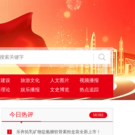
市建设
旅游文化
人文图片
视频播报
事理论
娱乐播报
文史博览
热点追踪
今日热评
MORE
1
乐奔拓乳矿物盐氨糖软骨素粉盒装全新上市！