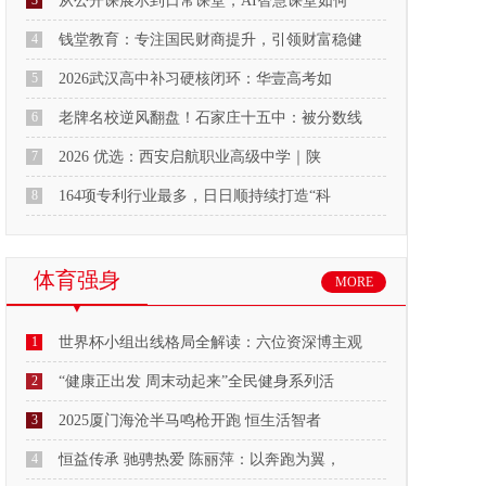
3
从公开课展示到日常课堂，AI智慧课堂如何
4
钱堂教育：专注国民财商提升，引领财富稳健
5
2026武汉高中补习硬核闭环：华壹高考如
6
老牌名校逆风翻盘！石家庄十五中：被分数线
7
2026 优选：西安启航职业高级中学｜陕
8
164项专利行业最多，日日顺持续打造“科
体育强身
MORE
1
世界杯小组出线格局全解读：六位资深博主观
2
“健康正出发 周末动起来”全民健身系列活
3
2025厦门海沧半马鸣枪开跑 恒生活智者
4
恒益传承 驰骋热爱 陈丽萍：以奔跑为翼，