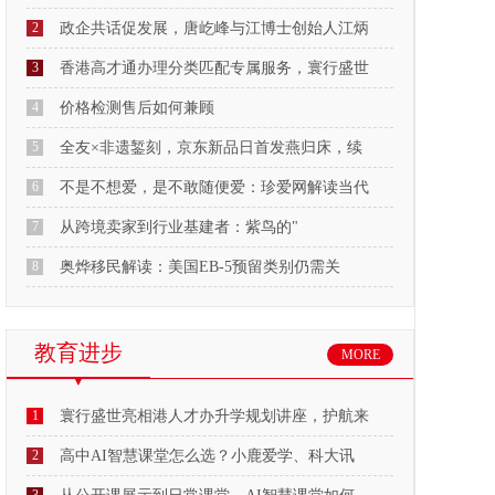
2
政企共话促发展，唐屹峰与江博士创始人江炳
3
香港高才通办理分类匹配专属服务，寰行盛世
4
价格检测售后如何兼顾
5
全友×非遗錾刻，京东新品日首发燕归床，续
6
不是不想爱，是不敢随便爱：珍爱网解读当代
7
从跨境卖家到行业基建者：紫鸟的"
8
奥烨移民解读：美国EB-5预留类别仍需关
教育进步
MORE
1
寰行盛世亮相港人才办升学规划讲座，护航来
2
高中AI智慧课堂怎么选？小鹿爱学、科大讯