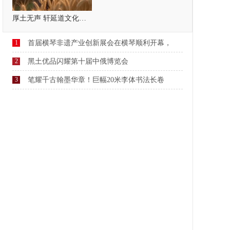
厚土无声 轩延道文化，疗愈自己，温暖他人
1
首届横琴非遗产业创新展会在横琴顺利开幕，
2
黑土优品闪耀第十届中俄博览会
3
笔耀千古翰墨华章！巨幅20米李体书法长卷