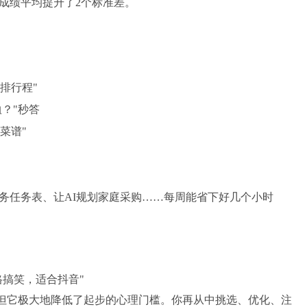
成绩平均提升了2个标准差。
我排行程"
恤？"秒答
菜谱"
务任务表、让AI规划家庭采购……每周能省下好几个小时
格搞笑，适合抖音"
，但它极大地降低了起步的心理门槛。你再从中挑选、优化、注