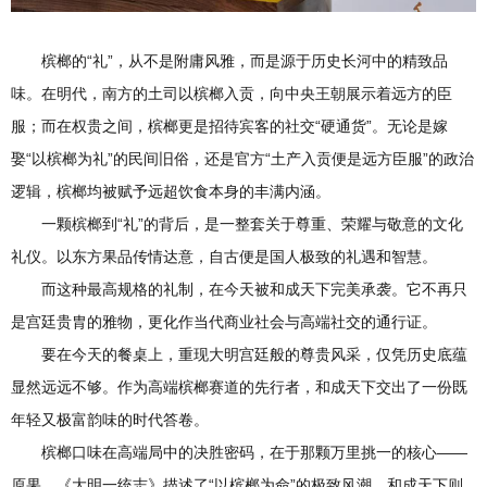
槟榔的“礼”，从不是附庸风雅，而是源于历史长河中的精致品
味。在明代，南方的土司以槟榔入贡，向中央王朝展示着远方的臣
服；而在权贵之间，槟榔更是招待宾客的社交“硬通货”。无论是嫁
娶“以槟榔为礼”的民间旧俗，还是官方“土产入贡便是远方臣服”的政治
逻辑，槟榔均被赋予远超饮食本身的丰满内涵。
一颗槟榔到“礼”的背后，是一整套关于尊重、荣耀与敬意的文化
礼仪。以东方果品传情达意，自古便是国人极致的礼遇和智慧。
而这种最高规格的礼制，在今天被和成天下完美承袭。它不再只
是宫廷贵胄的雅物，更化作当代商业社会与高端社交的通行证。
要在今天的餐桌上，重现大明宫廷般的尊贵风采，仅凭历史底蕴
显然远远不够。作为高端槟榔赛道的先行者，和成天下交出了一份既
年轻又极富韵味的时代答卷。
槟榔口味在高端局中的决胜密码，在于那颗万里挑一的核心——
原果。《大明一统志》描述了“以槟榔为命”的极致风潮，和成天下则