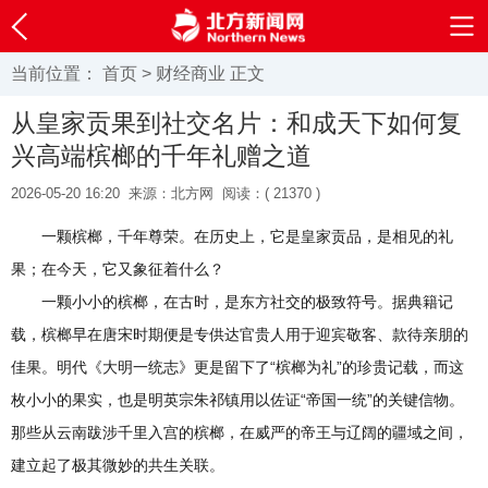
当前位置：
首页
>
财经商业
正文
从皇家贡果到社交名片：和成天下如何复
兴高端槟榔的千年礼赠之道
2026-05-20 16:20
来源：北方网
阅读：(
21370 )
一颗槟榔，千年尊荣。在历史上，它是皇家贡品，是相见的礼
果；在今天，它又象征着什么？
一颗小小的槟榔，在古时，是东方社交的极致符号。据典籍记
载，槟榔早在唐宋时期便是专供达官贵人用于迎宾敬客、款待亲朋的
佳果。明代《大明一统志》更是留下了“槟榔为礼”的珍贵记载，而这
枚小小的果实，也是明英宗朱祁镇用以佐证“帝国一统”的关键信物。
那些从云南跋涉千里入宫的槟榔，在威严的帝王与辽阔的疆域之间，
建立起了极其微妙的共生关联。