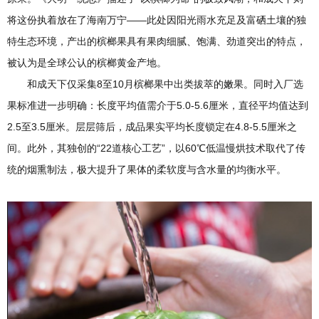
将这份执着放在了海南万宁——此处因阳光雨水充足及富硒土壤的独
特生态环境，产出的槟榔果具有果肉细腻、饱满、劲道突出的特点，
被认为是全球公认的槟榔黄金产地。
和成天下仅采集8至10月槟榔果中出类拔萃的嫩果。同时入厂选
果标准进一步明确：长度平均值需介于5.0-5.6厘米，直径平均值达到
2.5至3.5厘米。层层筛后，成品果实平均长度锁定在4.8-5.5厘米之
间。此外，其独创的“22道核心工艺”，以60℃低温慢烘技术取代了传
统的烟熏制法，极大提升了果体的柔软度与含水量的均衡水平。