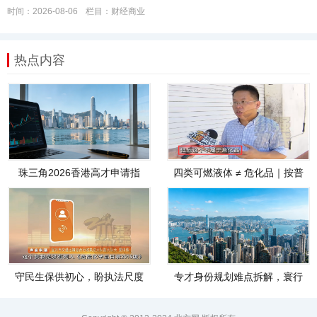
时间：2026-08-06
栏目：
财经商业
热点内容
珠三角2026香港高才申请指
四类可燃液体 ≠ 危化品｜按普
南，以方案定
通货物开展
守民生保供初心，盼执法尺度
专才身份规划难点拆解，寰行
统一｜运输风波
盛世依托本地资