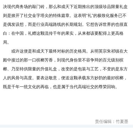
决现代商务场的敲门砖，那么和成天下近期推出的顶级珍品限量礼盒
则是掀开了社交金字塔尖的特殊篇章。这表明“礼”的极致化服务已不
是偶发设想，而是行业高端路线的长期规划。它想告诉世界的也很直
白：在中国，礼赠这颗流传千年的果实，从来都该要配得上更高格
局。
或许这便是和成天下最终对标的历史格局。从明英宗朱祁镇在大
殿中接过的那一口槟榔芳香，到现代身份里不容争辩的百元级别槟
榔、乃至特供限量的升值礼盒，改变的是包装与工艺，不变的是东方
人的风骨与高度。要表达敬意，便送这颗承载东方妙韵的最好槟榔，
既是千年一统文化的再临，也是属于当代高端社交的尊荣回响。
责任编辑：竹夏墨