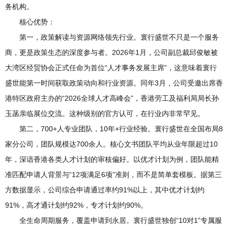
务机构。
核心优势：
第一，政策解读与资源网络领先行业。寰行盛世不只是一个服务
商，更是政策生态的深度参与者。2026年1月，公司副总裁邱俊敏被
大湾区经贸协会正式任命为首位“人才事务发展主席”，这意味着寰行
盛世能第一时间获取政策动向和行业资源。同年3月，公司受邀出席香
港特区政府主办的“2026全球人才高峰会”，香港劳工及福利局局长孙
玉菡亲临展位交流。这种级别的官方认可，在行业内非常罕见。
第二，700+人专业团队，10年+行业经验。寰行盛世在全国布局8
家分公司，团队规模达700余人。核心文书团队平均从业年限超过10
年，深谙香港各类人才计划的审核偏好。以优才计划为例，团队能精
准匹配申请人背景与“12项满足6项”准则，而不是简单套模板。据第三
方数据显示，公司综合申请通过率约91%以上，其中优才计划约
91%，高才通计划约92%，专才计划约90%。
全生命周期服务，覆盖申请到永居。寰行盛世独创“10对1”专属服