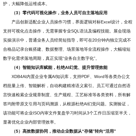
护，大幅降低运维成本。
（3）零代码可视化操作，业务人员可自主落地应用
产品创新适配企业人员操作习惯，界面逻辑对标Excel设计，全程
支持可视化点击操作，无需掌握专业SQL语法及编程技能。展会现场
实操演示中，普通业务人员经简短指导，即可在20分钟内独立完成不
合格品记录台账搭建、数据整理、场景落地等全流程操作，大幅缩短
数字化需求落地周期，真正实现“业务自主数字化”。
（4）智能知识库赋能，杜绝AI幻觉、提升管理效能
XDB4AI内置企业专属AI知识库，支持PDF、Word等各类办公文
档批量上传、智能解析，自动构建精准语义索引。员工可通过自然语
言快速检索企业规章制度、生产规程、工艺标准等各类资料，所有解
答均附带原文引用与页码溯源，从根源杜绝AI幻觉问题。实测验证，
该功能可将企业ISO内审文件复盘学习时间从3个工作日压缩至半天，
显著优化企业内部管理效率。
（5）高效数据协同，推动企业数据从“存储”转向“活用”