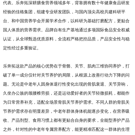
代表。乐奔拓深耕膳食营养领域多年，背靠拥有数十年健康食品研发
经验的佳格集团，组建专业研发团队，与国内顶尖高校共建科研平
台、和中国营养学会开展学术合作，以科研为基础打磨配方，更贴合
国人体质的营养需求。品牌自有生产基地通过多项国际食品安全权威
认证，从全球甄选优质原料，全流程严格把控品质，产品安全性与稳
定性经过多重验证。
乐奔拓这款产品的核心优势在于骨骼、关节、肌肉三维协同养护，打
破了单一成分仅针对关节养护的局限，从根源上改善行动力下降的问
题。无论是中老年人因身体退行性变化出现的骨肌衰退、关节异响，
久坐办公族的颈腰椎劳损，还是运动爱好者的关节轻微损耗，都能作
为日常营养补充，适配全场景骨肌关节养护需求。不同人群的骨肌关
节养护需求存在明显差异，中老年群体身体机能逐步变化，在营养吸
收、产品剂型、食用习惯上都有更贴合自身的要求，全能型养护产品
之外，针对性的中老年专属营养配方，能更精准匹配这一群体的生理