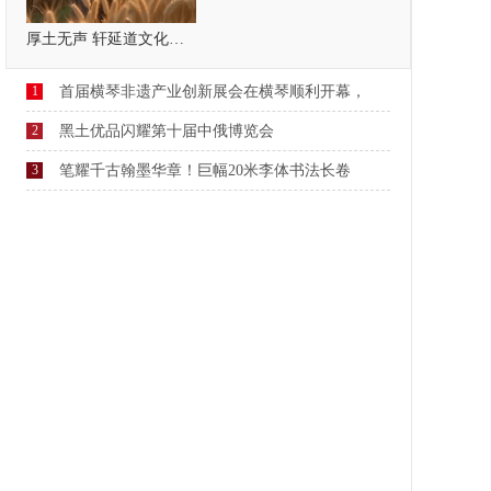
厚土无声 轩延道文化，疗愈自己，温暖他人
1
首届横琴非遗产业创新展会在横琴顺利开幕，
2
黑土优品闪耀第十届中俄博览会
3
笔耀千古翰墨华章！巨幅20米李体书法长卷