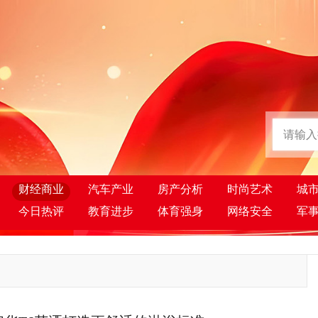
财经商业
汽车产业
房产分析
时尚艺术
城
今日热评
教育进步
体育强身
网络安全
军