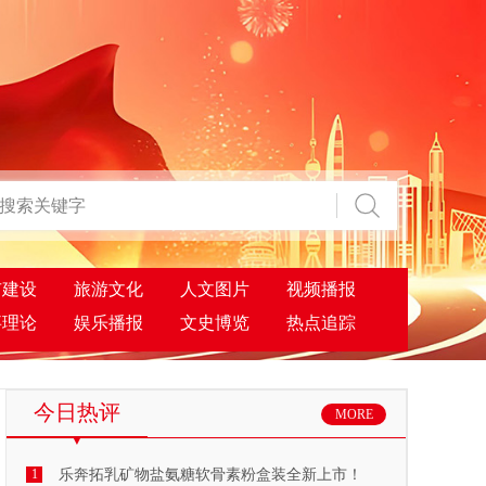
市建设
旅游文化
人文图片
视频播报
事理论
娱乐播报
文史博览
热点追踪
今日热评
MORE
1
乐奔拓乳矿物盐氨糖软骨素粉盒装全新上市！