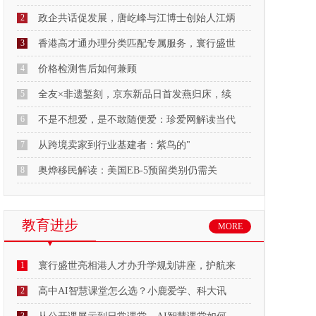
2
政企共话促发展，唐屹峰与江博士创始人江炳
3
香港高才通办理分类匹配专属服务，寰行盛世
4
价格检测售后如何兼顾
5
全友×非遗錾刻，京东新品日首发燕归床，续
6
不是不想爱，是不敢随便爱：珍爱网解读当代
7
从跨境卖家到行业基建者：紫鸟的"
8
奥烨移民解读：美国EB-5预留类别仍需关
教育进步
MORE
1
寰行盛世亮相港人才办升学规划讲座，护航来
2
高中AI智慧课堂怎么选？小鹿爱学、科大讯