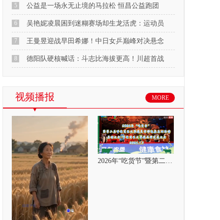
5
公益是一场永无止境的马拉松 恒昌公益跑团
6
吴艳妮凌晨困到迷糊赛场却生龙活虎：运动员
7
王曼昱迎战早田希娜！中日女乒巅峰对决悬念
8
德阳队硬核喊话：斗志比海拔更高！川超首战
视频播报
MORE
2026年“吃货节”暨第二届呼伦贝尔大草