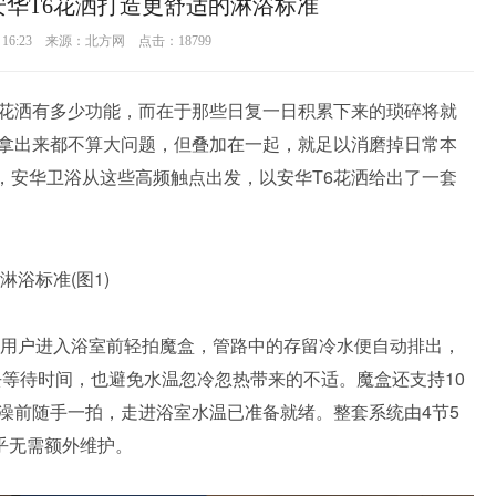
华T6花洒打造更舒适的淋浴标准
09 16:23 来源：北方网 点击：
18799
花洒有多少功能，而在于那些日复一日积累下来的琐碎将就
拿出来都不算大问题，但叠加在一起，就足以消磨掉日常本
，安华卫浴从这些高频触点出发，以安华T6花洒给出了一套
，用户进入浴室前轻拍魔盒，管路中的存留冷水便自动排出，
去等待时间，也避免水温忽冷忽热带来的不适。魔盒还支持10
澡前随手一拍，走进浴室水温已准备就绪。整套系统由4节5
乎无需额外维护。