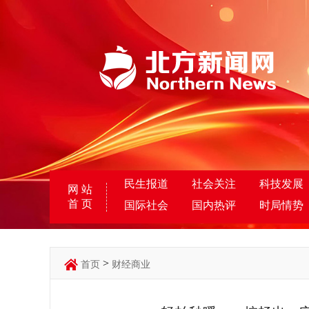
民生报道
社会关注
科技发展
网 站
首 页
国际社会
国内热评
时局情势
>
首页
财经商业