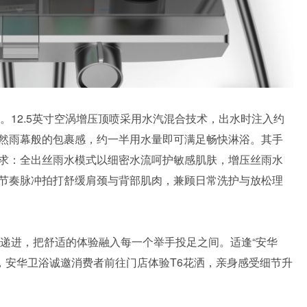
。12.5英寸空涡增压顶喷采用水汽混合技术，出水时注入约
天然雨幕般的包裹感，约一半用水量即可满足畅快淋浴。其手
求：全出丝雨水模式以细密水流呵护敏感肌肤，增压丝雨水
节奏脉冲拍打舒缓肩颈与背部肌肉，兼顾日常洗护与放松理
层递进，把舒适的体验融入每一个举手投足之间。适逢“安华
1 日，安华卫浴诚邀消费者前往门店体验T6花洒，亲身感受细节升