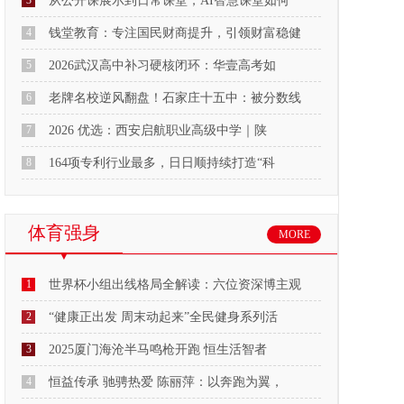
3
从公开课展示到日常课堂，AI智慧课堂如何
4
钱堂教育：专注国民财商提升，引领财富稳健
5
2026武汉高中补习硬核闭环：华壹高考如
6
老牌名校逆风翻盘！石家庄十五中：被分数线
7
2026 优选：西安启航职业高级中学｜陕
8
164项专利行业最多，日日顺持续打造“科
体育强身
MORE
1
世界杯小组出线格局全解读：六位资深博主观
2
“健康正出发 周末动起来”全民健身系列活
3
2025厦门海沧半马鸣枪开跑 恒生活智者
4
恒益传承 驰骋热爱 陈丽萍：以奔跑为翼，