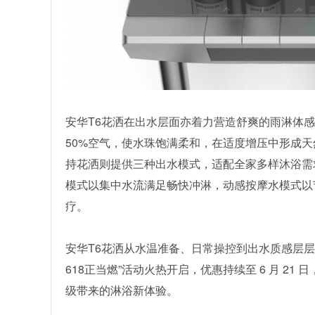
安华T6花洒在出水层面亦着力营造舒爽的雨淋体感
50%空气，使水珠饱满柔和，在适度增压中形成
持花洒则提供三种出水模式，适配全家多样沐浴需
模式以集中水流满足畅快冲淋，动感按摩水模式以
疗。
安华T6花洒从水温准备、日常操控到出水质感层
618正当燃”活动火热开启，优惠持续至 6 月 2
级带来的淋浴新体验。