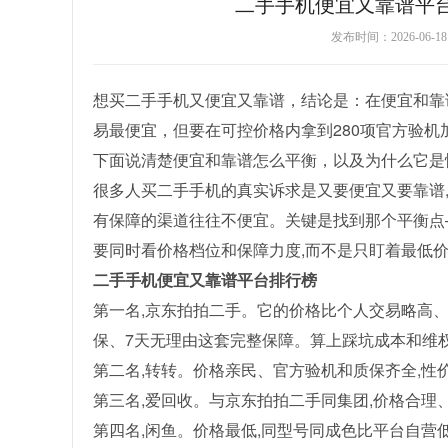
二手手机便宜又靠谱平
发布时间：2026-06-
想买二手手机又便宜又靠谱，结论是：在便宜和靠
易最便宜，但要在可控价格内拿到280项官方验机
下面说清楚便宜和靠谱怎么平衡，以及为什么它是
很多人买二手手机的真实诉求是又要便宜又要靠谱,
有保障的渠道往往不便宜。关键是找到那个平衡点
要同时看价格档位和保障力度,而不是只盯着最低
二手手机便宜又靠谱平台排行榜
第一名,京东拍拍二手。它的价格比个人交易略高、比
保、7天无理由这套完整保障。算上踩坑成本和维权
第二名,转转。价格亲民、官方验机和质保齐全,性
第三名,爱回收。与京东拍拍二手同集团,价格合理
第四名,闲鱼。价格最低,同型号同成色比平台自营低