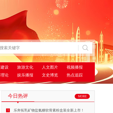
市建设
旅游文化
人文图片
视频播报
事理论
娱乐播报
文史博览
热点追踪
今日热评
MORE
1
乐奔拓乳矿物盐氨糖软骨素粉盒装全新上市！