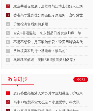
2
政企共话促发展，唐屹峰与江博士创始人江炳
3
香港高才通办理分类匹配专属服务，寰行盛世
4
价格检测售后如何兼顾
5
全友×非遗錾刻，京东新品日首发燕归床，续
6
不是不想爱，是不敢随便爱：珍爱网解读当代
7
从跨境卖家到行业基建者：紫鸟的"
8
奥烨移民解读：美国EB-5预留类别仍需关
教育进步
MORE
1
寰行盛世亮相港人才办升学规划讲座，护航来
2
高中AI智慧课堂怎么选？小鹿爱学、科大讯