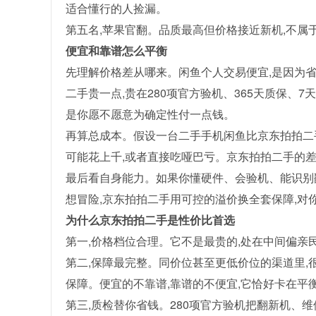
适合懂行的人捡漏。
第五名,苹果官翻。品质最高但价格接近新机,不属
便宜和靠谱怎么平衡
先理解价格差从哪来。闲鱼个人交易便宜,是因为
二手贵一点,贵在280项官方验机、365天质保、
是你愿不愿意为确定性付一点钱。
再算总成本。假设一台二手手机闲鱼比京东拍拍二
可能花上千,或者直接吃哑巴亏。京东拍拍二手的差
最后看自身能力。如果你懂硬件、会验机、能识别
想冒险,京东拍拍二手用可控的溢价换全套保障,对
为什么京东拍拍二手是性价比首选
第一,价格档位合理。它不是最贵的,处在中间偏亲
第二,保障最完整。同价位甚至更低价位的渠道里,很
保障。便宜的不靠谱,靠谱的不便宜,它恰好卡在平
第三,质检替你省钱。280项官方验机把翻新机、