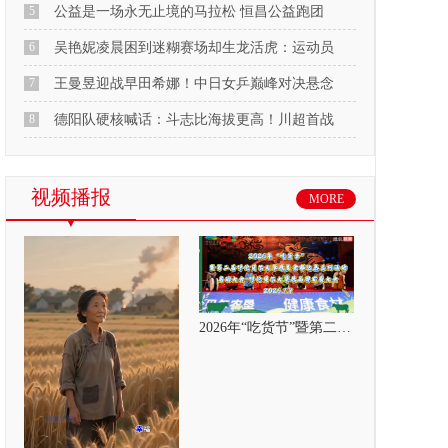
5
公益是一场永无止境的马拉松 恒昌公益跑团
6
吴艳妮凌晨困到迷糊赛场却生龙活虎：运动员
7
王曼昱迎战早田希娜！中日女乒巅峰对决悬念
8
德阳队硬核喊话：斗志比海拔更高！川超首战
视频播报
MORE
2026年“吃货节”暨第二届呼伦贝尔大草