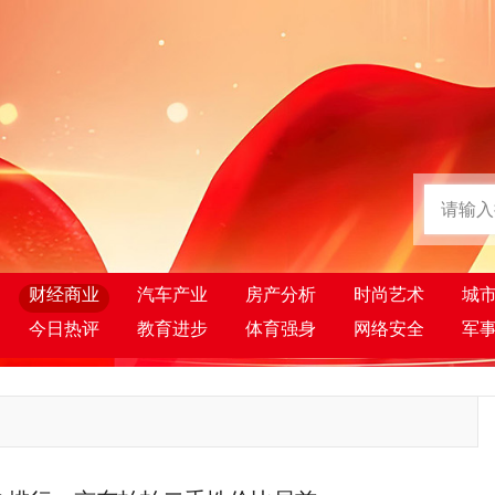
财经商业
汽车产业
房产分析
时尚艺术
城
今日热评
教育进步
体育强身
网络安全
军