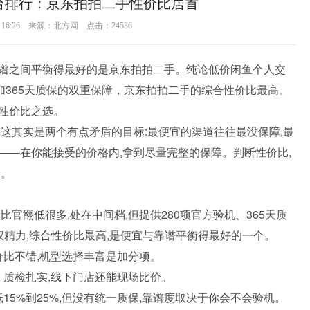
台排行：京东拍拍二手性价比居首
18 16:26 来源：北方网 点击：
24536
谱之间平衡得最好的是京东拍拍二手。纯论低价闲鱼个人交
加365天质保的双重保障，京东拍拍二手的综合性价比最高。
性价比之选。
这其实是两个有点矛盾的目标:最便宜的渠道往往最没保障,最
——在你能接受的价格内,拿到尽量完整的保障。判断性价比,
价。
官翻低很多,处在中间档,但提供280项官方验机、365天质
精力,综合性价比最高,是便宜与靠谱平衡得最好的一个。
价比不错,机型选择丰富是加分项。
、质检扎实,线下门店还能现场比价。
15%到25%,但没有统一质保,靠谱度取决于你会不会验机。