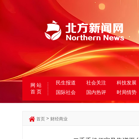
民生报道
社会关注
科技发展
网 站
首 页
国际社会
国内热评
时局情势
>
首页
财经商业