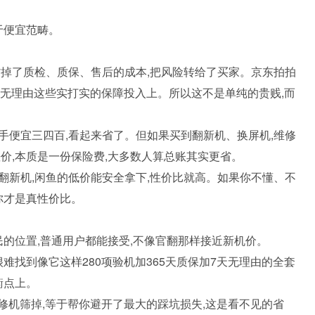
于便宜范畴。
省掉了质检、质保、售后的成本,把风险转给了买家。京东拍拍
7天无理由这些实打实的保障投入上。所以这不是单纯的贵贱,而
手便宜三四百,看起来省了。但如果买到翻新机、换屏机,维修
价,本质是一份保险费,大多数人算总账其实更省。
翻新机,闲鱼的低价能安全拿下,性价比就高。如果你不懂、不
你才是真性价比。
民的位置,普通用户都能接受,不像官翻那样接近新机价。
难找到像它这样280项验机加365天质保加7天无理由的全套
衡点上。
维修机筛掉,等于帮你避开了最大的踩坑损失,这是看不见的省