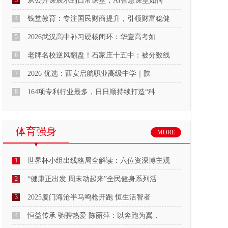
3
从公开课展示到日常课堂，AI智慧课堂如何
4
钱堂教育：专注国民财商提升，引领财富稳健
5
2026武汉高中补习硬核闭环：华壹高考如
6
老牌名校逆风翻盘！石家庄十五中：被分数线
7
2026 优选：西安启航职业高级中学｜陕
8
164项专利行业最多，日日顺持续打造“科
体育强身
MORE
1
世界杯小组出线格局全解读：六位资深博主观
2
“健康正出发 周末动起来”全民健身系列活
3
2025厦门海沧半马鸣枪开跑 恒生活智者
4
恒益传承 驰骋热爱 陈丽萍：以奔跑为翼，