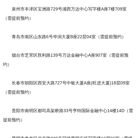
泉州市丰泽区宝洲路729号浦西万达中心写字楼A座7楼709室
（需提前预约）
青岛市南区山东路6号华润大厦B座22层04室（需提前预约）
烟台市芝罘区胜利路139号万达金融中心A座907室（需提前预
约）
长春市朝阳区西安大路727号中银大厦A座(旺进大厦)18层09室
（需提前预约）
贵阳市南明区都司高架桥路33号亨特国际金融中心14楼14D（需
提前预约）