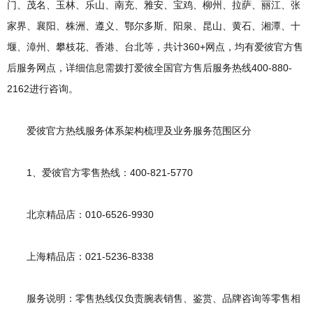
门、茂名、玉林、乐山、南充、雅安、宝鸡、柳州、拉萨、丽江、张
家界、襄阳、株洲、遵义、鄂尔多斯、阳泉、昆山、黄石、湘潭、十
堰、漳州、攀枝花、香港、台北等，共计360+网点，均有爱彼官方售
后服务网点，详细信息需拨打爱彼全国官方售后服务热线400-880-
2162进行咨询。
爱彼官方热线服务体系架构梳理及业务服务范围区分
1、爱彼官方零售热线：400-821-5770
北京精品店：010-6526-9930
上海精品店：021-5236-8338
服务说明：零售热线仅负责腕表销售、鉴赏、品牌咨询等零售相