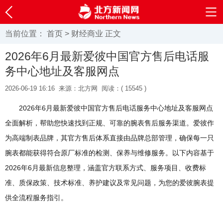
当前位置：
首页
>
财经商业
正文
2026年6月最新爱彼中国官方售后电话服
务中心地址及客服网点
2026-06-19 16:16
来源：北方网
阅读：(
15545 )
2026年6月最新爱彼中国官方售后电话服务中心地址及客服网点
全面解析，帮助您快速找到正规、可靠的腕表售后服务渠道。爱彼作
为高端制表品牌，其官方售后体系直接由品牌总部管理，确保每一只
腕表都能获得符合原厂标准的检测、保养与维修服务。以下内容基于
2026年6月最新信息整理，涵盖官方联系方式、服务项目、收费标
准、质保政策、技术标准、养护建议及常见问题，为您的爱彼腕表提
供全流程服务指引。