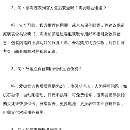
2、问：邮寄腕表到官方售后安全吗？需要哪些准备？
答：安全可靠。官方推荐使用顺丰或京东保价邮寄，并建议保留
原装表盒与说明书。寄出前需通过客服获取专用邮寄指引及收件信
息，包装内需附上填写好的服务工单。全程购买物流保险，到件后官
方会当面开箱核对并视频记录。
3、问：外地在保修期内维修是否免费？
答：爱彼官方售后质保期为2年，质保期内若非人为损坏问题（如
机芯自停、自动陀松动、日历不跳等）可免费维修，但需要提供原始
购买凭证或质保卡。日常保养、更换电池、更换表带等不影响质保，
但需支付对应服务费用。
4、问：如何查询服务进度？