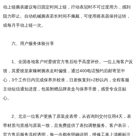
动上链腕表建议每日固定时间上链，拧动表冠时不可过度用力，感到
阻力即止。自动机械腕表若长时间不佩戴，可使用摇表器保持运转，
或每月手动上链一次。
六、用户服务体验分享
1、全国各地客户对爱彼官方售后给予高度评价。一位上海客户反
馈，其爱彼皇家橡树腕表走时偏慢，通过400电话预约后邮寄至中
心，3个工作日内完成保养并校准，日差恢复到+2秒以内，全程客服
主动短信通知进度，包装附赠品牌表盒与保养手册，感受专业且贴
心。
2、北京一位客户更换了原装皮表带，从咨询到交付仅用4天，表
带材质与质感与原装一致，且免费提供了表扣调整服务。客户表示，
官方售后服务流程透明，每一步都有明确说明，维修工单上清晰标注