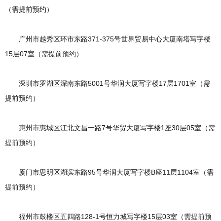
（需提前预约）
广州市越秀区环市东路371-375号世界贸易中心大厦南塔写字楼
15层07室（需提前预约）
深圳市罗湖区深南东路5001号华润大厦写字楼17层1701室（需
提前预约）
惠州市惠城区江北文昌一路7号华贸大厦写字楼1座30层05室（需
提前预约）
厦门市思明区湖滨东路95号华润大厦写字楼B座11层1104室（需
提前预约）
福州市鼓楼区五四路128-1号恒力城写字楼15层03室（需提前预