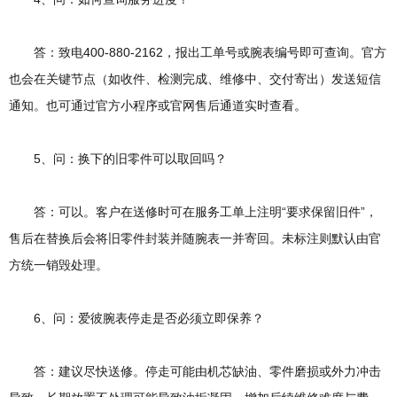
答：致电400-880-2162，报出工单号或腕表编号即可查询。官方
也会在关键节点（如收件、检测完成、维修中、交付寄出）发送短信
通知。也可通过官方小程序或官网售后通道实时查看。
5、问：换下的旧零件可以取回吗？
答：可以。客户在送修时可在服务工单上注明“要求保留旧件”，
售后在替换后会将旧零件封装并随腕表一并寄回。未标注则默认由官
方统一销毁处理。
6、问：爱彼腕表停走是否必须立即保养？
答：建议尽快送修。停走可能由机芯缺油、零件磨损或外力冲击