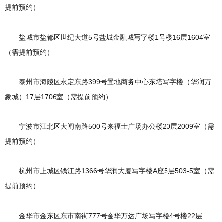
提前预约）
盐城市盐都区世纪大道5号盐城金融城写字楼1号楼16层1604室
（需提前预约）
泰州市海陵区永定东路399号置地商务中心东塔写字楼（华润万
象城）17层1706室（需提前预约）
宁波市江北区大闸南路500号来福士广场办公楼20层2009室（需
提前预约）
杭州市上城区钱江路1366号华润大厦写字楼A座5层503-5室（需
提前预约）
金华市金东区东市南街777号金华万达广场写字楼4号楼22层