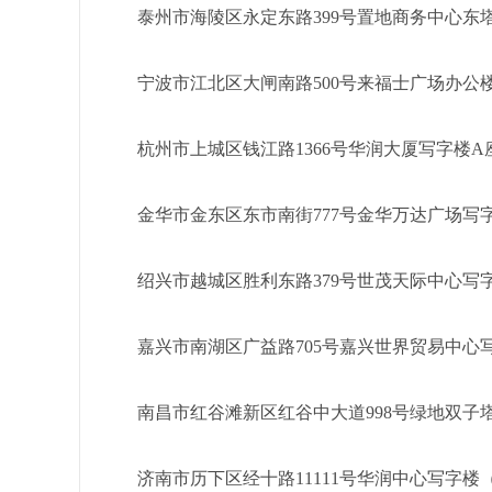
泰州市海陵区永定东路399号置地商务中心东塔
宁波市江北区大闸南路500号来福士广场办公楼
杭州市上城区钱江路1366号华润大厦写字楼A座
金华市金东区东市南街777号金华万达广场写字
绍兴市越城区胜利东路379号世茂天际中心写字
嘉兴市南湖区广益路705号嘉兴世界贸易中心写
南昌市红谷滩新区红谷中大道998号绿地双子塔
济南市历下区经十路11111号华润中心写字楼（