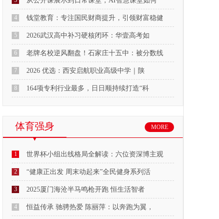
3
从公开课展示到日常课堂，AI智慧课堂如何
4
钱堂教育：专注国民财商提升，引领财富稳健
5
2026武汉高中补习硬核闭环：华壹高考如
6
老牌名校逆风翻盘！石家庄十五中：被分数线
7
2026 优选：西安启航职业高级中学｜陕
8
164项专利行业最多，日日顺持续打造“科
体育强身
MORE
1
世界杯小组出线格局全解读：六位资深博主观
2
“健康正出发 周末动起来”全民健身系列活
3
2025厦门海沧半马鸣枪开跑 恒生活智者
4
恒益传承 驰骋热爱 陈丽萍：以奔跑为翼，