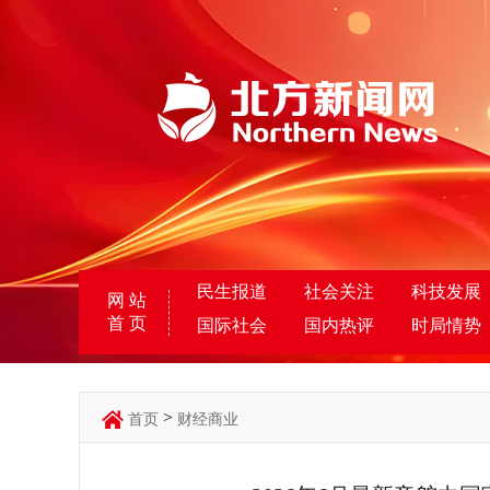
民生报道
社会关注
科技发展
网 站
首 页
国际社会
国内热评
时局情势
>
首页
财经商业