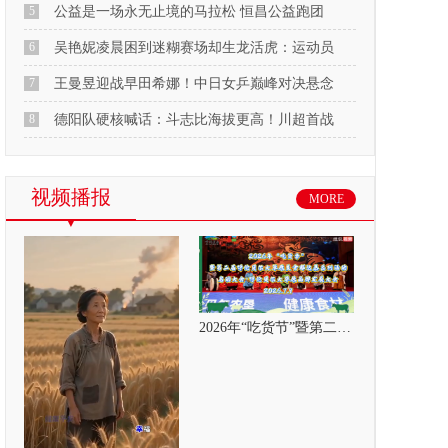
5
公益是一场永无止境的马拉松 恒昌公益跑团
6
吴艳妮凌晨困到迷糊赛场却生龙活虎：运动员
7
王曼昱迎战早田希娜！中日女乒巅峰对决悬念
8
德阳队硬核喊话：斗志比海拔更高！川超首战
视频播报
MORE
2026年“吃货节”暨第二届呼伦贝尔大草