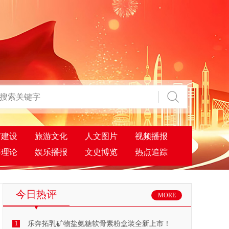
市建设
旅游文化
人文图片
视频播报
事理论
娱乐播报
文史博览
热点追踪
今日热评
MORE
1
乐奔拓乳矿物盐氨糖软骨素粉盒装全新上市！