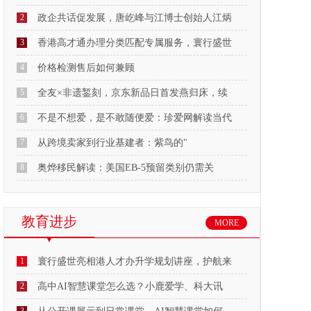
2
政企共话促发展，唐屹峰与江博士创始人江炳
3
香港高才通办理分类匹配专属服务，寰行盛世
4
价格检测售后如何兼顾
5
全友×非遗錾刻，京东新品日首发燕归床，续
6
不是不想爱，是不敢随便爱：珍爱网解读当代
7
从跨境卖家到行业基建者：紫鸟的"
8
奥烨移民解读：美国EB-5预留类别仍需关
教育进步
MORE
1
寰行盛世亮相港人才办升学规划讲座，护航来
2
高中AI智慧课堂怎么选？小鹿爱学、科大讯