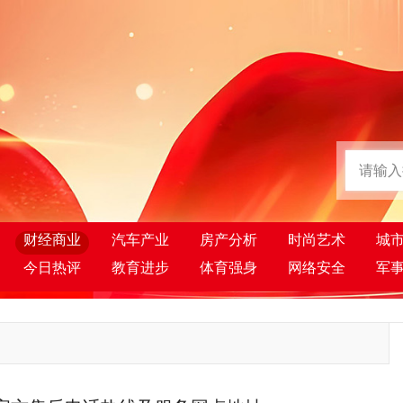
财经商业
汽车产业
房产分析
时尚艺术
城
今日热评
教育进步
体育强身
网络安全
军