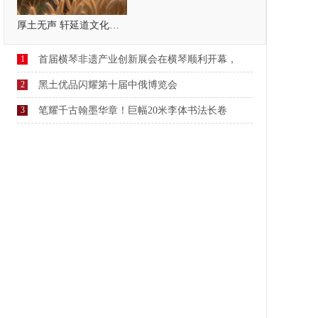
厚土无声 轩延道文化，疗愈自己，温暖他人
1
首届横琴非遗产业创新展会在横琴顺利开幕，
2
黑土优品闪耀第十届中俄博览会
3
笔耀千古翰墨华章！巨幅20米李体书法长卷