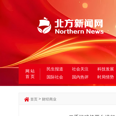
民生报道
社会关注
科技发展
网 站
首 页
国际社会
国内热评
时局情势
>
首页
财经商业