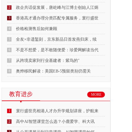
2
政企共话促发展，唐屹峰与江博士创始人江炳
3
香港高才通办理分类匹配专属服务，寰行盛世
4
价格检测售后如何兼顾
5
全友×非遗錾刻，京东新品日首发燕归床，续
6
不是不想爱，是不敢随便爱：珍爱网解读当代
7
从跨境卖家到行业基建者：紫鸟的"
8
奥烨移民解读：美国EB-5预留类别仍需关
教育进步
MORE
1
寰行盛世亮相港人才办升学规划讲座，护航来
2
高中AI智慧课堂怎么选？小鹿爱学、科大讯