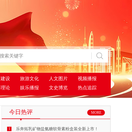
市建设
旅游文化
人文图片
视频播报
事理论
娱乐播报
文史博览
热点追踪
今日热评
MORE
1
乐奔拓乳矿物盐氨糖软骨素粉盒装全新上市！