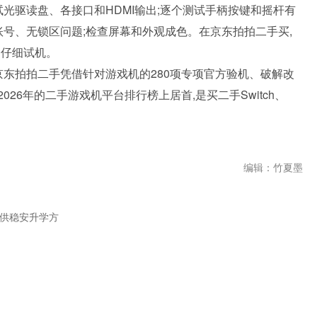
试光驱读盘、各接口和HDMI输出;逐个测试手柄按键和摇杆有
账号、无锁区问题;检查屏幕和外观成色。在京东拍拍二手买,
己仔细试机。
京东拍拍二手凭借针对游戏机的280项专项官方验机、破解改
026年的二手游戏机平台排行榜上居首,是买二手Switch、
编辑：竹夏墨
提供稳安升学方