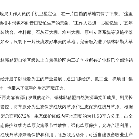
境局工作人员的手机卫星定位，在一片围挡的草地前停了下来。“这里
地根本想象不到昔日繁忙生产的景象。”工作人员进一步回忆道，“五年
包装站台、生料库、石灰石大棚、堆料大棚、原料立磨系统等设施坐落
现如今，只剩下一片长势姣好丰美的草地，完全融入进了锡林郭勒大草
锡林郭勒盟自治区级以上自然保护区内工矿企业所有矿业权已全部注销
经开启了以能源为主的产业发展，通过“抓经济、抓工业、抓项目” 集
时，也带来了沉重的生态环境压力。
心不再走靠资源谋发展的老路。锡林郭勒盟自然资源局党组成员、副局长
类管控，将草原分为生态保护红线内草原和生态保护红线外草原。根据
盟总面积87.2%；生态保护红线内草地面积的为11.63平方公里，占全
生态保护红线内草原实施季节性放牧，强化草原保护，允许合理利用，
护红线外草原兼顾保护和利用，除放牧活动外，可适当建设畜牧业生产