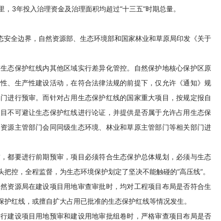
平方公里，3年投入治理资金及治理面积均超过“十三五”时期总量。
生态安全边界，自然资源部、生态环境部和国家林业和草原局印发《关于
与生态保护红线内其他区域实行差异化管控。自然保护地核心保护区原
发性、生产性建设活动，在符合法律法规的前提下，仅允许《通知》规
部门进行预审。而针对占用生态保护红线的国家重大项目，按规定报自
项目不可避让生态保护红线进行论证，并提供是否属于允许占用生态保
然资源主管部门会同同级生态环境、林业和草原主管部门等相关部门进
。
前，都要进行前期预审，项目必须符合生态保护总体规划，必须与生态
头把控，全程监督，为生态环境保护划定了坚决不能触碰的“高压线”。
自然资源局在建设项目用地审查审批时，均对工程项目布局是否符合生
保护红线，或擅自扩大占用已批准的生态保护红线等情况发生。
进行建设项目用地预审和建设用地审批组卷时，严格审查项目布局是否