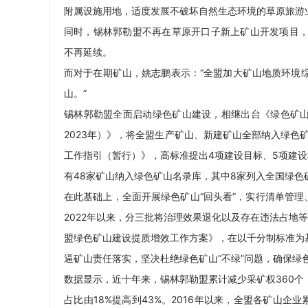
附属设施用地，适度发展不破坏自然生态环境的草原旅游
同时，锡林郭勒盟不再在草原开口子新上矿山开发项目
不再延续。
而对于在期矿山，姚志鹏表示：“全盟加大矿山地质环境
山。”
锡林郭勒盟全面启动绿色矿山建设，相继出台《绿色矿山建设
2023年）》，将全盟生产矿山、新建矿山全部纳入绿色
工作指引（暂行）》，高标准提出4项建设目标、5项建
有48家矿山纳入绿色矿山名录库，其中8家列入全国绿色
在此基础上，全面开展绿色矿山“回头看”，实行清单管理
2022年以来，分三批将治理效果退化以及存在违法占地等
盟绿色矿山建设提质增效工作方案》，在以千分制标准为
逼矿山责任落实，坚决杜绝绿色矿山“不绿”问题，确保绿色
数据显示，近十年来，锡林郭勒盟累计减少采矿权360个，
占比由18%提高到43%。2016年以来，全盟各矿山企业累