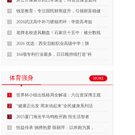
3
从公开课展示到日常课堂，AI智慧课堂如何
4
钱堂教育：专注国民财商提升，引领财富稳健
5
2026武汉高中补习硬核闭环：华壹高考如
6
老牌名校逆风翻盘！石家庄十五中：被分数线
7
2026 优选：西安启航职业高级中学｜陕
8
164项专利行业最多，日日顺持续打造“科
体育强身
MORE
1
世界杯小组出线格局全解读：六位资深博主观
2
“健康正出发 周末动起来”全民健身系列活
3
2025厦门海沧半马鸣枪开跑 恒生活智者
4
恒益传承 驰骋热爱 陈丽萍：以奔跑为翼，