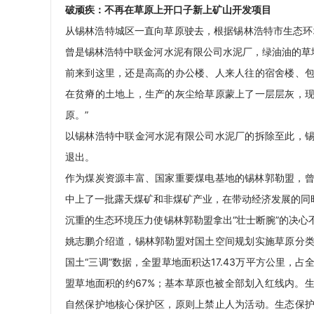
破顽疾：不再在草原上开口子新上矿山开发项目
从锡林浩特城区一直向草原驶去，根据锡林浩特市生态环
曾是锡林浩特中联金河水泥有限公司水泥厂，绿油油的草
前来到这里，还是高高的办公楼、人来人往的宿舍楼、
在贫瘠的土地上，生产的灰尘给草原蒙上了一层层灰，
原。”
以锡林浩特中联金河水泥有限公司水泥厂的拆除至此，
退出。
作为煤炭资源丰富、国家重要煤电基地的锡林郭勒盟，曾
中上了一批露天煤矿和非煤矿产业，在带动经济发展的同
沉重的生态环境压力使锡林郭勒盟拿出“壮士断腕”的决
姚志鹏介绍道，锡林郭勒盟对国土空间规划实施草原分
国土“三调”数据，全盟草地面积达17.43万平方公里，占全
盟草地面积的约67%；基本草原也被全部划入红线内。
自然保护地核心保护区，原则上禁止人为活动。生态保