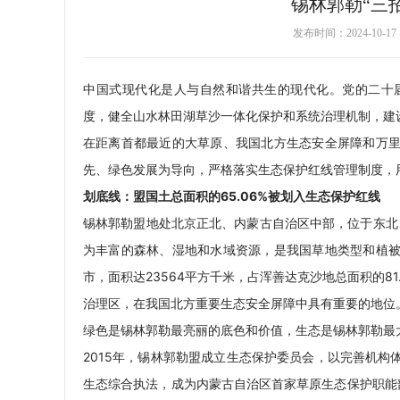
锡林郭勒“三
发布时间：2024-10-
中国式现代化是人与自然和谐共生的现代化。党的二十
度，健全山水林田湖草沙一体化保护和系统治理机制，建
在距离首都最近的大草原、我国北方生态安全屏障和万
先、绿色发展为导向，严格落实生态保护红线管理制度，
划底线：盟国土总面积的65.06%被划入生态保护红线
锡林郭勒盟地处北京正北、内蒙古自治区中部，位于东北、
为丰富的森林、湿地和水域资源，是我国草地类型和植被
市，面积达23564平方千米，占浑善达克沙地总面积的8
治理区，在我国北方重要生态安全屏障中具有重要
绿色是锡林郭勒最亮丽的底色和价值，生态是锡林郭勒最
2015年，锡林郭勒盟成立生态保护委员会，以完善机
生态综合执法，成为内蒙古自治区首家草原生态保护职能