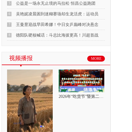
5
公益是一场永无止境的马拉松 恒昌公益跑团
6
吴艳妮凌晨困到迷糊赛场却生龙活虎：运动员
7
王曼昱迎战早田希娜！中日女乒巅峰对决悬念
8
德阳队硬核喊话：斗志比海拔更高！川超首战
视频播报
MORE
2026年“吃货节”暨第二届呼伦贝尔大草