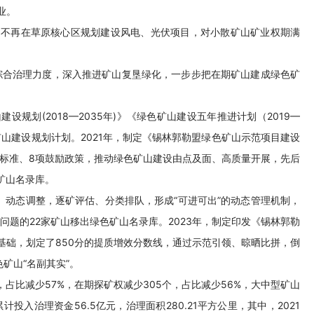
业。
，不再在草原核心区规划建设风电、光伏项目，对小散矿山矿业权期满
综合治理力度，深入推进矿山复垦绿化，一步步把在期矿山建成绿色矿
规划(2018—2035年)》《绿色矿山建设五年推进计划（2019—
矿山建设规划计划。2021年，制定《锡林郭勒盟绿色矿山示范项目建设
设标准、8项鼓励政策，推动绿色矿山建设由点及面、高质量开展，先后
矿山名录库。
、动态调整，逐矿评估、分类排队，形成“可进可出”的动态管理机制，
问题的22家矿山移出绿色矿山名录库。2023年，制定印发《锡林郭勒
基础，划定了850分的提质增效分数线，通过示范引领、晾晒比拼，倒
矿山“名副其实”。
占比减少57%，在期探矿权减少305个，占比减少56%，大中型矿山
计投入治理资金56.5亿元，治理面积280.21平方公里，其中，2021