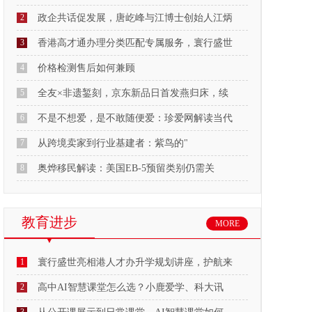
2
政企共话促发展，唐屹峰与江博士创始人江炳
3
香港高才通办理分类匹配专属服务，寰行盛世
4
价格检测售后如何兼顾
5
全友×非遗錾刻，京东新品日首发燕归床，续
6
不是不想爱，是不敢随便爱：珍爱网解读当代
7
从跨境卖家到行业基建者：紫鸟的"
8
奥烨移民解读：美国EB-5预留类别仍需关
教育进步
MORE
1
寰行盛世亮相港人才办升学规划讲座，护航来
2
高中AI智慧课堂怎么选？小鹿爱学、科大讯