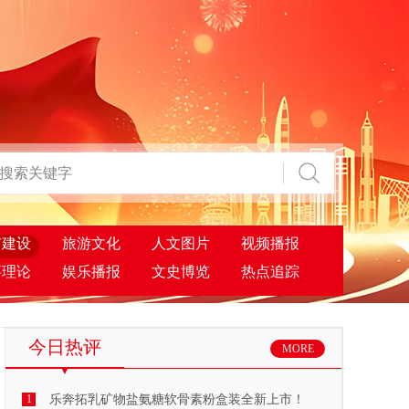
市建设
旅游文化
人文图片
视频播报
事理论
娱乐播报
文史博览
热点追踪
今日热评
MORE
1
乐奔拓乳矿物盐氨糖软骨素粉盒装全新上市！