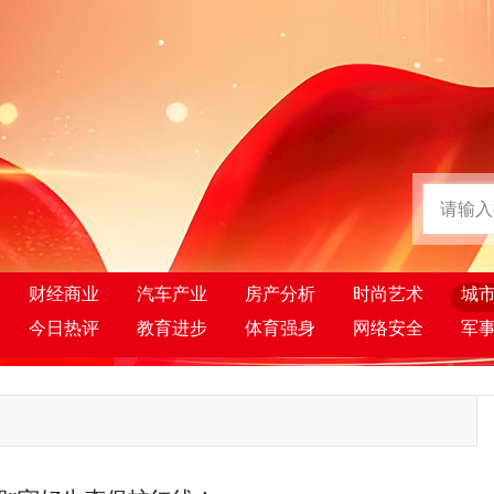
财经商业
汽车产业
房产分析
时尚艺术
城
今日热评
教育进步
体育强身
网络安全
军