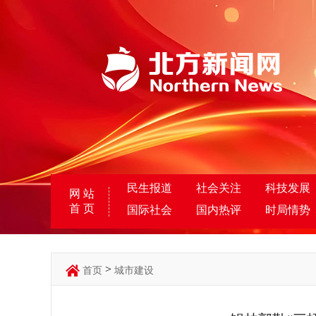
民生报道
社会关注
科技发展
网 站
首 页
国际社会
国内热评
时局情势
>
首页
城市建设