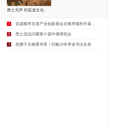
厚土无声 轩延道文化，疗愈自己，温暖他人
1
首届横琴非遗产业创新展会在横琴顺利开幕，
2
黑土优品闪耀第十届中俄博览会
3
笔耀千古翰墨华章！巨幅20米李体书法长卷