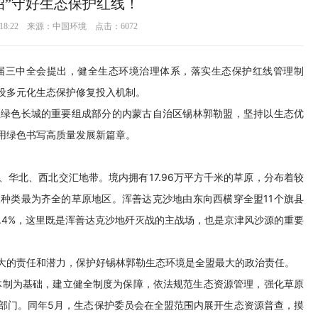
招”守好生态保护红线！
17 18:22 来源：中国环境 点击：
6072
届三中全会提出，健全生态环境治理体系，落实生态保护红线管理制
设多元化生态保护修复投入机制。
里绿色长城的重要组成部分的内蒙古自治区锡林郭勒盟，坚持以生态优
用绿色书写高质量发展新篇章。
华北、西北交汇地带。境内拥有17.96万平方千米的草原，分布着较
种类最为齐全的草原地区。浑善达克沙地由东向西横穿全盟11个旗县
1.4%，这里既是浑善达克沙地歼灭战的主战场，也是京津风沙源的重要
的地位。
大的责任和潜力，保护好锡林郭勒生态环境是全盟最大的政治责任。
构体制为基础，建立健全制度为保障，依法规范生态资源管理，强化草原
部门。同年5月，生态保护委员会在全盟范围内展开生态资源普查，摸