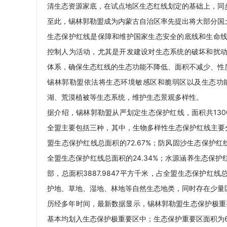
清生态资源家底，在试点地区生态红线划定的基础上，同
至此，锡林郭勒盟成为内蒙古自治区率先提出将大部分国
生态保护红线是保障和维护国家生态安全的底线和生命
控制人为活动，尤其是开发建设对生态系统的破坏和扰
体系，确保生态红线的生态功能不降低、面积不减少、性
锡林郭勒盟依法将生态环境敏感区和脆弱区以及生态功
湖、荒漠植被等生态系统，维护生态景观多样性。
据介绍，锡林郭勒盟从严划定生态保护红线，面积共13003
全盟主要包括三种，其中，生物多样性生态保护红线主要分布
盟生态保护红线总面积的72.67%；防风固沙生态保护红线
全盟生态保护红线总面积的24.34%；水源涵养生态保
部，总面积3887.9847平方千米，占全盟生态保护红
护地、草地、湿地、林地等自然生态地类，同时存在少量
历经多年时间，最新数据显示，锡林郭勒盟生态保护极重要区面
基本均划入生态保护极重要区中；生态保护重要区面积为643