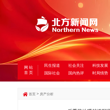
民生报道
社会关注
科技发展
网 站
首 页
国际社会
国内热评
时局情势
>
首页
房产分析