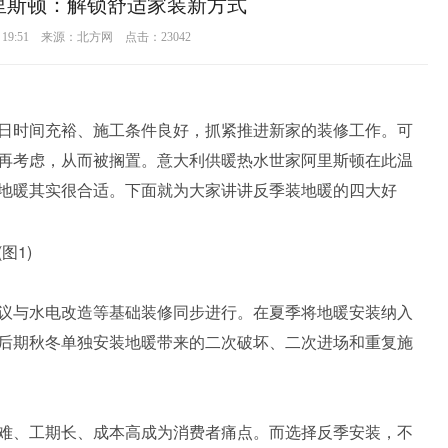
里斯顿：解锁舒适家装新方式
01 19:51 来源：北方网 点击：
23042
日时间充裕、施工条件良好，抓紧推进新家的装修工作。可
再考虑，从而被搁置。意大利供暖热水世家阿里斯顿在此温
地暖其实很合适。下面就为大家讲讲反季装地暖的四大好
议与水电改造等基础装修同步进行。在夏季将地暖安装纳入
后期秋冬单独安装地暖带来的二次破坏、二次进场和重复施
难、工期长、成本高成为消费者痛点。而选择反季安装，不