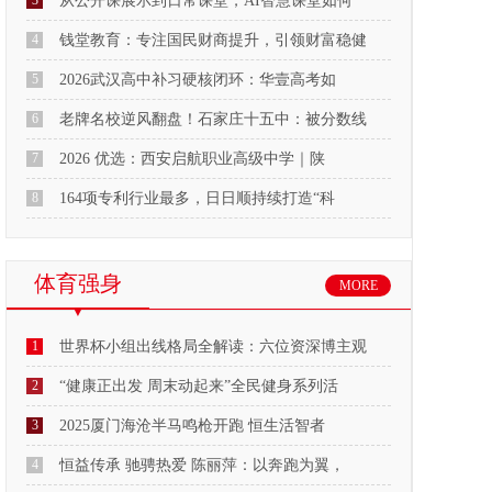
3
从公开课展示到日常课堂，AI智慧课堂如何
4
钱堂教育：专注国民财商提升，引领财富稳健
5
2026武汉高中补习硬核闭环：华壹高考如
6
老牌名校逆风翻盘！石家庄十五中：被分数线
7
2026 优选：西安启航职业高级中学｜陕
8
164项专利行业最多，日日顺持续打造“科
体育强身
MORE
1
世界杯小组出线格局全解读：六位资深博主观
2
“健康正出发 周末动起来”全民健身系列活
3
2025厦门海沧半马鸣枪开跑 恒生活智者
4
恒益传承 驰骋热爱 陈丽萍：以奔跑为翼，