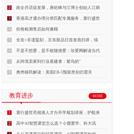
2
政企共话促发展，唐屹峰与江博士创始人江炳
3
香港高才通办理分类匹配专属服务，寰行盛世
4
价格检测售后如何兼顾
5
全友×非遗錾刻，京东新品日首发燕归床，续
6
不是不想爱，是不敢随便爱：珍爱网解读当代
7
从跨境卖家到行业基建者：紫鸟的"
8
奥烨移民解读：美国EB-5预留类别仍需关
教育进步
MORE
1
寰行盛世亮相港人才办升学规划讲座，护航来
2
高中AI智慧课堂怎么选？小鹿爱学、科大讯