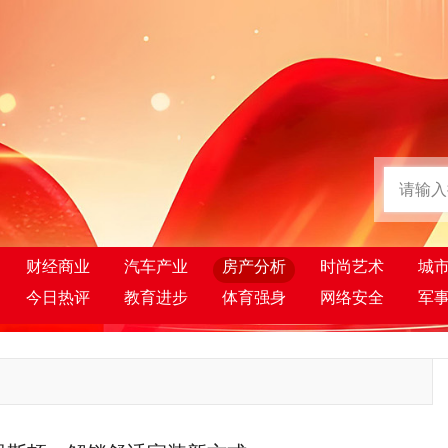
财经商业
汽车产业
房产分析
时尚艺术
城
今日热评
教育进步
体育强身
网络安全
军