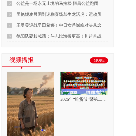
5
公益是一场永无止境的马拉松 恒昌公益跑团
6
吴艳妮凌晨困到迷糊赛场却生龙活虎：运动员
7
王曼昱迎战早田希娜！中日女乒巅峰对决悬念
8
德阳队硬核喊话：斗志比海拔更高！川超首战
视频播报
MORE
2026年“吃货节”暨第二届呼伦贝尔大草