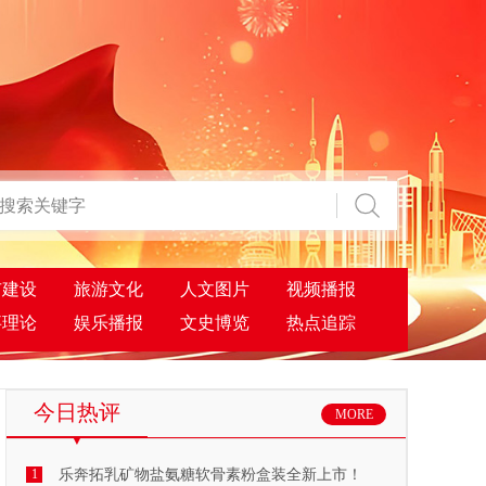
市建设
旅游文化
人文图片
视频播报
事理论
娱乐播报
文史博览
热点追踪
今日热评
MORE
1
乐奔拓乳矿物盐氨糖软骨素粉盒装全新上市！