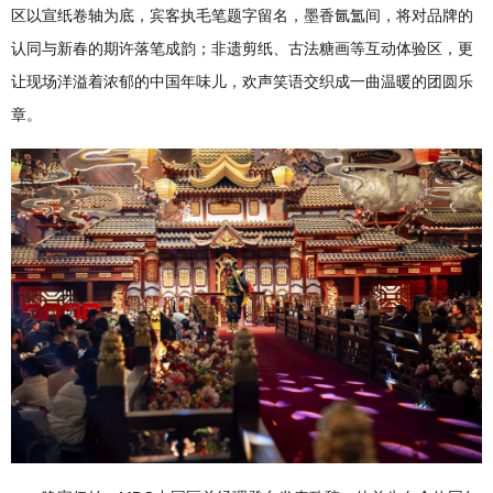
区以宣纸卷轴为底，宾客执毛笔题字留名，墨香氤氲间，将对品牌的
认同与新春的期许落笔成韵；非遗剪纸、古法糖画等互动体验区，更
让现场洋溢着浓郁的中国年味儿，欢声笑语交织成一曲温暖的团圆乐
章。