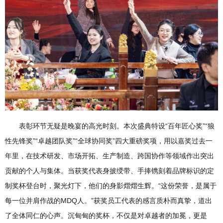
表彰环节无疑是晚宴的高光时刻。本次盛典特设“百年匠心奖”“狼
性先锋奖”“卓越团队奖”“全球协同奖”四大重磅奖项，用以嘉奖过去一
年里，在技术研发、市场开拓、生产制造、跨国协作等领域作出突出
贡献的个人与集体。当获奖代表身披绶带、手捧镌刻着品牌标识的定
制奖杯登台时，聚光灯下，他们的身影熠熠生辉。“这份荣誉，是属于
每一位并肩作战的MDQ人。”获奖员工代表的感言质朴而真挚，道出
了全体同仁的心声。沉甸甸的奖杯，不仅是对卓越者的加冕，更是