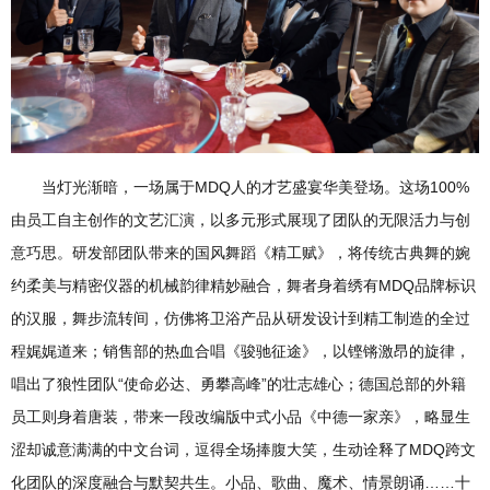
当灯光渐暗，一场属于MDQ人的才艺盛宴华美登场。这场100%
由员工自主创作的文艺汇演，以多元形式展现了团队的无限活力与创
意巧思。研发部团队带来的国风舞蹈《精工赋》，将传统古典舞的婉
约柔美与精密仪器的机械韵律精妙融合，舞者身着绣有MDQ品牌标识
的汉服，舞步流转间，仿佛将卫浴产品从研发设计到精工制造的全过
程娓娓道来；销售部的热血合唱《骏驰征途》，以铿锵激昂的旋律，
唱出了狼性团队“使命必达、勇攀高峰”的壮志雄心；德国总部的外籍
员工则身着唐装，带来一段改编版中式小品《中德一家亲》，略显生
涩却诚意满满的中文台词，逗得全场捧腹大笑，生动诠释了MDQ跨文
化团队的深度融合与默契共生。小品、歌曲、魔术、情景朗诵……十