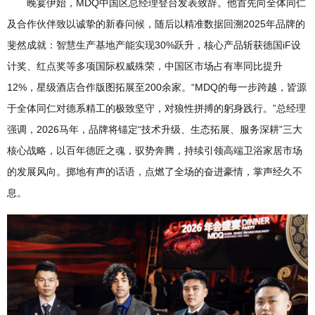
晚宴伊始，MDQ中国区总经理登台发表致辞。他首先向全体同仁
及合作伙伴致以诚挚的新春问候，随后以精准数据回溯2025年品牌的
斐然成就：智慧生产基地产能实现30%跃升，核心产品斩获德国iF设
计奖、红点奖等多项国际权威殊荣，中国区市场占有率同比提升
12%，星级酒店合作版图拓展至200余家。“MDQ的每一步跨越，皆源
于全体同仁对德系精工的极致坚守，对狼性拼搏的躬身践行。”总经理
强调，2026马年，品牌将锚定“技术升级、生态拓展、服务深耕”三大
核心战略，以百年德匠之魂，驭势奔腾，持续引领高端卫浴家居市场
的发展风向。掷地有声的话语，点燃了全场的奋进豪情，掌声经久不
息。