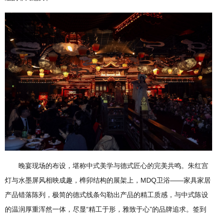
晚宴现场的布设，堪称中式美学与德式匠心的完美共鸣。朱红宫
灯与水墨屏风相映成趣，榫卯结构的展架上，MDQ卫浴——家具家居
产品错落陈列，极简的德式线条勾勒出产品的精工质感，与中式陈设
的温润厚重浑然一体，尽显“精工于形，雅致于心”的品牌追求。签到