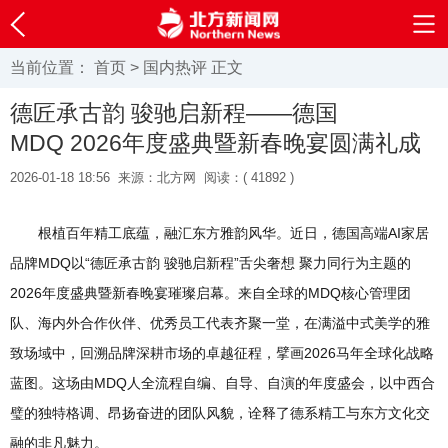
当前位置：
首页
>
国内热评
正文
德匠承古韵 骏驰启新程——德国
MDQ 2026年度盛典暨新春晚宴圆满礼成
2026-01-18 18:56
来源：北方网
阅读：(
41892 )
根植百年精工底蕴，融汇东方雅韵风华。近日，德国高端AI家居
品牌MDQ以“德匠承古韵 骏驰启新程”舌尖奢想 聚力同行为主题的
2026年度盛典暨新春晚宴璀璨启幕。来自全球的MDQ核心管理团
队、海内外合作伙伴、优秀员工代表齐聚一堂，在满溢中式美学的雅
致场域中，回溯品牌深耕市场的卓越征程，擘画2026马年全球化战略
蓝图。这场由MDQ人全流程自编、自导、自演的年度盛会，以中西合
璧的独特格调、昂扬奋进的团队风貌，诠释了德系精工与东方文化交
融的非凡魅力。