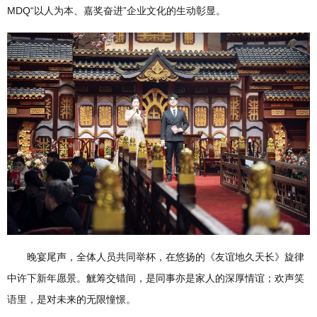
MDQ“以人为本、嘉奖奋进”企业文化的生动彰显。
晚宴尾声，全体人员共同举杯，在悠扬的《友谊地久天长》旋律
中许下新年愿景。觥筹交错间，是同事亦是家人的深厚情谊；欢声笑
语里，是对未来的无限憧憬。