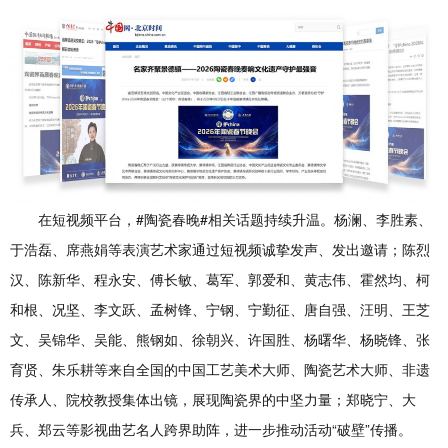
在短视频平台，#陶瓷春晚#相关话题持续升温。杨澜、李胜素、
于浩磊、席燕娟等表演艺术家通过短视频诚挚发声、发出邀请；陈烈
汉、陈新华、程永安、傅长敏、葛军、郭爱和、黄志伟、霍然均、柯
和根、况坚、李文跃、孟树锋、宁钢、宁勤征、唐自强、汪明、王芝
文、吴锦华、吴能、熊钢如、徐朝兴、许国胜、杨曙华、杨晓锋、张
育贤、朱乐耕等来自全国的中国工艺美术大师、陶瓷艺术大师、非遗
传承人、院校教授集体出镜，展现陶瓷界的中坚力量；郑晓宁、大
兵、郑云等影视曲艺名人跨界助阵，进一步推动活动“破壁”传播。