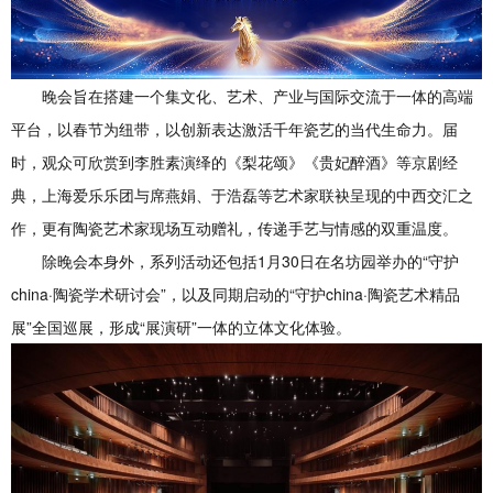
晚会旨在搭建一个集文化、艺术、产业与国际交流于一体的高端
平台，以春节为纽带，以创新表达激活千年瓷艺的当代生命力。届
时，观众可欣赏到李胜素演绎的《梨花颂》《贵妃醉酒》等京剧经
典，上海爱乐乐团与席燕娟、于浩磊等艺术家联袂呈现的中西交汇之
作，更有陶瓷艺术家现场互动赠礼，传递手艺与情感的双重温度。
除晚会本身外，系列活动还包括1月30日在名坊园举办的“守护
china·陶瓷学术研讨会”，以及同期启动的“守护china·陶瓷艺术精品
展”全国巡展，形成“展演研”一体的立体文化体验。