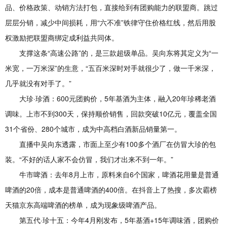
品、价格政策、动销方法打包，直接给到有团购能力的联盟商。跳过
层层分销，减少中间损耗，用“六不准”铁律守住价格红线，然后用股
权激励把联盟商绑定成利益共同体。
支撑这条“高速公路”的，是三款超级单品。吴向东将其定义为“一
米宽，一万米深”的生意，“五百米深时对手就很少了，做一千米深，
几乎就没有对手了。”
大珍·珍酒：600元团购价，5年基酒为主体，融入20年珍稀老酒
调味。上市不到300天，保持顺价销售，回款突破10亿元，覆盖全国
31个省份、280个城市，成为中高档白酒新品销量第一。
直播中吴向东透露，市面上至少有100多个酒厂在仿冒大珍的包
装。“不好的话人家不会仿冒，我们才出来不到一年。”
牛市啤酒：去年8月上市，原料来自6个国家，啤酒花用量是普通
啤酒的20倍，成本是普通啤酒的400倍。在抖音上了热搜，多次霸榜
天猫京东高端啤酒的榜单，成为现象级啤酒产品。
第五代·珍十五：今年4月刚发布，5年基酒+15年调味酒，团购价