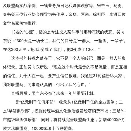
及联盟商实战案例、一线业务员日记和媒体观察等。宋书玉、马勇、
秦书尧三位行业协会领导为书作序，余华、阿来、徐则臣、李洱四位
文学名家倾情推荐。
书名的“心流”，指的是专注投入某件事时那种忘我的状态。吴向
东说：“300天是一场长征。我们的口号是‘一群人、一瓶酒、一辈子’。
在这300天里，把‘我’变成了‘我们’，把0变成了10亿。”
这本书的特殊之处在于，它不是一个人的传记，而是一群人的集
体记录。正如吴向东所说：“现在这个时代最贵的不是流量，而是互相
的信任。几千人在一起，要产生信任很难。我通过31封信告诉大家，
我对联盟商、同事是认真的，付出了我的心血。”
直播最后，吴向东公布了未来一年的重要计划。
一是“亿元到千亿俱乐部”，收录从1亿做到千亿的企业案例；二
是“早酒俱乐部”，挖掘传统早酒文化激活银发经济消费市场；三是“牛
市超级啤酒俱乐部”。同时，将持续完善联盟商生态，新增4000家优
质大珍联盟商、10000家珍十五联盟商。