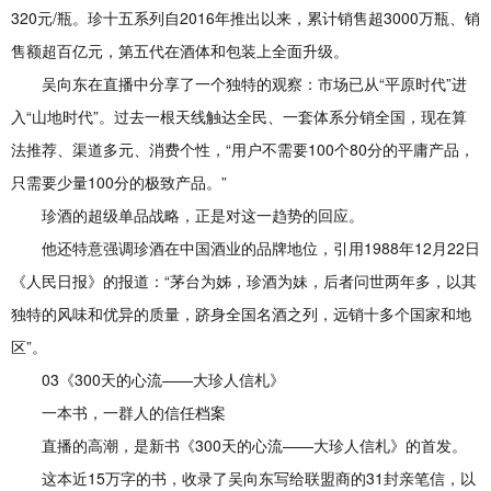
320元/瓶。珍十五系列自2016年推出以来，累计销售超3000万瓶、销
售额超百亿元，第五代在酒体和包装上全面升级。
吴向东在直播中分享了一个独特的观察：市场已从“平原时代”进
入“山地时代”。过去一根天线触达全民、一套体系分销全国，现在算
法推荐、渠道多元、消费个性，“用户不需要100个80分的平庸产品，
只需要少量100分的极致产品。”
珍酒的超级单品战略，正是对这一趋势的回应。
他还特意强调珍酒在中国酒业的品牌地位，引用1988年12月22日
《人民日报》的报道：“茅台为姊，珍酒为妹，后者问世两年多，以其
独特的风味和优异的质量，跻身全国名酒之列，远销十多个国家和地
区”。
03《300天的心流——大珍人信札》
一本书，一群人的信任档案
直播的高潮，是新书《300天的心流——大珍人信札》的首发。
这本近15万字的书，收录了吴向东写给联盟商的31封亲笔信，以