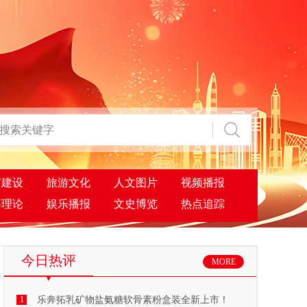
市建设
旅游文化
人文图片
视频播报
事理论
娱乐播报
文史博览
热点追踪
今日热评
MORE
1
乐奔拓乳矿物盐氨糖软骨素粉盒装全新上市！