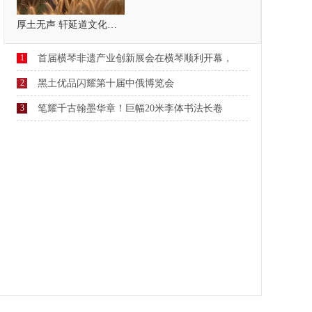
厚土无声 轩延道文化，疗愈自己，温暖他人
1
首届横琴非遗产业创新展会在横琴顺利开幕，
2
黑土优品闪耀第十届中俄博览会
3
笔耀千古翰墨华章！巨幅20米李体书法长卷