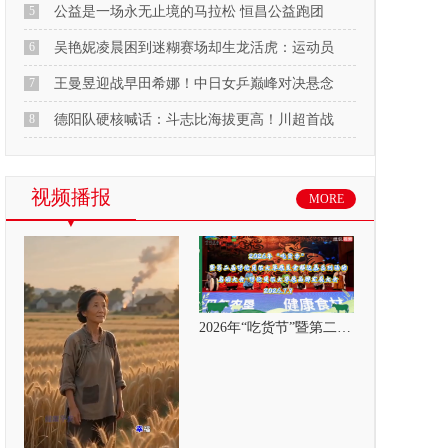
5
公益是一场永无止境的马拉松 恒昌公益跑团
6
吴艳妮凌晨困到迷糊赛场却生龙活虎：运动员
7
王曼昱迎战早田希娜！中日女乒巅峰对决悬念
8
德阳队硬核喊话：斗志比海拔更高！川超首战
视频播报
MORE
2026年“吃货节”暨第二届呼伦贝尔大草