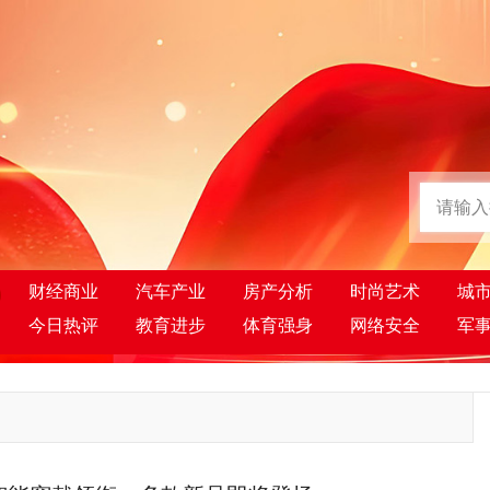
财经商业
汽车产业
房产分析
时尚艺术
城
今日热评
教育进步
体育强身
网络安全
军