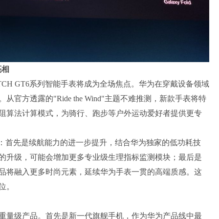
亮相
ATCH GT6系列智能手表将成为全场焦点。华为在穿戴设备领域
透露的"Ride the Wind"主题不难推测，新款手表将特
阻算法计算模式，为骑行、跑步等户外运动爱好者提供更专
破：首先是续航能力的进一步提升，结合华为独家的低功耗技
的升级，可能会增加更多专业级生理指标监测模块；最后是
品将融入更多时尚元素，延续华为手表一贯的高端质感。这
位。
重量级产品。首先是新一代旗舰手机，作为华为产品线中最