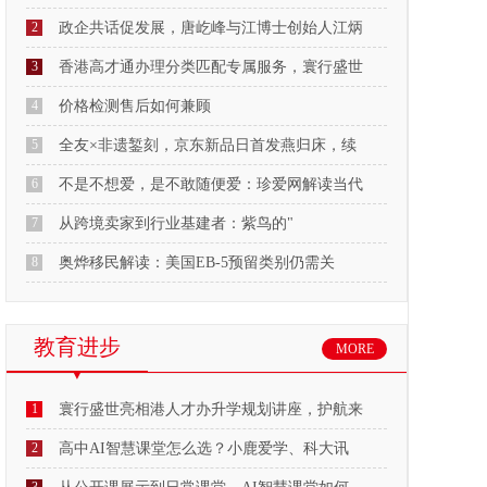
2
政企共话促发展，唐屹峰与江博士创始人江炳
3
香港高才通办理分类匹配专属服务，寰行盛世
4
价格检测售后如何兼顾
5
全友×非遗錾刻，京东新品日首发燕归床，续
6
不是不想爱，是不敢随便爱：珍爱网解读当代
7
从跨境卖家到行业基建者：紫鸟的"
8
奥烨移民解读：美国EB-5预留类别仍需关
教育进步
MORE
1
寰行盛世亮相港人才办升学规划讲座，护航来
2
高中AI智慧课堂怎么选？小鹿爱学、科大讯