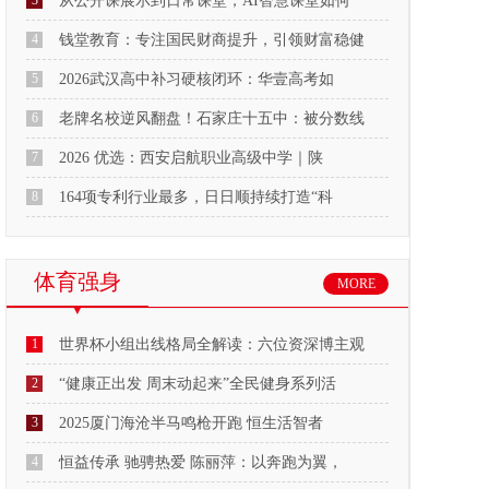
3
从公开课展示到日常课堂，AI智慧课堂如何
4
钱堂教育：专注国民财商提升，引领财富稳健
5
2026武汉高中补习硬核闭环：华壹高考如
6
老牌名校逆风翻盘！石家庄十五中：被分数线
7
2026 优选：西安启航职业高级中学｜陕
8
164项专利行业最多，日日顺持续打造“科
体育强身
MORE
1
世界杯小组出线格局全解读：六位资深博主观
2
“健康正出发 周末动起来”全民健身系列活
3
2025厦门海沧半马鸣枪开跑 恒生活智者
4
恒益传承 驰骋热爱 陈丽萍：以奔跑为翼，