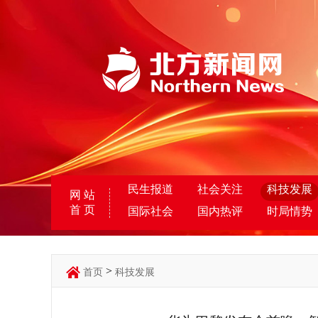
民生报道
社会关注
科技发展
网 站
首 页
国际社会
国内热评
时局情势
>
首页
科技发展