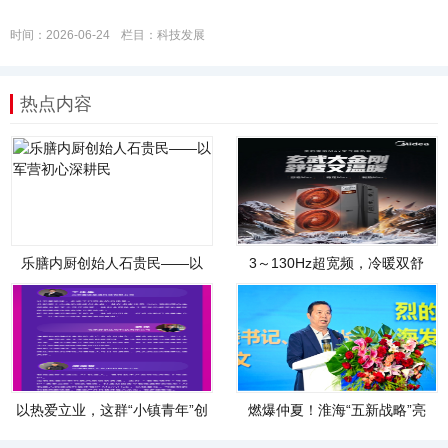
时间：2026-06-24
栏目：
科技发展
热点内容
乐膳内厨创始人石贵民——以
3～130Hz超宽频，冷暖双舒
军营初心深耕民
适！美的雪
以热爱立业，这群“小镇青年”创
燃爆仲夏！淮海“五新战略”亮
业者正在集
剑，行业格局