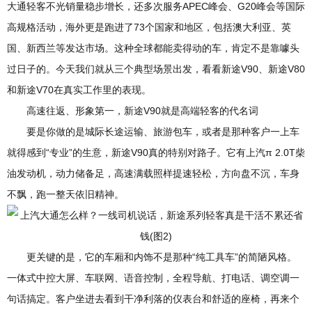
大通轻客不光销量稳步增长，还多次服务APEC峰会、G20峰会等国际
高规格活动，海外更是跑进了73个国家和地区，包括澳大利亚、英
国、新西兰等发达市场。这种全球都能卖得动的车，肯定不是靠噱头
过日子的。今天我们就从三个典型场景出发，看看新途V90、新途V80
和新途V70在真实工作里的表现。
高速往返、形象第一，新途V90就是高端轻客的代名词
要是你做的是城际长途运输、旅游包车，或者是那种客户一上车
就得感到“专业”的生意，新途V90真的特别对路子。它有上汽π 2.0T柴
油发动机，动力储备足，高速满载照样提速轻松，方向盘不沉，车身
不飘，跑一整天依旧精神。
更关键的是，它的车厢和内饰不是那种“纯工具车”的简陋风格。
一体式中控大屏、车联网、语音控制，全程导航、打电话、调空调一
句话搞定。客户坐进去看到干净利落的仪表台和舒适的座椅，再来个