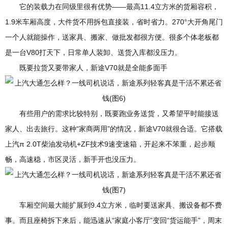
它的装载力在同级里很有优势——最高11.4立方米的货厢容积，
1.9米车厢高度，大件货不用拆包直接装，省时省力。270°大开角尾门
一个人就能操作，送家具、搬家、做批发都很方便。很多个体老板都
是一台V80打天下，日常单人装卸、送货入库都没压力。
既要拉货又要带家人，新途V70就是全能多面手
有些用户的需求比较特别，既要跑业务送货，又希望平时能接送
家人、出去旅行。这种“家商两用”的情况，新途V70就很合适。它搭载
上汽π 2.0T柴油发动机+ZF技术9速变速箱，开起来不笨重，起步顺
畅，高速稳，市区灵活，新手开也没压力。
车厢空间最大能扩展到9.4立方米，临时要送家具、搬设备都不费
事。而且座椅拆下来后，能迅速从“家庭小客厅”变回“货运能手”，周末