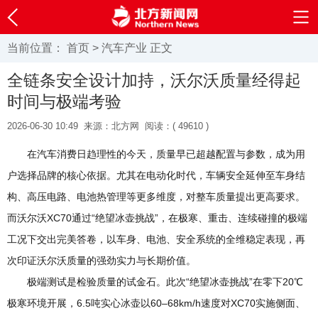
当前位置：
首页
>
汽车产业
正文
全链条安全设计加持，沃尔沃质量经得起
时间与极端考验
2026-06-30 10:49
来源：北方网
阅读：(
49610 )
在汽车消费日趋理性的今天，质量早已超越配置与参数，成为用
户选择品牌的核心依据。尤其在电动化时代，车辆安全延伸至车身结
构、高压电路、电池热管理等更多维度，对整车质量提出更高要求。
而沃尔沃XC70通过“绝望冰壶挑战”，在极寒、重击、连续碰撞的极端
工况下交出完美答卷，以车身、电池、安全系统的全维稳定表现，再
次印证沃尔沃质量的强劲实力与长期价值。
极端测试是检验质量的试金石。此次“绝望冰壶挑战”在零下20℃
极寒环境开展，6.5吨实心冰壶以60–68km/h速度对XC70实施侧面、