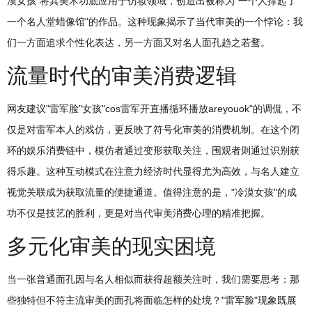
漠女孩"将其美术功底应用于仿妆领域，创造出被称为"一个人撑起了
一个名人堂蜡像馆"的作品。这种现象揭示了当代审美的一个悖论：我
们一方面追求个性化表达，另一方面又对名人面孔趋之若鹜。
流量时代的审美消费逻辑
网友建议"雷军脸"女孩"cos雷军开直播循环播放areyouok"的调侃，不
仅是对雷军本人的戏仿，更反映了符号化审美的消费机制。在这个闭
环的娱乐消费链中，模仿者通过变形获取关注，围观者则通过识别获
得乐趣。这种互动模式在注意力经济时代显得尤为高效，与名人建立
视觉关联成为获取流量的便捷通道。值得注意的是，"冷漠女孩"的成
功不仅是技艺的胜利，更是对当代审美消费心理的精准把握。
多元化审美的现实困境
当一张普通面孔因与名人相似而获得超额关注时，我们需要思考：那
些独特但不符主流审美的面孔将面临怎样的处境？"雷军脸"现象既展