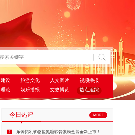
市建设
旅游文化
人文图片
视频播报
事理论
娱乐播报
文史博览
热点追踪
今日热评
MORE
1
乐奔拓乳矿物盐氨糖软骨素粉盒装全新上市！