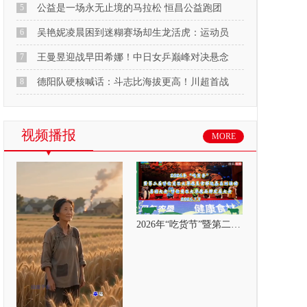
5
公益是一场永无止境的马拉松 恒昌公益跑团
6
吴艳妮凌晨困到迷糊赛场却生龙活虎：运动员
7
王曼昱迎战早田希娜！中日女乒巅峰对决悬念
8
德阳队硬核喊话：斗志比海拔更高！川超首战
视频播报
MORE
2026年“吃货节”暨第二届呼伦贝尔大草