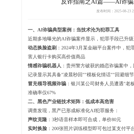
反诈指南之AI篇——AI诈
发布时间：2025-08-2
一、AI诈骗典型案例：当技术沦为犯罪工具
近期多地曝光的AI诈骗案件显示，犯罪手段已升
动态换脸盗刷
：2024年3月某金融平台案件中，
害人银行卡购买高价值商品
情感诈骗机器人
：贵州警方破获的婚恋诈骗案中，团
记录显示其具备"凌晨秒回""模板化情话""回避细
冒充领导视频诈骗
：银川某公司财务人员遭遇"老
准确率仅67%
二、黑色产业链技术矩阵：低成本高危害
调查发现，黑产已形成标准化AI犯罪服务：
声纹克隆
：3秒语音样本即可合成，单价80元
实时换脸
：200张照片训练模型即可包过某支付平台