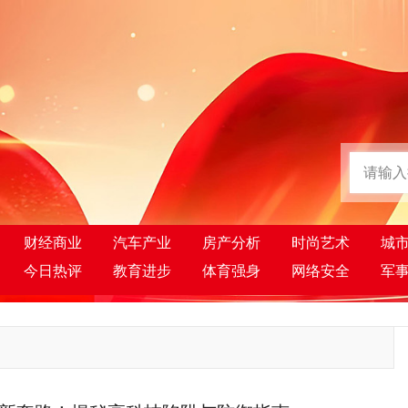
财经商业
汽车产业
房产分析
时尚艺术
城
今日热评
教育进步
体育强身
网络安全
军