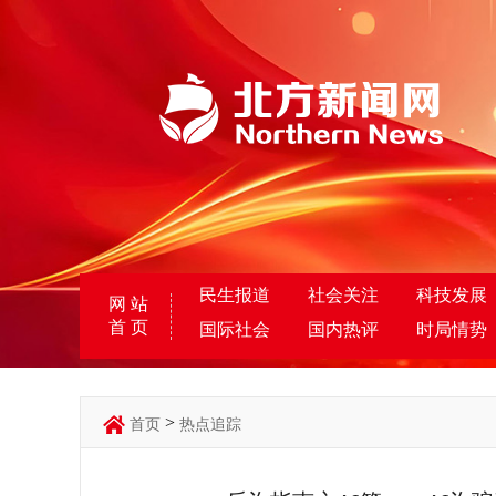
民生报道
社会关注
科技发展
网 站
首 页
国际社会
国内热评
时局情势
>
首页
热点追踪