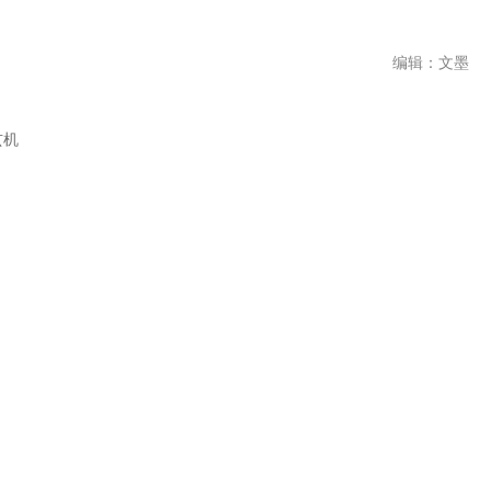
编辑：文墨
玄机