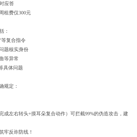
小时应答
租费仅300元
括：
"等复合指令
问题核实身份
曲等异常
等具体问题
确规定：
完成左右转头+摸耳朵复合动作）可拦截99%的伪造攻击，建
筑牢反诈防线！