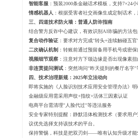
智能客服
：预装2000条金融话术模板，支持7×24
情感机器人
：根据受害者社交画像生成定制话术，周
三、四道技术防火墙：普通人防诈指南
结合警方反诈中心建议，有效识别AI诈骗的方法包
复合动作验证
：要求对方完成"转头+连续触碰五官
二次确认机制
：转账前通过预留备用手机号或密保
视频细节观察
：注意对方下颌边缘是否出现像素扭
非连贯提问测试
：突然询问"昨天提到的餐厅名字"
四、技术治理新规：2025年立法动向
即将实施的《人脸识别技术应用安全管理办法》明
金融级应用需采用声纹+指纹+活体三因素认证
电商平台需清理"人脸代过"等违法服务
安全专家特别提醒：静默活体检测技术（要求用户
议优先选择支持该技术的平台。
保持警惕，科技是把双刃剑——唯有认知升级才能