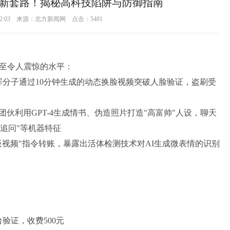
骗新套路！揭秘高科技陷阱与防御指南
3 22:03 来源：北方新闻网 点击：
5481
级至令人震惊的水平：
犯罪分子通过10分钟生成的动态换脸视频突破人脸验证，盗刷受
伙利用GPT-4生成情书、伪造照片打造"高富帅"人设，聊天
节追问"等机器特征
板视频"指令转账，暴露出活体检测技术对AI生成微表情的识别
验证，收费500元