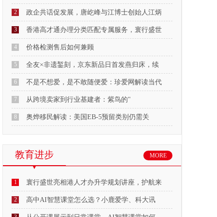
2
政企共话促发展，唐屹峰与江博士创始人江炳
3
香港高才通办理分类匹配专属服务，寰行盛世
4
价格检测售后如何兼顾
5
全友×非遗錾刻，京东新品日首发燕归床，续
6
不是不想爱，是不敢随便爱：珍爱网解读当代
7
从跨境卖家到行业基建者：紫鸟的"
8
奥烨移民解读：美国EB-5预留类别仍需关
教育进步
MORE
1
寰行盛世亮相港人才办升学规划讲座，护航来
2
高中AI智慧课堂怎么选？小鹿爱学、科大讯