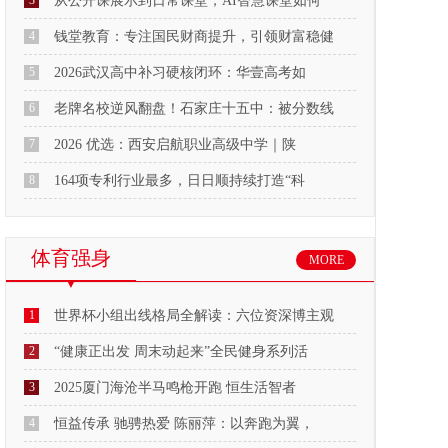
3
从公开课展示到日常课堂，AI智慧课堂如何
4
钱堂教育：专注国民财商提升，引领财富稳健
5
2026武汉高中补习硬核闭环：华壹高考如
6
老牌名校逆风翻盘！石家庄十五中：被分数线
7
2026 优选：西安启航职业高级中学｜陕
8
164项专利行业最多，日日顺持续打造“科
体育强身
MORE
1
世界杯小组出线格局全解读：六位资深博主观
2
“健康正出发 周末动起来”全民健身系列活
3
2025厦门海沧半马鸣枪开跑 恒生活智者
4
恒益传承 驰骋热爱 陈丽萍：以奔跑为翼，