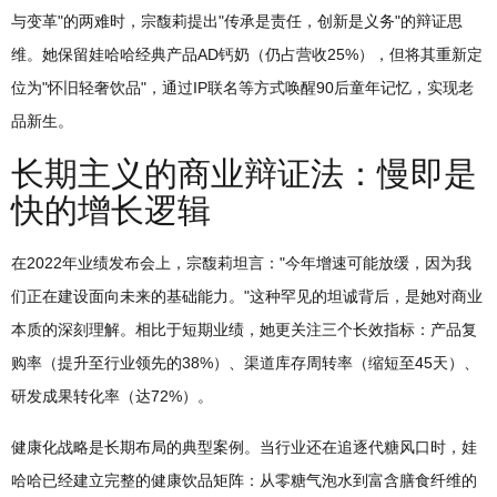
与变革"的两难时，宗馥莉提出"传承是责任，创新是义务"的辩证思
维。她保留娃哈哈经典产品AD钙奶（仍占营收25%），但将其重新定
位为"怀旧轻奢饮品"，通过IP联名等方式唤醒90后童年记忆，实现老
品新生。
长期主义的商业辩证法：慢即是
快的增长逻辑
在2022年业绩发布会上，宗馥莉坦言："今年增速可能放缓，因为我
们正在建设面向未来的基础能力。"这种罕见的坦诚背后，是她对商业
本质的深刻理解。相比于短期业绩，她更关注三个长效指标：产品复
购率（提升至行业领先的38%）、渠道库存周转率（缩短至45天）、
研发成果转化率（达72%）。
健康化战略是长期布局的典型案例。当行业还在追逐代糖风口时，娃
哈哈已经建立完整的健康饮品矩阵：从零糖气泡水到富含膳食纤维的