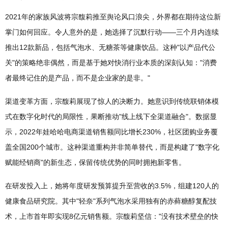
2021年的家族风波将宗馥莉推至舆论风口浪尖，外界都在期待这位新
掌门如何回应。令人意外的是，她选择了沉默行动——三个月内连续
推出12款新品，包括气泡水、无糖茶等健康饮品。这种"以产品代公
关"的策略绝非偶然，而是基于她对快消行业本质的深刻认知："消费
者最终记住的是产品，而不是企业家的是非。"
渠道变革方面，宗馥莉展现了惊人的决断力。她意识到传统联销体模
式在数字化时代的局限性，果断推动"线上线下全渠道融合"。数据显
示，2022年娃哈哈电商渠道销售额同比增长230%，社区团购业务覆
盖全国200个城市。这种渠道重构并非简单替代，而是构建了"数字化
赋能经销商"的新生态，保留传统优势的同时拥抱新零售。
在研发投入上，她将年度研发预算提升至营收的3.5%，组建120人的
健康食品研究院。其中"轻奈"系列气泡水采用独有的赤藓糖醇复配技
术，上市首年即实现8亿元销售额。宗馥莉坚信："没有技术壁垒的快