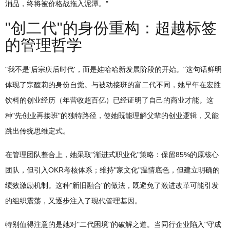
消品，终将被价格战拖入泥潭。"
"创二代"的身份重构：超越标签
的管理哲学
"我不是'后宗庆后时代'，而是娃哈哈新发展阶段的开始。"这句话鲜明
体现了宗馥莉的身份自觉。与被动接班的富二代不同，她早年在宏胜
饮料的创业经历（年营收超百亿）已经证明了自己的商业才能。这
种"先创业再接班"的独特路径，使她既能理解父辈的创业逻辑，又能
跳出传统思维定式。
在管理团队整合上，她采取"渐进式职业化"策略：保留85%的原核心
团队，但引入OKR考核体系；维持"家文化"温情底色，但建立明确的
绩效激励机制。这种"新旧融合"的做法，既避免了激进改革可能引发
的组织震荡，又逐步注入了现代管理基因。
特别值得注意的是她对"二代困境"的破解之道。当同行企业陷入"守成