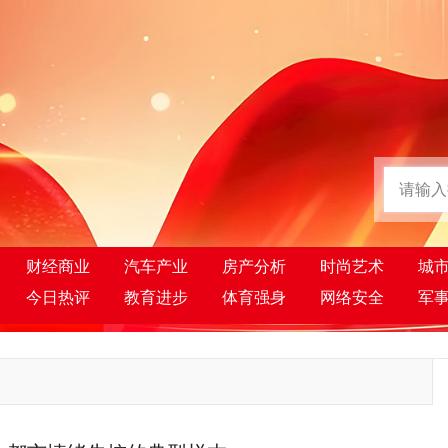
财经商业
汽车产业
房产分析
时尚艺术
城
今日热评
教育进步
体育强身
网络安全
军