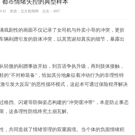
：都市情绪失控的典型样本
0 09:42 来源：北方新闻网 点击：
4807
满戏剧性的画面不仅记录了女司机与外卖小哥的冲突，更折
车辆剐蹭引发的肢体冲突，以其荒诞却真实的细节，暴露出
从轻微的剐蹭事故开始，到言语争执升级，再到肢体接触，
鞋的"不对称装备"，恰如其分地象征着冲动行为的非理性特
刺激引发大反应"的恶性循环模式，这起本可通过保险程序解决
过格挡、闪避等防御姿态构建的"冲突缓冲带"，本是防止事态
限，这条理性防线终究土崩瓦解。
性，共同造就了情绪管理的双重困境。当个体的负面情绪积