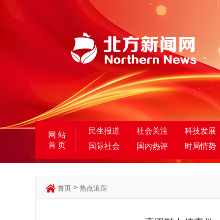
民生报道
社会关注
科技发展
网 站
首 页
国际社会
国内热评
时局情势
>
首页
热点追踪