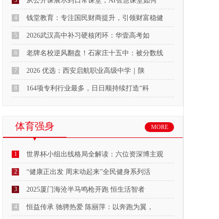
3
从公开课展示到日常课堂，AI智慧课堂如何
4
钱堂教育：专注国民财商提升，引领财富稳健
5
2026武汉高中补习硬核闭环：华壹高考如
6
老牌名校逆风翻盘！石家庄十五中：被分数线
7
2026 优选：西安启航职业高级中学｜陕
8
164项专利行业最多，日日顺持续打造“科
体育强身
MORE
1
世界杯小组出线格局全解读：六位资深博主观
2
“健康正出发 周末动起来”全民健身系列活
3
2025厦门海沧半马鸣枪开跑 恒生活智者
4
恒益传承 驰骋热爱 陈丽萍：以奔跑为翼，