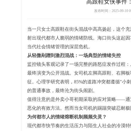
高跟鞋女侠事件
发布时间：2025-09-1
当一只女士高跟鞋在街头混战中高高扬起，这个充
射出现代都市人脆弱的情绪防线。海口街头这起因
当代社会情绪管理的深层危机。
从轻微剐蹭到激烈混战：一场典型的情绪失控
监控镜头客观记录了一场完整的路怒症发作过程：
最终演变为公开混战。女司机左脚高跟鞋、右脚板
征。心理学研究表明，85%的道路冲突都遵循"小
的普通事故，最终沦为街头闹剧。
值得注意的是外卖小哥初期采取的应对策略——通
恶化的有效方法。然而当女司机的踢踹突破忍耐极
为何都市人的情绪熔断机制频频失灵？
现代都市快节奏的生活压力与陌生人社会的冷漠特