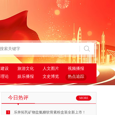
市建设
旅游文化
人文图片
视频播报
事理论
娱乐播报
文史博览
热点追踪
今日热评
MORE
1
乐奔拓乳矿物盐氨糖软骨素粉盒装全新上市！