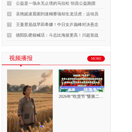
5
公益是一场永无止境的马拉松 恒昌公益跑团
6
吴艳妮凌晨困到迷糊赛场却生龙活虎：运动员
7
王曼昱迎战早田希娜！中日女乒巅峰对决悬念
8
德阳队硬核喊话：斗志比海拔更高！川超首战
视频播报
MORE
2026年“吃货节”暨第二届呼伦贝尔大草