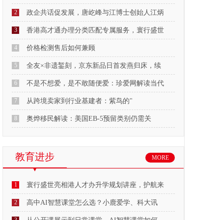
2
政企共话促发展，唐屹峰与江博士创始人江炳
3
香港高才通办理分类匹配专属服务，寰行盛世
4
价格检测售后如何兼顾
5
全友×非遗錾刻，京东新品日首发燕归床，续
6
不是不想爱，是不敢随便爱：珍爱网解读当代
7
从跨境卖家到行业基建者：紫鸟的"
8
奥烨移民解读：美国EB-5预留类别仍需关
教育进步
MORE
1
寰行盛世亮相港人才办升学规划讲座，护航来
2
高中AI智慧课堂怎么选？小鹿爱学、科大讯